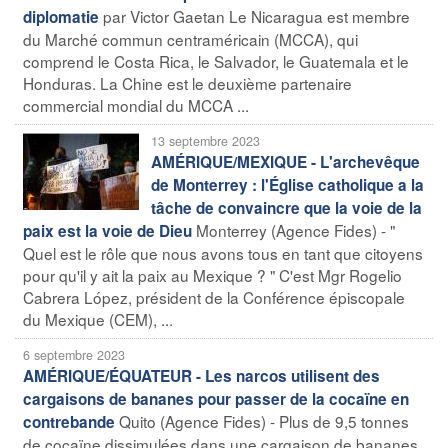
par Victor Gaetan Le Nicaragua est membre
diplomatie
du Marché commun centraméricain (MCCA), qui
comprend le Costa Rica, le Salvador, le Guatemala et le
Honduras. La Chine est le deuxième partenaire
commercial mondial du MCCA ...
13 septembre 2023
AMÉRIQUE/MEXIQUE - L'archevêque
de Monterrey : l'Église catholique a la
tâche de convaincre que la voie de la
Monterrey (Agence Fides) - "
paix est la voie de Dieu
Quel est le rôle que nous avons tous en tant que citoyens
pour qu'il y ait la paix au Mexique ? " C'est Mgr Rogelio
Cabrera López, président de la Conférence épiscopale
du Mexique (CEM), ...
6 septembre 2023
AMÉRIQUE/ÉQUATEUR - Les narcos utilisent des
cargaisons de bananes pour passer de la cocaïne en
Quito (Agence Fides) - Plus de 9,5 tonnes
contrebande
de cocaïne dissimulées dans une cargaison de bananes