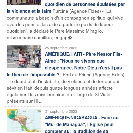
quotidien de personnes épuisées par
Purcine (Agence Fides) - "La
la violence et la faim
communauté a besoin d'un compagnon spirituel qui vive
avec les gens et les aide à porter le poids du labeur
quotidien", a déclaré le Père Massimo Miraglio,
missionnaire camillien, engag� ...
25 septembre 2023
AMÉRIQUE/HAITI - Père Nestor Fils-
Aimé : "Nous ne vivons que
d'espérance. Notre Dieu n'est-il pas
Port au Prince (Agence Fides)
le Dieu de l'impossible ?"
- Le lourd état d'instabilité, de violence et de terreur qui
sévit en Haïti depuis quatre longues années affecte
également les missionnaires du Clergé de St Viator
présents sur l'îl ...
21 septembre 2023
AMÉRIQUE/NICARAGUA - Face au
"Mur de Managua", l'Eglise peut
compter sur la tradition de sa