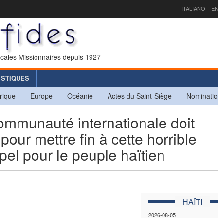
ITALIANO
EN
icales Missionnaires depuis 1927
ISTIQUES
rique
Europe
Océanie
Actes du Saint-Siège
Nominatio
mmunauté internationale doit
our mettre fin à cette horrible
ppel pour le peuple haïtien
HAÏTI
2026-08-05