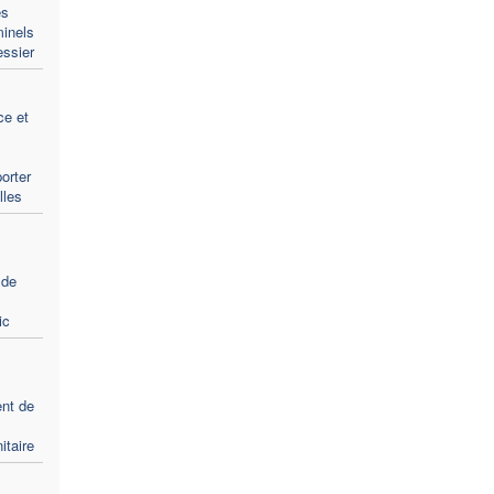
es
minels
ssier
ce et
porter
lles
 de
ic
nt de
itaire