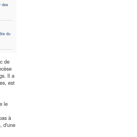
r des
ête du
ic de
iocèse
s. Il a
es, est
e le
pas à
, d'une