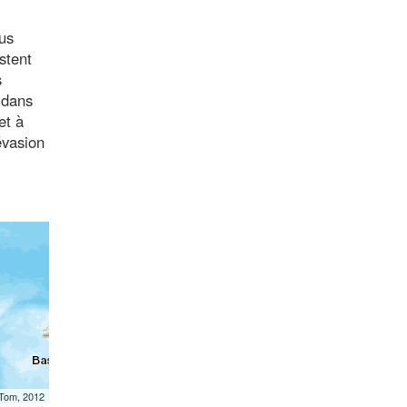
lus
stent
s
 dans
et à
évasion
mTom, 2012