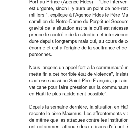
Port au Prince (Agence Fides) – "Une interven
est urgente, sinon il y aura un point de non-re
milliers ", explique à l'Agence Fides le Père M
camillien de Notre-Dame du Perpétuel Secours, 
gravité de la situation est telle qu'il est néce
prenne le contrôle de la situation et intervien
dure depuis longtemps mais qui, au cours de c
énorme et est à l'origine de la souffrance et de
personnes.
Nous lançons un appel fort à la communauté int
mette fin à cet horrible état de violence", insis
s'adresse aussi au Saint-Père François, qui aime
vaticane pour faire pression sur la communauté 
en Haïti le plus rapidement possible".
Depuis la semaine dernière, la situation en Ha
raconte le père Maximus. Les affrontements vio
de même que les attaques contre les institution
ont notamment attaqué deux prisons d'où ont ét