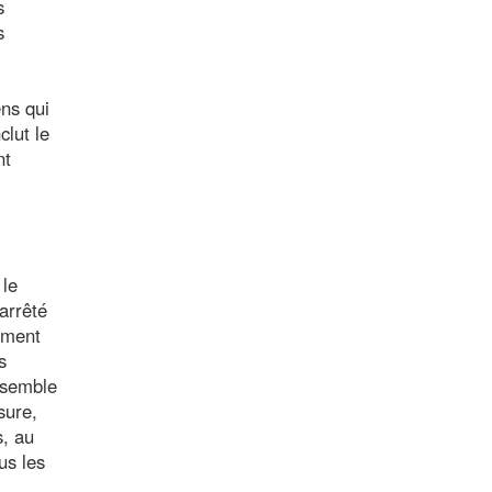
s
s
ens qui
clut le
nt
 le
'arrêté
tement
s
ensemble
sure,
s, au
us les