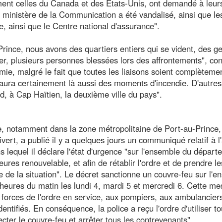
nt celles du Canada et des Etats-Unis, ont demandé à leur
 ministère de la Communication a été vandalisé, ainsi que le
, ainsi que le Centre national d'assurance".
Prince, nous avons des quartiers entiers qui se vident, des g
ller, plusieurs personnes blessées lors des affrontements", con
mie, malgré le fait que toutes les liaisons soient complèteme
y aura certainement là aussi des moments d'incendie. D'autres
d, à Cap Haïtien, la deuxième ville du pays".
ire, notamment dans la zone métropolitaine de Port-au-Prince,
vert, a publié il y a quelques jours un communiqué relatif à l
 lequel il déclare l'état d'urgence "sur l'ensemble du dépar
res renouvelable, et afin de rétablir l'ordre et de prendre le
 de la situation". Le décret sanctionne un couvre-feu sur l'
q heures du matin les lundi 4, mardi 5 et mercredi 6. Cette me
forces de l'ordre en service, aux pompiers, aux ambulancier
ntifiés. En conséquence, la police a reçu l'ordre d'utiliser to
cter le couvre-feu et arrêter tous les contrevenants".