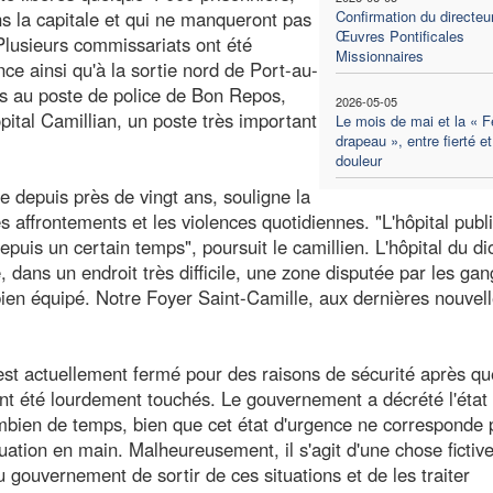
ns la capitale et qui ne manqueront pas
Confirmation du directeu
Œuvres Pontificales
lusieurs commissariats ont été
Missionnaires
nce ainsi qu'à la sortie nord de Port-au-
tués au poste de police de Bon Repos,
2026-05-05
pital Camillian, un poste très important
Le mois de mai et la « F
drapeau », entre fierté et
douleur
ne depuis près de vingt ans, souligne la
s affrontements et les violences quotidiennes. "L'hôpital publ
epuis un certain temps", poursuit le camillien. L'hôpital du d
, dans un endroit très difficile, une zone disputée par les gang
ien équipé. Notre Foyer Saint-Camille, aux dernières nouvell
 est actuellement fermé pour des raisons de sécurité après qu
nt été lourdement touchés. Le gouvernement a décrété l'état
mbien de temps, bien que cet état d'urgence ne corresponde 
tuation en main. Malheureusement, il s'agit d'une chose fictive
u gouvernement de sortir de ces situations et de les traiter