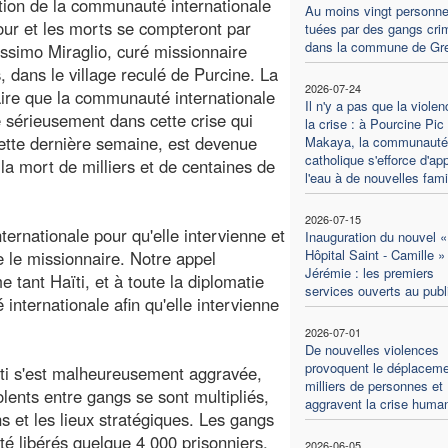
tion de la communauté internationale
Au moins vingt personn
tour et les morts se compteront par
tuées par des gangs cri
dans la commune de Gre
assimo Miraglio, curé missionnaire
dans le village reculé de Purcine. La
2026-07-24
ssaire que la communauté internationale
Il n'y a pas que la violen
ne sérieusement dans cette crise qui
la crise : à Pourcine Pic
ette dernière semaine, est devenue
Makaya, la communauté
catholique s'efforce d'ap
 la mort de milliers et de centaines de
l'eau à de nouvelles fami
2026-07-15
ernationale pour qu'elle intervienne et
Inauguration du nouvel «
Hôpital Saint - Camille »
te le missionnaire. Notre appel
Jérémie : les premiers
 tant Haïti, et à toute la diplomatie
services ouverts au publ
internationale afin qu'elle intervienne
2026-07-01
De nouvelles violences
provoquent le déplaceme
ïti s'est malheureusement aggravée,
milliers de personnes et
lents entre gangs se sont multipliés,
aggravent la crise human
s et les lieux stratégiques. Les gangs
é libérés quelque 4 000 prisonniers,
2026-06-05