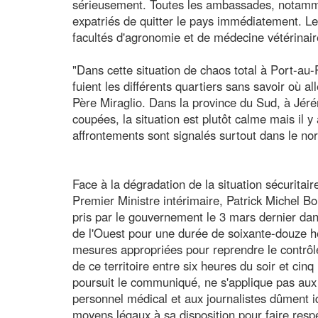
sérieusement. Toutes les ambassades, notamme
expatriés de quitter le pays immédiatement. Le
facultés d'agronomie et de médecine vétérinaire
"Dans cette situation de chaos total à Port-au-
fuient les différents quartiers sans savoir où a
Père Miraglio. Dans la province du Sud, à Jéré
coupées, la situation est plutôt calme mais il 
affrontements sont signalés surtout dans le nor
Face à la dégradation de la situation sécurita
Premier Ministre intérimaire, Patrick Michel Boi
pris par le gouvernement le 3 mars dernier dans
de l'Ouest pour une durée de soixante-douze heu
mesures appropriées pour reprendre le contrôle
de ce territoire entre six heures du soir et cin
poursuit le communiqué, ne s'applique pas aux 
personnel médical et aux journalistes dûment ide
moyens légaux à sa disposition pour faire respe