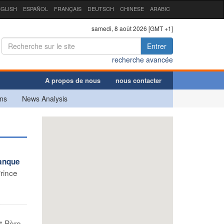
GLISH
ESPAÑOL
FRANÇAIS
DEUTSCH
CHINESE
ARABIC
samedi, 8 août 2026 [GMT +1]
Entrer
recherche avancée
A propos de nous
nous contacter
ns
News Analysis
manque
rince
nt-Père