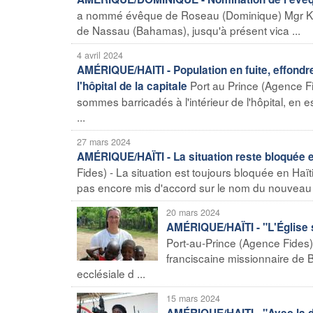
a nommé évêque de Roseau (Dominique) Mgr Kend
de Nassau (Bahamas), jusqu'à présent vica ...
4 avril 2024
AMÉRIQUE/HAITI - Population en fuite, effondre
Port au Prince (Agence F
l'hôpital de la capitale
sommes barricadés à l'intérieur de l'hôpital, en
...
27 mars 2024
AMÉRIQUE/HAÏTI - La situation reste bloquée en 
Fides) - La situation est toujours bloquée en Haï
pas encore mis d'accord sur le nom du nouveau P
20 mars 2024
AMÉRIQUE/HAÏTI - "L'Église s
Port-au-Prince (Agence Fides) -
franciscaine missionnaire de Bus
ecclésiale d ...
15 mars 2024
AMÉRIQUE/HAITI - "Avec la dé