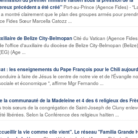
Port-au-Prince (Agence Fides) - "L
ereux précédent a été créé"
 a montré clairement que le plan des groupes armés pour prendr
nce Fides Sœur Marcella Catozz ...
Cité du Vatican (Agence Fides)
iliaire de Belize City-Belmopan
e l'office d'auxiliaire du diocèse de Belize City-Belmopan (Belize)
(EG) (Age ...
at : les enseignements du Pape François pour le Chili aujourd
duire à faire de Jésus le centre de notre vie et de l'Évangile no
, sociale et économique ", affirme Mgr Fernando ...
e la communauté de la Madeleine et 4 des 6 religieux des Frè
s trois sœurs de la congrégation de Saint-Joseph de Cluny enlev
té libérées. Selon la Conférence des religieux haïtien ...
illir la vie comme elle vient". Le réseau "Familia Grande 