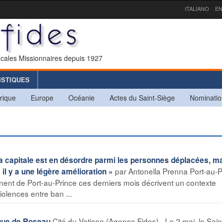
ITALIANO
EN
icales Missionnaires depuis 1927
ISTIQUES
rique
Europe
Océanie
Actes du Saint-Siège
Nominatio
a capitale est en désordre parmi les personnes déplacées, 
par Antonella Prenna Port-au-P
 il y a une légère amélioration »
nent de Port-au-Prince ces derniers mois décrivent un contexte
iolences entre ban ...
Cité du Vatican (Agence Fides) - Le 2 mai, le Sai
que de Roseau