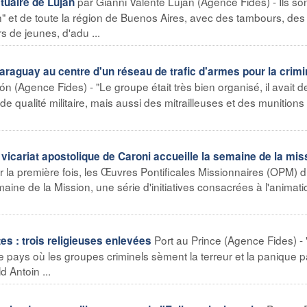
par Gianni Valente Luján (Agence Fides) - Ils so
ctuaire de Luján
n" et de toute la région de Buenos Aires, avec des tambours, des
s de jeunes, d'adu ...
uay au centre d'un réseau de trafic d'armes pour la crimin
n (Agence Fides) - "Le groupe était très bien organisé, il avait d
 de qualité militaire, mais aussi des mitrailleuses et des munitions
ariat apostolique de Caroni accueille la semaine de la mis
 la première fois, les Œuvres Pontificales Missionnaires (OPM) 
ine de la Mission, une série d'initiatives consacrées à l'animati
Port au Prince (Agence Fides) - 
s : trois religieuses enlevées
e pays où les groupes criminels sèment la terreur et la panique p
 Antoin ...