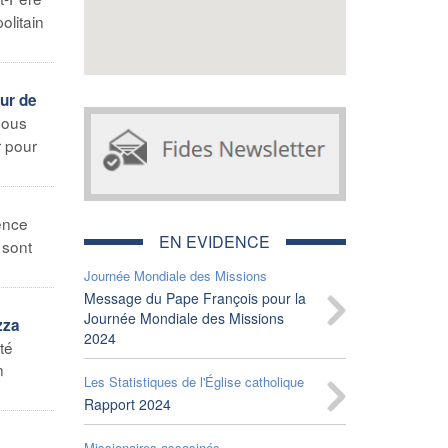
litain
eur de
nous
r pour
ence
EN EVIDENCE
 sont
Journée Mondiale des Missions
Message du Pape François pour la
Journée Mondiale des Missions
zza
2024
té
n
Les Statistiques de l'Église catholique
Rapport 2024
Missionaires assasinés