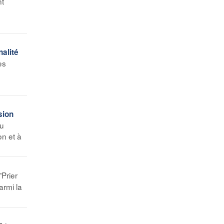
nt
alité
es
sion
du
on et à
"Prier
armi la