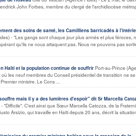
rick John Forbes, membre du clergé de l'archidiocèse métropo
ment des soins de santé, les Camilliens barricadés à l'intéri
ides) - "Les gangs sont chaque jour plus armés et plus féroces, 
 espérant qu'ils ne nous attaquent pas. Nous ne pouvons pas sorti
Port-au-Prince (Ag
Haïti et la population continue de souffrir
ti où les neuf membres du Conseil présidentiel de transition ne se
remier ministre. Le Cons ...
ouffre mais il y a des lumières d'espoir" dit Sr Marcella Cato
 "Difficile". C'est ainsi que Sœur Marcella Catozza, de la Fraterni
to Arsizio, qui travaille en Haïti depuis 20 ans, décrit la situatio
mission du premier ministre haïtien sous la pression de la