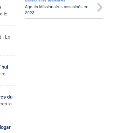
a
Agents Missionaires assasinés en
2023
e le
 - Le
,
'hui
tre
res du
ées le
Hogar