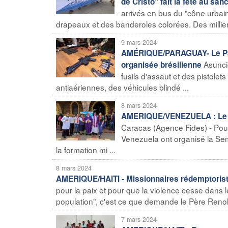
de Cristo" fait la fête au san
arrivés en bus du "cône urbai
drapeaux et des banderoles colorées. Des millier
9 mars 2024
AMÉRIQUE/PARAGUAY- Le Parag
Asunció
organisée brésilienne
fusils d'assaut et des pistolets
antiaériennes, des véhicules blindé ...
8 mars 2024
AMERIQUE/VENEZUELA : Le vic
Caracas (Agence Fides) - Pour
Venezuela ont organisé la Sema
la formation mi ...
8 mars 2024
AMERIQUE/HAITI - Missionnaires rédemptoriste
pour la paix et pour que la violence cesse dans l
population", c'est ce que demande le Père Renold
7 mars 2024