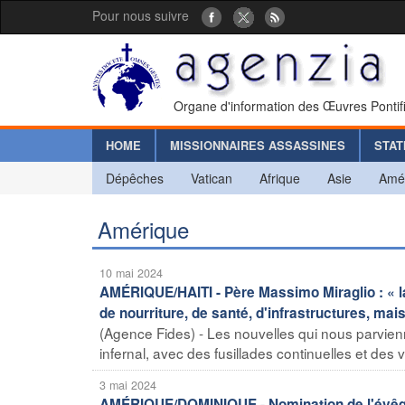
Pour nous suivre
Organe d'information des Œuvres Pontif
HOME
MISSIONNAIRES ASSASSINES
STAT
Dépêches
Vatican
Afrique
Asie
Amé
Amérique
10 mai 2024
AMÉRIQUE/HAITI - Père Massimo Miraglio : « l
de nourriture, de santé, d'infrastructures, mais
(Agence Fides) - Les nouvelles qui nous parvien
infernal, avec des fusillades continuelles et des v
3 mai 2024
AMÉRIQUE/DOMINIQUE - Nomination de l'évê