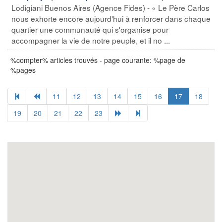
Lodigiani Buenos Aires (Agence Fides) - « Le Père Carlos
nous exhorte encore aujourd'hui à renforcer dans chaque
quartier une communauté qui s'organise pour
accompagner la vie de notre peuple, et il no ...
%compter% articles trouvés - page courante: %page de
%pages
11
12
13
14
15
16
17
18
19
20
21
22
23