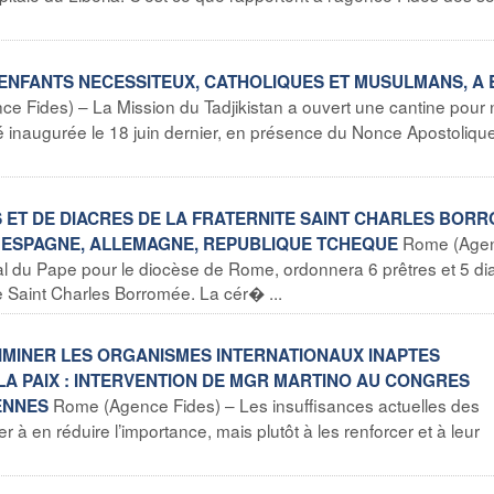
60 ENFANTS NECESSITEUX, CATHOLIQUES ET MUSULMANS, A 
 Fides) – La Mission du Tadjikistan a ouvert une cantine pour n
été inaugurée le 18 juin dernier, en présence du Nonce Apostoliqu
ES ET DE DIACRES DE LA FRATERNITE SAINT CHARLES BOR
Rome (Age
, ESPAGNE, ALLEMAGNE, REPUBLIQUE TCHEQUE
ral du Pape pour le diocèse de Rome, ordonnera 6 prêtres et 5 di
e Saint Charles Borromée. La cér� ...
ELIMINER LES ORGANISMES INTERNATIONAUX INAPTES
LA PAIX : INTERVENTION DE MGR MARTINO AU CONGRES
Rome (Agence Fides) – Les insuffisances actuelles des
ENNES
à en réduire l’importance, mais plutôt à les renforcer et à leur