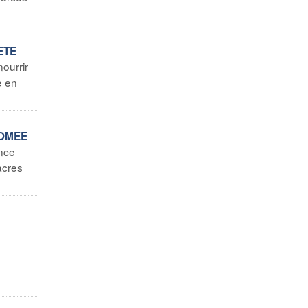
ETE
ourrir
e en
ROMEE
nce
acres