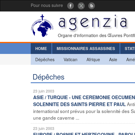
Pour nous suivre
Organe d'information des Œuvres Pontif
HOME
MISSIONNAIRES ASSASSINES
STAT
Dépêches
Vatican
Afrique
Asie
Amé
Dépêches
23 juin 2003
ASIE / TURQUIE - UNE CEREMONIE OECUME
Ant
SOLENNITE DES SAINTS PIERRE ET PAUL
international sont prévus pour la solennité des Sai
une gande caverne ...
23 juin 2003
EUROPE / BOSNIE ET HERZEGOVINE - PAROL