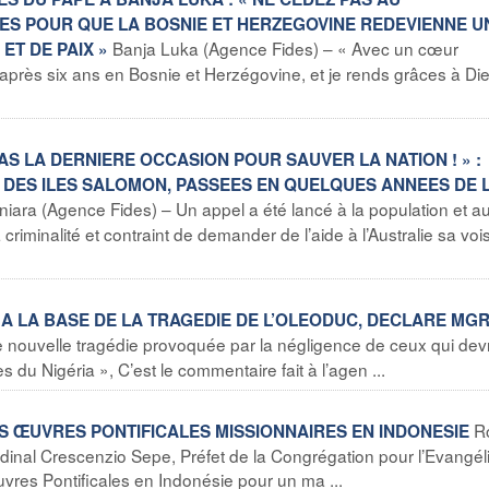
IVES POUR QUE LA BOSNIE ET HERZEGOVINE REDEVIENNE U
Banja Luka (Agence Fides) – « Avec un cœur
ET DE PAIX »
e après six ans en Bosnie et Herzégovine, et je rends grâces à Di
AS LA DERNIERE OCCASION POUR SAUVER LA NATION ! » :
 DES ILES SALOMON, PASSEES EN QUELQUES ANNEES DE 
niara (Agence Fides) – Un appel a été lancé à la population et a
criminalité et contraint de demander de l’aide à l’Australie sa voi
E A LA BASE DE LA TRAGEDIE DE L’OLEODUC, DECLARE MG
 nouvelle tragédie provoquée par la négligence de ceux qui dev
s du Nigéria », C’est le commentaire fait à l’agen ...
R
ES ŒUVRES PONTIFICALES MISSIONNAIRES EN INDONESIE
dinal Crescenzio Sepe, Préfet de la Congrégation pour l’Evangél
res Pontificales en Indonésie pour un ma ...