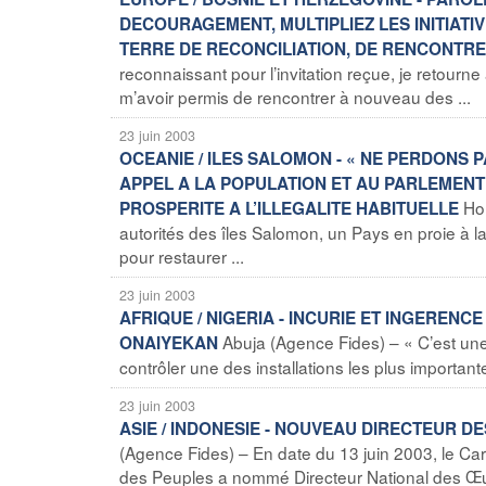
DECOURAGEMENT, MULTIPLIEZ LES INITIAT
TERRE DE RECONCILIATION, DE RENCONTRE 
reconnaissant pour l’invitation reçue, je retourn
m’avoir permis de rencontrer à nouveau des ...
23 juin 2003
OCEANIE / ILES SALOMON - « NE PERDONS P
APPEL A LA POPULATION ET AU PARLEMENT
Ho
PROSPERITE A L’ILLEGALITE HABITUELLE
autorités des îles Salomon, un Pays en proie à la 
pour restaurer ...
23 juin 2003
AFRIQUE / NIGERIA - INCURIE ET INGERENC
Abuja (Agence Fides) – « C’est une
ONAIYEKAN
contrôler une des installations les plus importante
23 juin 2003
ASIE / INDONESIE - NOUVEAU DIRECTEUR D
(Agence Fides) – En date du 13 juin 2003, le Car
des Peuples a nommé Directeur National des Œuv