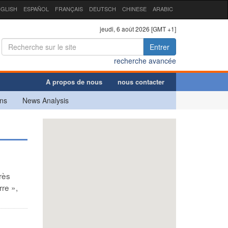
GLISH
ESPAÑOL
FRANÇAIS
DEUTSCH
CHINESE
ARABIC
jeudi, 6 août 2026 [GMT +1]
Entrer
recherche avancée
A propos de nous
nous contacter
ns
News Analysis
rès
rre »,