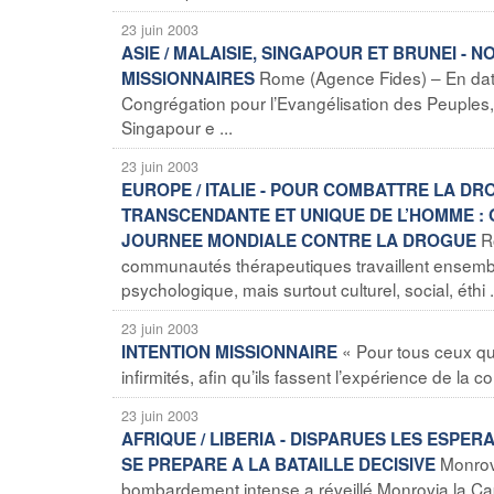
23 juin 2003
ASIE / MALAISIE, SINGAPOUR ET BRUNEI -
Rome (Agence Fides) – En date
MISSIONNAIRES
Congrégation pour l’Evangélisation des Peuples,
Singapour e ...
23 juin 2003
EUROPE / ITALIE - POUR COMBATTRE LA DR
TRANSCENDANTE ET UNIQUE DE L’HOMME : 
R
JOURNEE MONDIALE CONTRE LA DROGUE
communautés thérapeutiques travaillent ensemb
psychologique, mais surtout culturel, social, éthi .
23 juin 2003
« Pour tous ceux qu
INTENTION MISSIONNAIRE
infirmités, afin qu’ils fassent l’expérience de la
23 juin 2003
AFRIQUE / LIBERIA - DISPARUES LES ESPER
Monrov
SE PREPARE A LA BATAILLE DECISIVE
bombardement intense a réveillé Monrovia la Cap