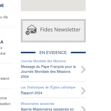
NE
eu de
LA
ux
EN EVIDENCE
sine
Journée Mondiale des Missions
Message du Pape François pour la
Journée Mondiale des Missions
R
2024
raient
Les Statistiques de l'Église catholique
Rapport 2024
ome
isation
Missionaires assasinés
Agents Missionaires assasinés en