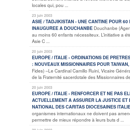
locales qui, pou ...
23 juin 2003
ASIE / TADJIKISTAN - UNE CANTINE POUR 
Douchanbe (Agence
INAUGUREE A DOUCHANBE
au moins 60 enfants nécessiteux. L’initiative a 
Asie C ...
20 juin 2003
EUROPE / ITALIE - ORDINATIONS DE PRETR
: NOUVEAUX MISSIONNAIRES POUR TAIWAN
Fides) –Le Cardinal Camillo Ruini, Vicaire Géné
de la Fraternité sacerdotale des Missionnaires d
20 juin 2003
EUROPE / ITALIE - RENFORCER ET NE PAS 
ACTUELLEMENT A ASSURER LA JUSTICE ET 
NATIONAL DES CARITAS DIOCESAINES ITALI
organismes internationaux ne doivent pas amener 
permettre de mieux répondre à leurs buts d ...
20 juin 2003