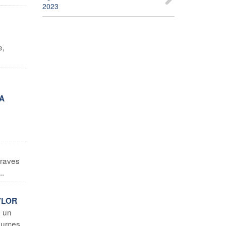
2023
e,
LA
graves
..
YLOR
, un
ources