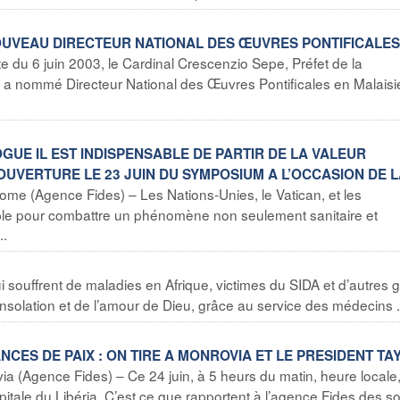
 NOUVEAU DIRECTEUR NATIONAL DES ŒUVRES PONTIFICALES
 du 6 juin 2003, le Cardinal Crescenzio Sepe, Préfet de la
 a nommé Directeur National des Œuvres Pontificales en Malaisi
OGUE IL EST INDISPENSABLE DE PARTIR DE LA VALEUR
OUVERTURE LE 23 JUIN DU SYMPOSIUM A L’OCCASION DE 
ome (Agence Fides) – Les Nations-Unies, le Vatican, et les
le pour combattre un phénomène non seulement sanitaire et
..
i souffrent de maladies en Afrique, victimes du SIDA et d’autres 
 consolation et de l’amour de Dieu, grâce au service des médecins .
ANCES DE PAIX : ON TIRE A MONROVIA ET LE PRESIDENT TA
ia (Agence Fides) – Ce 24 juin, à 5 heurs du matin, heure locale
itale du Libéria. C’est ce que rapportent à l’agence Fides des s