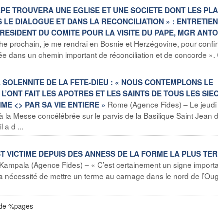
PAPE TROUVERA UNE EGLISE ET UNE SOCIETE DONT LES PLA
LE DIALOGUE ET DANS LA RECONCILIATION » : ENTRETIE
RESIDENT DU COMITE POUR LA VISITE DU PAPE, MGR ANTO
e prochain, je me rendrai en Bosnie et Herzégovine, pour confi
e dans un chemin important de réconciliation et de concorde ». C
A SOLENNITE DE LA FETE-DIEU : « NOUS CONTEMPLONS LE
’ONT FAIT LES APOTRES ET LES SAINTS DE TOUS LES SIE
Rome (Agence Fides) – Le jeudi
MME <
> PAR SA VIE ENTIERE »
é à la Messe concélébrée sur le parvis de la Basilique Saint Jean 
 a d ...
ST VICTIME DEPUIS DES ANNESS DE LA FORME LA PLUS TE
Kampala (Agence Fides) – « C’est certainement un signe import
 la nécessité de mettre un terme au carnage dans le nord de l’Ou
 de %pages