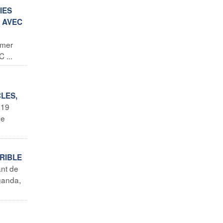
IES
N AVEC
rmer
 ...
CLES,
 19
de
RRIBLE
ant de
ganda,