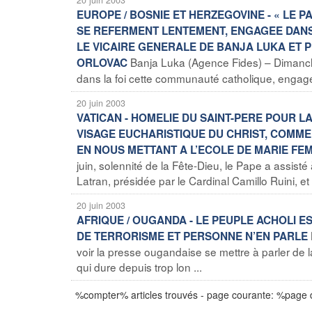
EUROPE / BOSNIE ET HERZEGOVINE - « LE 
SE REFERMENT LENTEMENT, ENGAGEE DANS 
LE VICAIRE GENERALE DE BANJA LUKA ET P
Banja Luka (Agence Fides) – Dimanch
ORLOVAC
dans la foi cette communauté catholique, engagé
20 juin 2003
VATICAN - HOMELIE DU SAINT-PERE POUR L
VISAGE EUCHARISTIQUE DU CHRIST, COMME L
EN NOUS METTANT A L’ECOLE DE MARIE FE
juin, solennité de la Fête-Dieu, le Pape a assist
Latran, présidée par le Cardinal Camillo Ruini, et il
20 juin 2003
AFRIQUE / OUGANDA - LE PEUPLE ACHOLI E
DE TERRORISME ET PERSONNE N’EN PARLE
voir la presse ougandaise se mettre à parler de
qui dure depuis trop lon ...
%compter% articles trouvés - page courante: %page