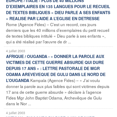
EUROPE / ITALIE - PLUS DE 40 MILLIONS
D’EXEMPLAIRES EN 135 LANGUES POUR LE RECUEIL
DE TEXTES BIBLIQUES « DIEU PARLE A SES ENFANTS
» REALISE PAR L’AIDE A L’EGLISE EN DETRESSE
Rome (Agence Fides) – C’est un record, ces jours
derniers que les 40 millions d’exemplaires du petit recueil
de textes bibliques intitulé « Dieu parle à ses enfants »,
qui a été réalisé par l’œuvre de dr ...
4 juillet 2003
AFRIQUE / OUGANDA - « DONNER LA PAROLE AUX
VICTIMES DE CETTE GUERRE ABSURDE QUI DURE
DEPUIS 17 ANS » : LETTRE PASTORALE DE MGR
ODAMA AREVEVEQUE DE GULU DANS LE NORD DE
Kampala (Agence Fides) – « J’ai voulu
L’OUGANDA
donner la parole aux plus faibles qui sont victimes depuis
17 ans de cette guerre absurde » déclare à l’agence
Fides Mgr John Baptist Odama, Archevêque de Gulu
dans le Nor ...
4 juillet 2003