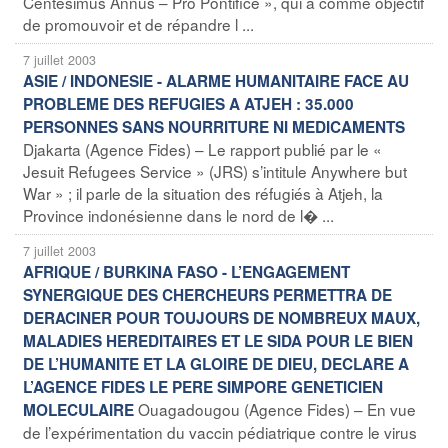
Centesimus Annus – Pro Pontifice », qui a comme objectif
de promouvoir et de répandre l ...
7 juillet 2003
ASIE / INDONESIE - ALARME HUMANITAIRE FACE AU
PROBLEME DES REFUGIES A ATJEH : 35.000
PERSONNES SANS NOURRITURE NI MEDICAMENTS
Djakarta (Agence Fides) – Le rapport publié par le «
Jesuit Refugees Service » (JRS) s’intitule Anywhere but
War » ; il parle de la situation des réfugiés à Atjeh, la
Province indonésienne dans le nord de l� ...
7 juillet 2003
AFRIQUE / BURKINA FASO - L’ENGAGEMENT
SYNERGIQUE DES CHERCHEURS PERMETTRA DE
DERACINER POUR TOUJOURS DE NOMBREUX MAUX,
MALADIES HEREDITAIRES ET LE SIDA POUR LE BIEN
DE L’HUMANITE ET LA GLOIRE DE DIEU, DECLARE A
L’AGENCE FIDES LE PERE SIMPORE GENETICIEN
Ouagadougou (Agence Fides) – En vue
MOLECULAIRE
de l’expérimentation du vaccin pédiatrique contre le virus