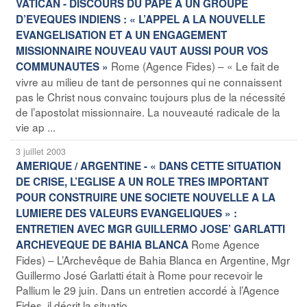
VATICAN - DISCOURS DU PAPE A UN GROUPE
D’EVEQUES INDIENS : « L’APPEL A LA NOUVELLE
EVANGELISATION ET A UN ENGAGEMENT
MISSIONNAIRE NOUVEAU VAUT AUSSI POUR VOS
Rome (Agence Fides) – « Le fait de
COMMUNAUTES »
vivre au milieu de tant de personnes qui ne connaissent
pas le Christ nous convainc toujours plus de la nécessité
de l’apostolat missionnaire. La nouveauté radicale de la
vie ap ...
3 juillet 2003
AMERIQUE / ARGENTINE - « DANS CETTE SITUATION
DE CRISE, L’EGLISE A UN ROLE TRES IMPORTANT
POUR CONSTRUIRE UNE SOCIETE NOUVELLE A LA
LUMIERE DES VALEURS EVANGELIQUES » :
ENTRETIEN AVEC MGR GUILLERMO JOSE’ GARLATTI
Rome Agence
ARCHEVEQUE DE BAHIA BLANCA
Fides) – L’Archevêque de Bahia Blanca en Argentine, Mgr
Guillermo José Garlatti était à Rome pour recevoir le
Pallium le 29 juin. Dans un entretien accordé à l’Agence
Fides, il décrit la situatio ...