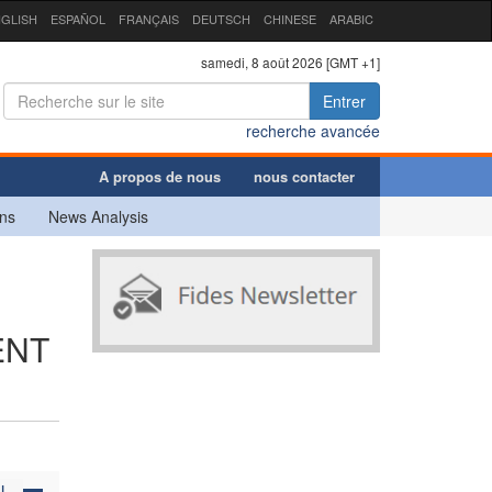
GLISH
ESPAÑOL
FRANÇAIS
DEUTSCH
CHINESE
ARABIC
samedi, 8 août 2026 [GMT +1]
Entrer
recherche avancée
A propos de nous
nous contacter
ns
News Analysis
ENT
N