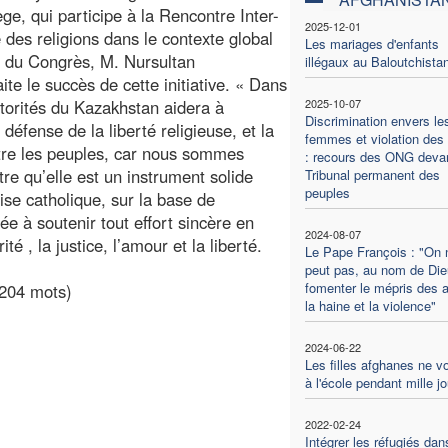
e, qui participe à la Rencontre Inter-
2025-12-01
 des religions dans le contexte global
Les mariages d'enfants
t du Congrès, M. Nursultan
illégaux au Baloutchista
ite le succès de cette initiative. « Dans
autorités du Kazakhstan aidera à
2025-10-07
Discrimination envers le
défense de la liberté religieuse, et la
femmes et violation des 
tre les peuples, car nous sommes
: recours des ONG devan
re qu’elle est un instrument solide
Tribunal permanent des
peuples
ise catholique, sur la base de
ée à soutenir tout effort sincère en
2024-08-07
é , la justice, l’amour et la liberté.
Le Pape François : "On 
peut pas, au nom de Die
fomenter le mépris des a
 204 mots)
la haine et la violence"
2024-06-22
Les filles afghanes ne v
à l'école pendant mille j
2022-02-24
Intégrer les réfugiés dan