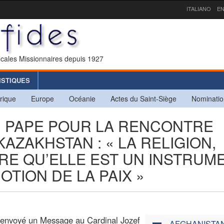
ITALIANO
EN
icales Missionnaires depuis 1927
ISTIQUES
rique
Europe
Océanie
Actes du Saint-Siège
Nominatio
U PAPE POUR LA RENCONTRE
KAZAKHSTAN : « LA RELIGION,
RE QU’ELLE EST UN INSTRUM
TION DE LA PAIX »
 envoyé un Message au Cardinal Jozef
AFGHANISTA