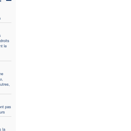
n
s
droits
t le
ne
u,
utres,
ont pas
ours
s la