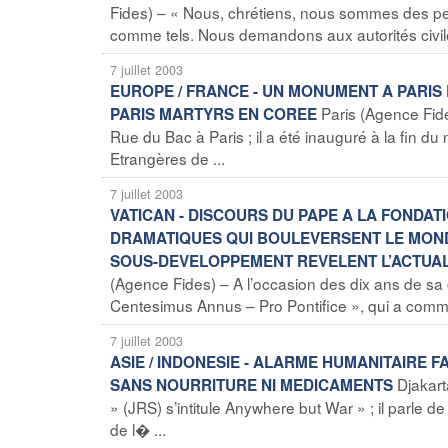
Fides) – « Nous, chrétiens, nous sommes des p
comme tels. Nous demandons aux autorités civile
7 juillet 2003
EUROPE / FRANCE - UN MONUMENT A PARIS
Paris (Agence Fi
PARIS MARTYRS EN COREE
Rue du Bac à Paris ; il a été inauguré à la fin d
Etrangères de ...
7 juillet 2003
VATICAN - DISCOURS DU PAPE A LA FONDAT
DRAMATIQUES QUI BOULEVERSENT LE MOND
SOUS-DEVELOPPEMENT REVELENT L’ACTUALI
(Agence Fides) – A l’occasion des dix ans de sa
Centesimus Annus – Pro Pontifice », qui a comme 
7 juillet 2003
ASIE / INDONESIE - ALARME HUMANITAIRE 
Djakart
SANS NOURRITURE NI MEDICAMENTS
» (JRS) s’intitule Anywhere but War » ; il parle d
de l� ...