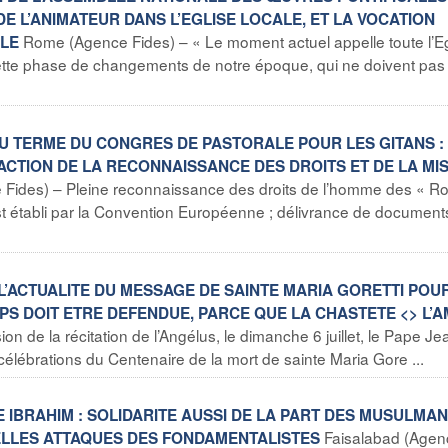
DE L’ANIMATEUR DANS L’EGLISE LOCALE, ET LA VOCATION
Rome (Agence Fides) – « Le moment actuel appelle toute l’Eg
LLE
par cette phase de changements de notre époque, qui ne doivent pas
AU TERME DU CONGRES DE PASTORALE POUR LES GITANS :
ACTION DE LA RECONNAISSANCE DES DROITS ET DE LA MI
Fides) – Pleine reconnaissance des droits de l’homme des « R
est établi par la Convention Européenne ; délivrance de document
 L’ACTUALITE DU MESSAGE DE SAINTE MARIA GORETTI POU
PS DOIT ETRE DEFENDUE, PARCE QUE LA CHASTETE <
> L’
n de la récitation de l’Angélus, le dimanche 6 juillet, le Pape Je
 célébrations du Centenaire de la mort de sainte Maria Gore ...
E IBRAHIM : SOLIDARITE AUSSI DE LA PART DES MUSULMAN
Faisalabad (Agen
ELLES ATTAQUES DES FONDAMENTALISTES