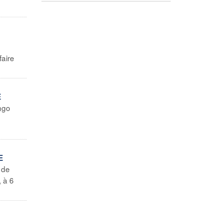
faire
E
ngo
E
 de
, à 6