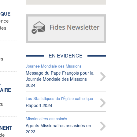
EQUE
ence
des
EN EVIDENCE
es
Journée Mondiale des Missions
Message du Pape François pour la
Journée Mondiale des Missions
A
2024
NAIRE
Les Statistiques de l'Église catholique
ts
Rapport 2024
Missionaires assasinés
Agents Missionaires assasinés en
NNENT
2023
 de