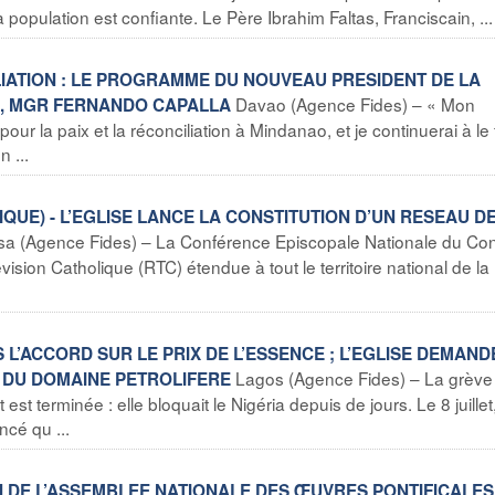
 population est confiante. Le Père Ibrahim Faltas, Franciscain, ...
CILIATION : LE PROGRAMME DU NOUVEAU PRESIDENT DE LA
Davao (Agence Fides) – « Mon
S, MGR FERNANDO CAPALLA
pour la paix et la réconciliation à Mindanao, et je continuerai à le 
 ...
UE) - L’EGLISE LANCE LA CONSTITUTION D’UN RESEAU D
sa (Agence Fides) – La Conférence Episcopale Nationale du Co
ision Catholique (RTC) étendue à tout le territoire national de la
S L’ACCORD SUR LE PRIX DE L’ESSENCE ; L’EGLISE DEMAND
Lagos (Agence Fides) – La grève
 DU DOMAINE PETROLIFERE
st terminée : elle bloquait le Nigéria depuis de jours. Le 8 juillet
cé qu ...
ON DE L’ASSEMBLEE NATIONALE DES ŒUVRES PONTIFICALES