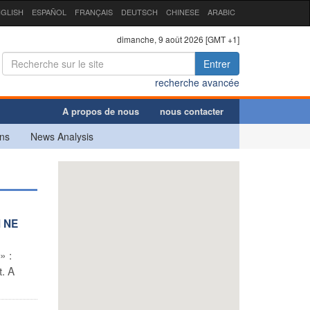
GLISH
ESPAÑOL
FRANÇAIS
DEUTSCH
CHINESE
ARABIC
dimanche, 9 août 2026 [GMT +1]
Entrer
recherche avancée
A propos de nous
nous contacter
ns
News Analysis
N NE
» :
t. A