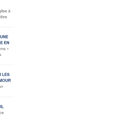
lise à
 être
 UNE
SE EN
oms »
s
R LES
AMOUR
an
S,
ce