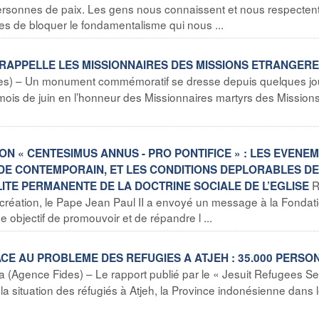
ersonnes de paix. Les gens nous connaissent et nous respecten
s de bloquer le fondamentalisme qui nous ...
 RAPPELLE LES MISSIONNAIRES DES MISSIONS ETRANGERE
des) – Un monument commémoratif se dresse depuis quelques jo
u mois de juin en l’honneur des Missionnaires martyrs des Mission
ION « CENTESIMUS ANNUS - PRO PONTIFICE » : LES EVENE
E CONTEMPORAIN, ET LES CONDITIONS DEPLORABLES DE
TE PERMANENTE DE LA DOCTRINE SOCIALE DE L’EGLISE
 création, le Pape Jean Paul II a envoyé un message à la Fondat
objectif de promouvoir et de répandre l ...
FACE AU PROBLEME DES REFUGIES A ATJEH : 35.000 PERSO
a (Agence Fides) – Le rapport publié par le « Jesuit Refugees Se
e la situation des réfugiés à Atjeh, la Province indonésienne dans 