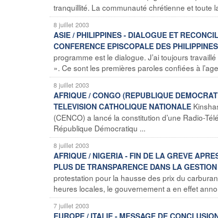
tranquillité. La communauté chrétienne et toute la
8 juillet 2003
ASIE / PHILIPPINES - DIALOGUE ET RECON
CONFERENCE EPISCOPALE DES PHILIPPINE
programme est le dialogue. J’ai toujours travaillé 
». Ce sont les premières paroles confiées à l’agen
8 juillet 2003
AFRIQUE / CONGO (REPUBLIQUE DEMOCRATIQ
Kinsha
TELEVISION CATHOLIQUE NATIONALE
(CENCO) a lancé la constitution d’une Radio-Télév
République Démocratiqu ...
8 juillet 2003
AFRIQUE / NIGERIA - FIN DE LA GREVE APRE
PLUS DE TRANSPARENCE DANS LA GESTION
protestation pour la hausse des prix du carburant e
heures locales, le gouvernement a en effet annon
7 juillet 2003
EUROPE / ITALIE - MESSAGE DE CONCLUSI