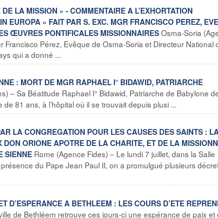
 DE LA MISSION » - COMMENTAIRE A L’EXHORTATION
N EUROPA » FAIT PAR S. EXC. MGR FRANCISCO PEREZ, EV
Osma-Soria (Ag
ES ŒUVRES PONTIFICALES MISSIONNAIRES
r Francisco Pérez, Evêque de Osma-Soria et Directeur National 
ys qui a donné ...
EENNE : MORT DE MGR RAPHAEL I° BIDAWID, PATRIARCHE
s) – Sa Béatitude Raphael I° Bidawid, Patriarche de Babylone d
de 81 ans, à l’hôpital où il se trouvait depuis plusi ...
PAR LA CONGREGATION POUR LES CAUSES DES SAINTS : L
 DON ORIONE APOTRE DE LA CHARITE, ET DE LA MISSION
Rome (Agence Fides) – Le lundi 7 juillet, dans la Salle
E SIENNE
 présence du Pape Jean Paul II, on a promulgué plusieurs décre
IX ET D’ESPERANCE A BETHLEEM : LES COURS D’ETE REPRE
ille de Bethléem retrouve ces jours-ci une espérance de paix et