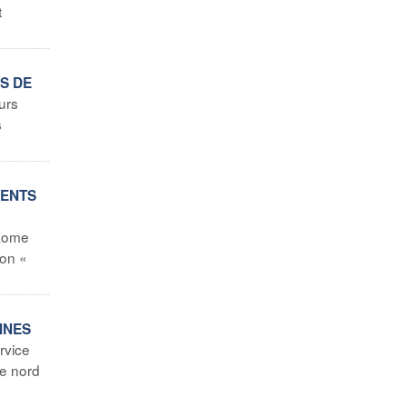
t
S DE
urs
s
MENTS
Rome
ion «
NNES
rvice
le nord