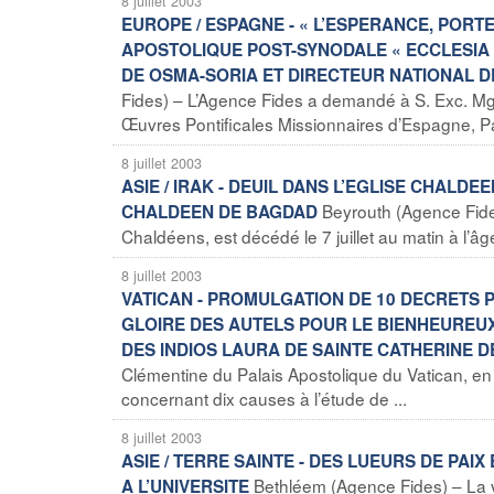
8 juillet 2003
EUROPE / ESPAGNE - « L’ESPERANCE, PORTE
APOSTOLIQUE POST-SYNODALE « ECCLESIA I
DE OSMA-SORIA ET DIRECTEUR NATIONAL D
Fides) – L’Agence Fides a demandé à S. Exc. Mg
Œuvres Pontificales Missionnaires d’Espagne, Pa
8 juillet 2003
ASIE / IRAK - DEUIL DANS L’EGLISE CHALD
Beyrouth (Agence Fide
CHALDEEN DE BAGDAD
Chaldéens, est décédé le 7 juillet au matin à l’âge 
8 juillet 2003
VATICAN - PROMULGATION DE 10 DECRETS 
GLOIRE DES AUTELS POUR LE BIENHEUREUX
DES INDIOS LAURA DE SAINTE CATHERINE D
Clémentine du Palais Apostolique du Vatican, en
concernant dix causes à l’étude de ...
8 juillet 2003
ASIE / TERRE SAINTE - DES LUEURS DE PA
Bethléem (Agence Fides) – La v
A L’UNIVERSITE