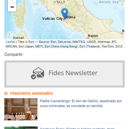
−
Leaflet
| Tiles © Esri — Source: Esri, DeLorme, NAVTEQ, USGS, Intermap, iPC,
NRCAN, Esri Japan, METI, Esri China (Hong Kong), Esri (Thailand), TomTom, 2012
Compartir:
misioneros asesinados
Padre Camarlengo: El don de Osório, asesinado por
unos criminales, se convierte en semilla
Cardenal Tagle: "Gratis lo habéis recibido, darlo