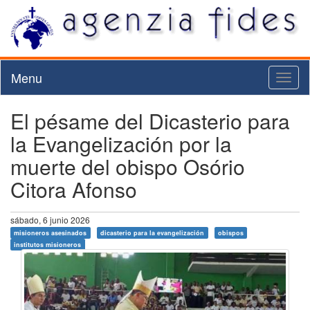
Menu
Toggl
naviga
El pésame del Dicasterio para
la Evangelización por la
muerte del obispo Osório
Citora Afonso
sábado, 6 junio 2026
misioneros asesinados
dicasterio para la evangelización
obispos
institutos misioneros