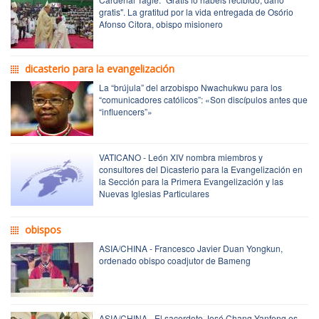
gratis". La gratitud por la vida entregada de Osório
Afonso Citora, obispo misionero
dicasterio para la evangelización
La “brújula” del arzobispo Nwachukwu para los
“comunicadores católicos”: «Son discípulos antes que
“influencers”»
VATICANO - León XIV nombra miembros y
consultores del Dicasterio para la Evangelización en
la Sección para la Primera Evangelización y las
Nuevas Iglesias Particulares
obispos
ASIA/CHINA - Francesco Javier Duan Yongkun,
ordenado obispo coadjutor de Bameng
ASIA/CHINA - El sacerdote José Chang Yanfeng es