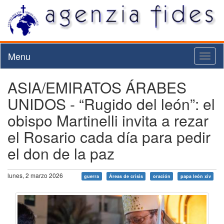
Menu
Toggl
naviga
ASIA/EMIRATOS ÁRABES
UNIDOS - “Rugido del león”: el
obispo Martinelli invita a rezar
el Rosario cada día para pedir
el don de la paz
lunes, 2 marzo 2026
guerra
Áreas de crisis
oración
papa león xiv