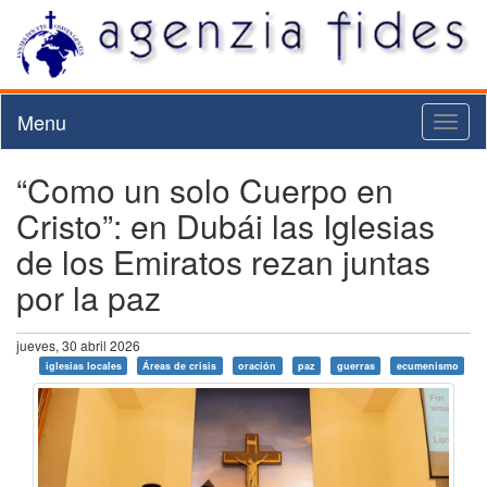
Menu
Toggl
naviga
“Como un solo Cuerpo en
Cristo”: en Dubái las Iglesias
de los Emiratos rezan juntas
por la paz
jueves, 30 abril 2026
iglesias locales
Áreas de crisis
oración
paz
guerras
ecumenismo