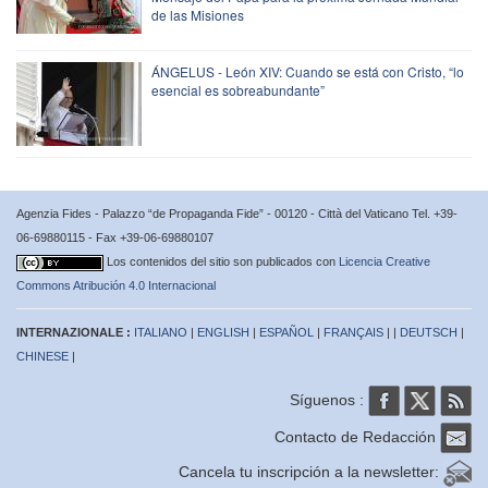
de las Misiones
ÁNGELUS - León XIV: Cuando se está con Cristo, “lo
esencial es sobreabundante”
Agenzia Fides - Palazzo “de Propaganda Fide” - 00120 - Città del Vaticano Tel. +39-
06-69880115 - Fax +39-06-69880107
Los contenidos del sitio son publicados con
Licencia Creative
Commons Atribución 4.0 Internacional
INTERNAZIONALE :
ITALIANO
|
ENGLISH
|
ESPAÑOL
|
FRANÇAIS
| |
DEUTSCH
|
CHINESE
|
Síguenos :
Contacto de Redacción
Cancela tu inscripción a la newsletter: