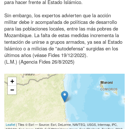
para hacer frente al Estado Islámico.
Sin embargo, los expertos advierten que la acción
militar debe ir acompañada de políticas de desarrollo
para las poblaciones locales, entre las más pobres de
Mozambique. La falta de estas medidas incrementa la
tentación de unirse a grupos armados, ya sea al Estado
Islámico o a milicias de “autodefensa” surgidas en los
últimos años (véase Fides 19/12/2022).
(L.M.) (Agencia Fides 26/8/2025)
+
−
Leaflet
| Tiles © Esri — Source: Esri, DeLorme, NAVTEQ, USGS, Intermap, iPC,
NRCAN, Esri Japan, METI, Esri China (Hong Kong), Esri (Thailand), TomTom, 2012