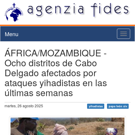
Menu
Toggl
naviga
ÁFRICA/MOZAMBIQUE -
Ocho distritos de Cabo
Delgado afectados por
ataques yihadistas en las
últimas semanas
martes, 26 agosto 2025
yihadistas
papa león xiv