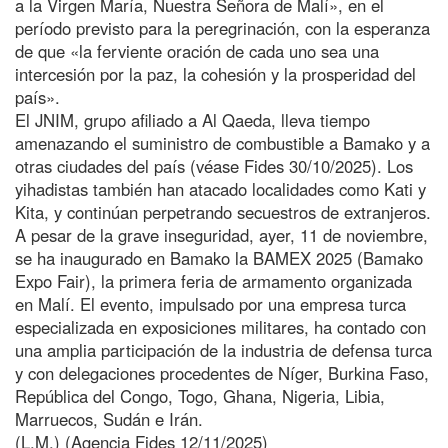
a la Virgen María, Nuestra Señora de Malí», en el
período previsto para la peregrinación, con la esperanza
de que «la ferviente oración de cada uno sea una
intercesión por la paz, la cohesión y la prosperidad del
país».
El JNIM, grupo afiliado a Al Qaeda, lleva tiempo
amenazando el suministro de combustible a Bamako y a
otras ciudades del país (véase Fides 30/10/2025). Los
yihadistas también han atacado localidades como Kati y
Kita, y continúan perpetrando secuestros de extranjeros.
A pesar de la grave inseguridad, ayer, 11 de noviembre,
se ha inaugurado en Bamako la BAMEX 2025 (Bamako
Expo Fair), la primera feria de armamento organizada
en Malí. El evento, impulsado por una empresa turca
especializada en exposiciones militares, ha contado con
una amplia participación de la industria de defensa turca
y con delegaciones procedentes de Níger, Burkina Faso,
República del Congo, Togo, Ghana, Nigeria, Libia,
Marruecos, Sudán e Irán.
(L.M.) (Agencia Fides 12/11/2025)