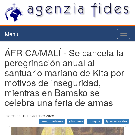
Menu
Toggl
naviga
ÁFRICA/MALÍ - Se cancela la
peregrinación anual al
santuario mariano de Kita por
motivos de inseguridad,
mientras en Bamako se
celebra una feria de armas
miércoles, 12 noviembre 2025
peregrinaciones
yihadistas
obispos
iglesias locales