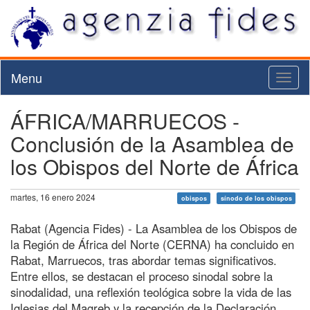
Menu
Toggl
naviga
ÁFRICA/MARRUECOS -
Conclusión de la Asamblea de
los Obispos del Norte de África
martes, 16 enero 2024
obispos
sínodo de los obispos
Rabat (Agencia Fides) - La Asamblea de los Obispos de
la Región de África del Norte (CERNA) ha concluido en
Rabat, Marruecos, tras abordar temas significativos.
Entre ellos, se destacan el proceso sinodal sobre la
sinodalidad, una reflexión teológica sobre la vida de las
Iglesias del Magreb y la recepción de la Declaración