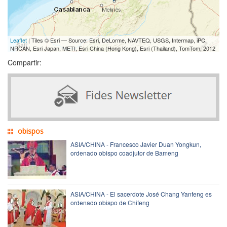
Leaflet
| Tiles © Esri — Source: Esri, DeLorme, NAVTEQ, USGS, Intermap, iPC,
NRCAN, Esri Japan, METI, Esri China (Hong Kong), Esri (Thailand), TomTom, 2012
Compartir:
obispos
ASIA/CHINA - Francesco Javier Duan Yongkun,
ordenado obispo coadjutor de Bameng
ASIA/CHINA - El sacerdote José Chang Yanfeng es
ordenado obispo de Chifeng