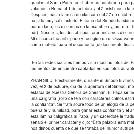
gracias al Santo Padre por haberme nombrado para par
volamos a Roma el 1 de octubre y el 2 asistimos a la 
Después, hasta la misa de clausura del 27 de octubre,
ha sido muy satisfactorio. El tema del Sínodo ha sido 
por un lado, los discursos en la asamblea y, por otro, l
ndr). Nosotros, los dos obispos, pronunciamos discur
Mi discurso fue anticipado y recogido en el Osservat
como material para el documento (el documento final 
-En las redes sociales hemos visto muchas fotos del P
momentos de encuentro captados en sus fotos durant
ZHAN SILU: Efectivamente, durante el Sínodo tuvimos
vez, el 2 de octubre, día de la apertura del Sínodo, 
estatua de Nuestra Señora de Sheshan. El Papa se mo
una caligrafía (rollo de tela con caracteres chinos escr
la confianza”. Se trata sobre todo de un elogio de la 
buena fe y humildad, para ganar esta confianza y el 
esta lámina caligráfica al Papa, y un sacerdote le tra
señaló el primer carácter y dijo: “Esta palabra está 
nos dimos cuenta de que se trataba del humor sutil del