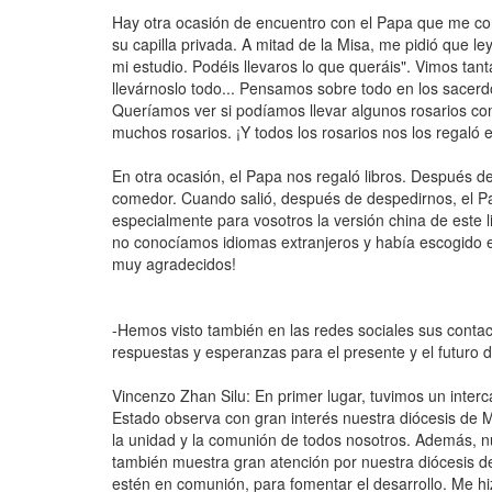
Hay otra ocasión de encuentro con el Papa que me con
su capilla privada. A mitad de la Misa, me pidió que l
mi estudio. Podéis llevaros lo que queráis". Vimos ta
llevárnoslo todo... Pensamos sobre todo en los sacerdo
Queríamos ver si podíamos llevar algunos rosarios com
muchos rosarios. ¡Y todos los rosarios nos los regaló 
En otra ocasión, el Papa nos regaló libros. Después 
comedor. Cuando salió, después de despedirnos, el Pap
especialmente para vosotros la versión china de este
no conocíamos idiomas extranjeros y había escogido e
muy agradecidos!
-Hemos visto también en las redes sociales sus contac
respuestas y esperanzas para el presente y el futuro 
Vincenzo Zhan Silu: En primer lugar, tuvimos un inter
Estado observa con gran interés nuestra diócesis d
la unidad y la comunión de todos nosotros. Además, n
también muestra gran atención por nuestra diócesis de
estén en comunión, para fomentar el desarrollo. Me hi