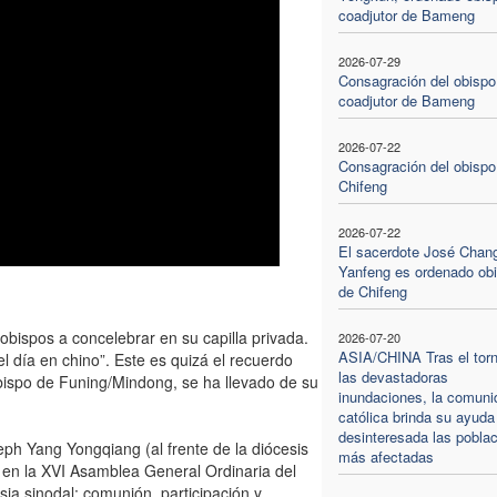
coadjutor de Bameng
2026-07-29
Consagración del obispo
coadjutor de Bameng
2026-07-22
Consagración del obispo
Chifeng
2026-07-22
El sacerdote José Chan
Yanfeng es ordenado ob
de Chifeng
obispos a concelebrar en su capilla privada.
2026-07-20
ASIA/CHINA Tras el tor
l día en chino”. Este es quizá el recuerdo
las devastadoras
ispo de Funing/Mindong, se ha llevado de su
inundaciones, la comuni
católica brinda su ayuda
desinteresada las pobla
seph Yang Yongqiang (al frente de la diócesis
más afectadas
en la XVI Asamblea General Ordinaria del
ia sinodal: comunión, participación y