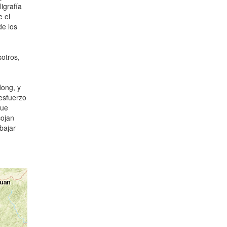
igrafía
 el
de los
otros,
dong, y
 esfuerzo
que
cojan
bajar