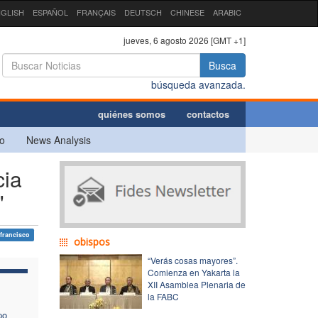
GLISH
ESPAÑOL
FRANÇAIS
DEUTSCH
CHINESE
ARABIC
jueves, 6 agosto 2026 [GMT +1]
Busca
búsqueda avanzada.
quiénes somos
contactos
o
News Analysis
cia
"
francisco
obispos
“Verás cosas mayores”.
Comienza en Yakarta la
XII Asamblea Plenaria de
la FABC
po