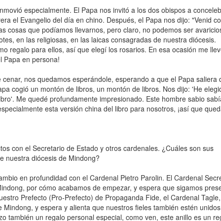
movió especialmente. El Papa nos invitó a los dos obispos a conceleb
eyera el Evangelio del día en chino. Después, el Papa nos dijo: "Venid 
ntas cosas que podíamos llevarnos, pero claro, no podemos ser avaricio
tes, en las religiosas, en las laicas consagradas de nuestra diócesis.
o regalo para ellos, así que elegí los rosarios. En esa ocasión me lle
el Papa en persona!
de cenar, nos quedamos esperándole, esperando a que el Papa saliera 
a cogió un montón de libros, un montón de libros. Nos dijo: 'He elegi
 libro'. Me quedé profundamente impresionado. Este hombre sabio sab
specialmente esta versión china del libro para nosotros, ¡así que qu
tos con el Secretario de Estado y otros cardenales. ¿Cuáles son sus
de nuestra diócesis de Mindong?
cambio en profundidad con el Cardenal Pietro Parolin. El Cardenal Secr
e Mindong, por cómo acabamos de empezar, y espera que sigamos pres
uestro Prefecto (Pro-Prefecto) de Propaganda Fide, el Cardenal Tagle,
 Mindong, y espera y alienta que nuestros fieles también estén unidos
zo también un regalo personal especial, como ven, este anillo es un re