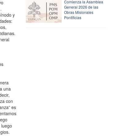
Comienza la Asamblea
yo
General 2026 de las
.
Obras Misionales
Sínodo y
Pontificias
idades:
cos,
idianas.
neral
es
imera
pa una
ecir,
nza con
ianza” es
esentamos
uego
 luego
gios.