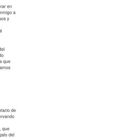
rar en
conmigo a
sos y
vé
del
do
ía que
edamos
etario de
ervando
, que
galo del