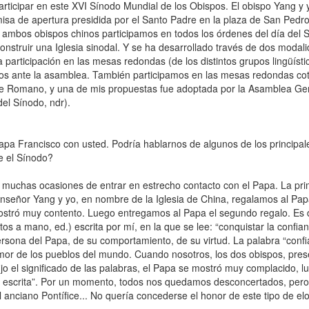
ticipar en este XVI Sínodo Mundial de los Obispos. El obispo Yang y 
misa de apertura presidida por el Santo Padre en la plaza de San Pedro
 ambos obispos chinos participamos en todos los órdenes del día del 
construir una Iglesia sinodal. Y se ha desarrollado través de dos modal
a participación en las mesas redondas (de los distintos grupos lingüísti
sos ante la asamblea. También participamos en las mesas redondas cot
ore Romano, y una de mis propuestas fue adoptada por la Asamblea Ge
del Sínodo, ndr).
apa Francisco con usted. Podría hablarnos de algunos de los principal
e el Sínodo?
 muchas ocasiones de entrar en estrecho contacto con el Papa. La pr
monseñor Yang y yo, en nombre de la Iglesia de China, regalamos al Pa
stró muy contento. Luego entregamos al Papa el segundo regalo. Es d
itos a mano, ed.) escrita por mí, en la que se lee: “conquistar la confia
persona del Papa, de su comportamiento, de su virtud. La palabra “conf
amor de los pueblos del mundo. Cuando nosotros, los dos obispos, pr
dujo el significado de las palabras, el Papa se mostró muy complacido, l
mal escrita”. Por un momento, todos nos quedamos desconcertados, pero
 anciano Pontífice... No quería concederse el honor de este tipo de elo