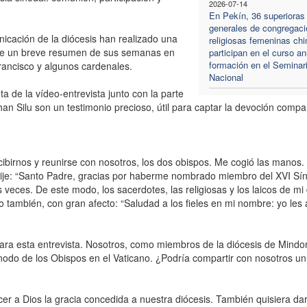
2026-07-14
En Pekín, 36 superioras
generales de congregac
icación de la diócesis han realizado una
religiosas femeninas chi
rece un breve resumen de sus semanas en
participan en el curso an
formación en el Seminar
ancisco y algunos cardenales.
Nacional
ta de la vídeo-entrevista junto con la parte
 Zhan Silu son un testimonio precioso, útil para captar la devoción compa
ibirnos y reunirse con nosotros, los dos obispos. Me cogió las manos.
dije: “Santo Padre, gracias por haberme nombrado miembro del XVI Sí
eces. De este modo, los sacerdotes, las religiosas y los laicos de mi 
o también, con gran afecto: “Saludad a los fieles en mi nombre: yo les
para esta entrevista. Nosotros, como miembros de la diócesis de Mindo
nodo de los Obispos en el Vaticano. ¿Podría compartir con nosotros un
r a Dios la gracia concedida a nuestra diócesis. También quisiera dar