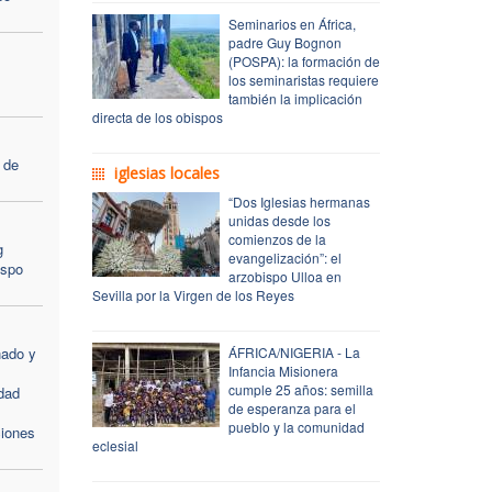
Seminarios en África,
padre Guy Bognon
(POSPA): la formación de
los seminaristas requiere
también la implicación
directa de los obispos
 de
iglesias locales
“Dos Iglesias hermanas
unidas desde los
comienzos de la
g
evangelización”: el
ispo
arzobispo Ulloa en
Sevilla por la Virgen de los Reyes
nado y
ÁFRICA/NIGERIA - La
Infancia Misionera
cumple 25 años: semilla
dad
de esperanza para el
pueblo y la comunidad
ciones
eclesial