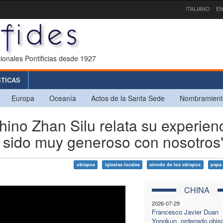
ITALIANO
EN
ionales Pontificias desde 1927
STICAS
Europa
Oceanía
Actos de la Santa Sede
Nombramient
ino Zhan Silu relata su experien
a sido muy generoso con nosotros
obispos
iglesias locales
sínodo de los obispos
papa 
CHINA
2026-07-29
Francesco Javier Duan
Yongkun, ordenado obis