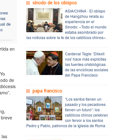
sínodo de los obispos
ASIA/CHINA - El obispo
iones
de Hangzhou relata su
nas
experiencia en el
ual de
Sínodo: «Todo el mundo
io
estaba asombrado por
las noticias sobre la fe de los católicos chinos».
rtida en
Cardenal Tagle: 'Dilexit
nos' hace más explícitas
las fuentes cristológicas
de las encíclicas sociales
 Yo
del Papa Francisco
nodo de
diócesis
papa francisco
 amo”.
“Los santos tienen un
pasado y los pecadores
tienen un futuro”: los
ng,
católicos chinos celebran
 breve
con fervor a los santos
Pedro y Pablo, patronos de la Iglesia de Roma
 las