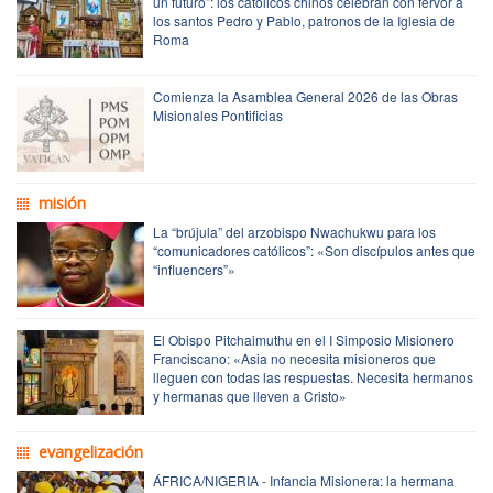
un futuro”: los católicos chinos celebran con fervor a
los santos Pedro y Pablo, patronos de la Iglesia de
Roma
Comienza la Asamblea General 2026 de las Obras
Misionales Pontificias
misión
La “brújula” del arzobispo Nwachukwu para los
“comunicadores católicos”: «Son discípulos antes que
“influencers”»
El Obispo Pitchaimuthu en el I Simposio Misionero
Franciscano: «Asia no necesita misioneros que
lleguen con todas las respuestas. Necesita hermanos
y hermanas que lleven a Cristo»
evangelización
ÁFRICA/NIGERIA - Infancia Misionera: la hermana