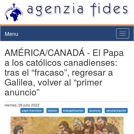
Menu
Toggl
naviga
AMÉRICA/CANADÁ - El Papa
a los católicos canadienses:
tras el “fracaso”, regresar a
Galilea, volver al “primer
anuncio”
viernes, 29 julio 2022
papa francisco
misión
evangelización
anuncio
secularización