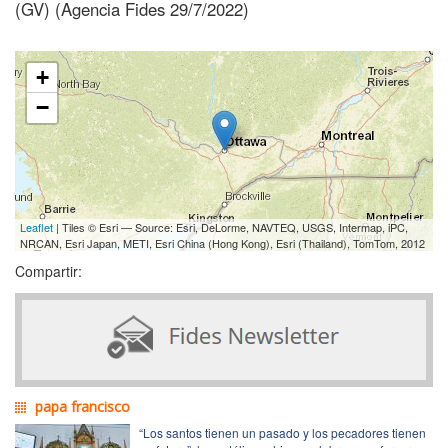
(GV) (Agencia Fides 29/7/2022)
+
−
Leaflet
| Tiles © Esri — Source: Esri, DeLorme, NAVTEQ, USGS, Intermap, iPC,
NRCAN, Esri Japan, METI, Esri China (Hong Kong), Esri (Thailand), TomTom, 2012
Compartir:
papa francisco
“Los santos tienen un pasado y los pecadores tienen