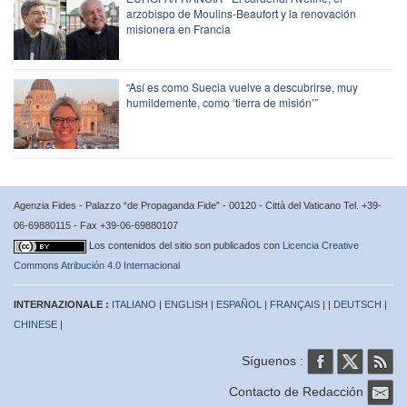
arzobispo de Moulins-Beaufort y la renovación
misionera en Francia
“Así es como Suecia vuelve a descubrirse, muy
humildemente, como ‘tierra de misión’”
Agenzia Fides - Palazzo “de Propaganda Fide” - 00120 - Città del Vaticano Tel. +39-
06-69880115 - Fax +39-06-69880107
Los contenidos del sitio son publicados con
Licencia Creative
Commons Atribución 4.0 Internacional
INTERNAZIONALE :
ITALIANO
|
ENGLISH
|
ESPAÑOL
|
FRANÇAIS
| |
DEUTSCH
|
CHINESE
|
Síguenos :
Contacto de Redacción