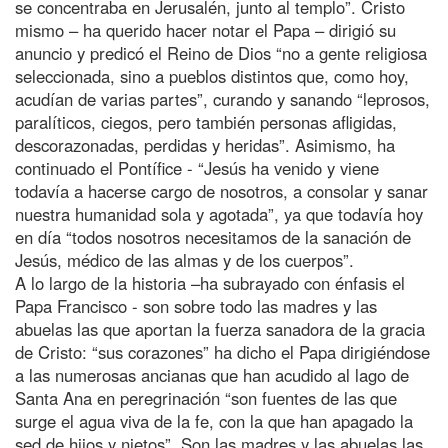
se concentraba en Jerusalén, junto al templo”. Cristo
mismo – ha querido hacer notar el Papa – dirigió su
anuncio y predicó el Reino de Dios “no a gente religiosa
seleccionada, sino a pueblos distintos que, como hoy,
acudían de varias partes”, curando y sanando “leprosos,
paralíticos, ciegos, pero también personas afligidas,
descorazonadas, perdidas y heridas”. Asimismo, ha
continuado el Pontífice - “Jesús ha venido y viene
todavía a hacerse cargo de nosotros, a consolar y sanar
nuestra humanidad sola y agotada”, ya que todavía hoy
en día “todos nosotros necesitamos de la sanación de
Jesús, médico de las almas y de los cuerpos”.
A lo largo de la historia –ha subrayado con énfasis el
Papa Francisco - son sobre todo las madres y las
abuelas las que aportan la fuerza sanadora de la gracia
de Cristo: “sus corazones” ha dicho el Papa dirigiéndose
a las numerosas ancianas que han acudido al lago de
Santa Ana en peregrinación “son fuentes de las que
surge el agua viva de la fe, con la que han apagado la
sed de hijos y nietos”. Son las madres y las abuelas las