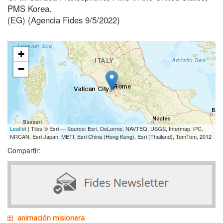
PMS Korea.
(EG) (Agencia Fides 9/5/2022)
+
−
Leaflet
| Tiles © Esri — Source: Esri, DeLorme, NAVTEQ, USGS, Intermap, iPC,
NRCAN, Esri Japan, METI, Esri China (Hong Kong), Esri (Thailand), TomTom, 2012
Compartir:
animación misionera