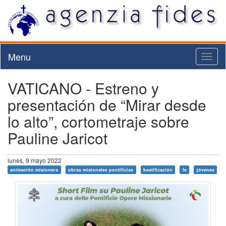
Menu
Toggl
naviga
VATICANO - Estreno y
presentación de “Mirar desde
lo alto”, cortometraje sobre
Pauline Jaricot
lunes, 9 mayo 2022
animación misionera
obras misionales pontificias
beatificación
fe
jóvenes