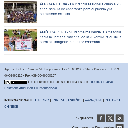
ÁFRICA/NIGERIA - La Infancia Misionera cumple 25
años: semilla de esperanza para el pueblo y la
comunidad eclesial
AMÉRICA/PERÚ - Mil kilómetros desde la Amazonia
hacia la Jornada Nacional de la Juventud: “Salí de la
selva sin imaginar lo que me esperaba”
Agenzia Fides - Palazzo “de Propaganda Fide” - 00120 - Città del Vaticano Tel. +39-
06-69880115 - Fax +39-06-69880107
Los contenidos del sitio son publicados con
Licencia Creative
Commons Atribución 4.0 Internacional
INTERNAZIONALE :
ITALIANO
|
ENGLISH
|
ESPAÑOL
|
FRANÇAIS
| |
DEUTSCH
|
CHINESE
|
Síguenos :
Contacto de Redacción