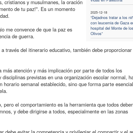
s, cristianos y musulmanes, la oración
umento de tu paz!". Es un momento
2025-12-18
idad.
“Dejadnos tratar a los ni
con leucemia de Gaza en
hospital del Monte de lo
legio me convence de que la paz es
Olivos”
encia de guerra.
a través del itinerario educativo, también debe proporcionar
ta más atención y más implicación por parte de todos los
 disciplinas previstas en una organización escolar normal, h
un horario semanal establecido, sino que forma parte esencia
ela.
to, pero el comportamiento es la herramienta que todos debe
umnos, y debe dirigirse a todos, especialmente en las zonas
r debe evitar la competencia y privilegiar el compartir y el 