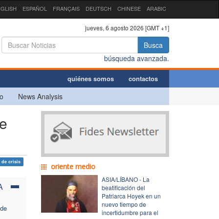
GLISH
ESPAÑOL
FRANÇAIS
DEUTSCH
CHINESE
ARABIC
jueves, 6 agosto 2026 [GMT +1]
Busca
búsqueda avanzada.
quiénes somos
contactos
o
News Analysis
de
 de crisis
oriente medio
ASIA/LÍBANO - La
A
beatificación del
Patriarca Hoyek en un
nuevo tiempo de
 de
incertidumbre para el