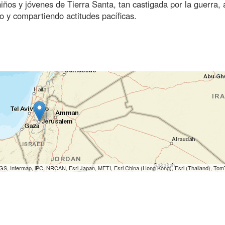
niños y jóvenes de Tierra Santa, tan castigada por la guerra, 
o y compartiendo actitudes pacíficas.
S, Intermap, iPC, NRCAN, Esri Japan, METI, Esri China (Hong Kong), Esri (Thailand), To