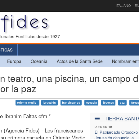
ITALIANO
EN
ionales Pontificias desde 1927
STICAS
Europa
Oceanía
Actos de la Santa Sede
Nombramient
 teatro, una piscina, un campo 
or la paz
oriente medio
jerusalén
franciscanos
escuela
jóvenes
paz
Áreas
e Ibrahim Faltas ofm *
TIERRA SANT
2026-06-18
n (Agencia Fides) - Los franciscanos
El Patriarcado Ortodoxo
 su primera escuela en Oriente Medio,
Jerusalén denuncia la