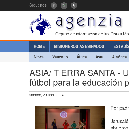
Síguenos
Organo de informacion de las Obras Mis
HOME
MISIONEROS ASESINADOS
ESTADÍ
News
Vaticano
África
Asia
América
ASIA/ TIERRA SANTA - Un
fútbol para la educación p
sábado, 20 abril 2024
Por padr
Jerusalé
abrieron