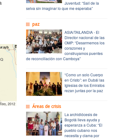
a
Juventud: “Salí de la
selva sin imaginar lo que me esperaba”
paz
ASIA/TAILANDIA - El
Director nacional de las
OMP: “Desarmemos los
corazones y
construyamos puentes
de reconciliación con Camboya”
“Como un solo Cuerpo
en Cristo”: en Dubái las
Iglesias de los Emiratos
rezan juntas por la paz
mTom, 2012
Áreas de crisis
La archidiócesis de
Bogotá lleva ayuda y
esperanza a Cuba: “El
pueblo cubano nos
necesita y clama por