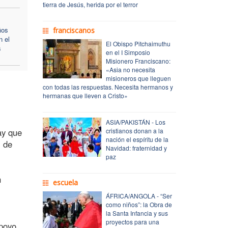
tierra de Jesús, herida por el terror
ños
franciscanos
 el
El Obispo Pitchaimuthu
s
en el I Simposio
Misionero Franciscano:
«Asia no necesita
misioneros que lleguen
con todas las respuestas. Necesita hermanos y
hermanas que lleven a Cristo»
ASIA/PAKISTÁN - Los
ay que
cristianos donan a la
nación el espíritu de la
l de
Navidad: fraternidad y
paz
n
escuela
ÁFRICA/ANGOLA - “Ser
como niños”: la Obra de
la Santa Infancia y sus
proyectos para una
apoyo