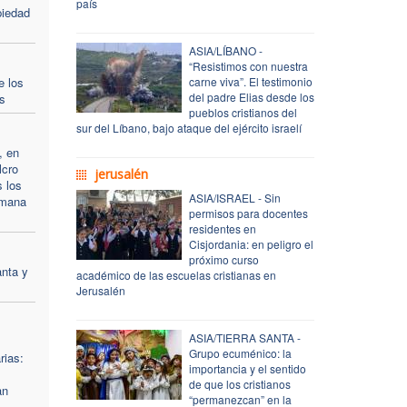
país
piedad
ASIA/LÍBANO -
“Resistimos con nuestra
e los
carne viva”. El testimonio
del padre Elias desde los
s
pueblos cristianos del
sur del Líbano, bajo ataque del ejército israelí
, en
lcro
jerusalén
 los
ASIA/ISRAEL - Sin
emana
permisos para docentes
residentes en
Cisjordania: en peligro el
próximo curso
anta y
académico de las escuelas cristianas en
Jerusalén
ASIA/TIERRA SANTA -
Grupo ecuménico: la
rias:
importancia y el sentido
de que los cristianos
an
“permanezcan” en la