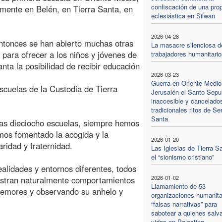
confiscación de una pro
mente en Belén, en Tierra Santa, en
eclesiástica en Silwan
2026-04-28
tonces se han abierto muchas otras
La masacre silenciosa d
 para ofrecer a los niños y jóvenes de
trabajadores humanitario
anta la posibilidad de recibir educación
2026-03-23
Guerra en Oriente Medio
scuelas de la Custodia de Tierra
Jerusalén el Santo Sepu
inaccesible y cancelados
tradicionales ritos de S
Santa
ras dieciocho escuelas, siempre hemos
emos fomentado la acogida y la
2026-01-20
aridad y fraternidad.
Las Iglesias de Tierra S
el “sionismo cristiano”
alidades y entornos diferentes, todos
2026-01-02
uestran naturalmente comportamientos
Llamamiento de 53
temores y observando su anhelo y
organizaciones humanita
“falsas narrativas” para
sabotear a quienes salv
vidas en Palestina