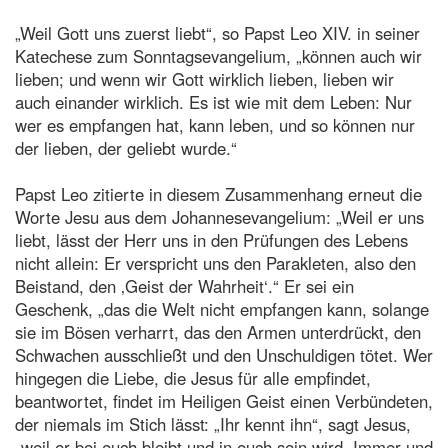
„Weil Gott uns zuerst liebt“, so Papst Leo XIV. in seiner
Katechese zum Sonntagsevangelium, „können auch wir
lieben; und wenn wir Gott wirklich lieben, lieben wir
auch einander wirklich. Es ist wie mit dem Leben: Nur
wer es empfangen hat, kann leben, und so können nur
der lieben, der geliebt wurde.“
Papst Leo zitierte in diesem Zusammenhang erneut die
Worte Jesu aus dem Johannesevangelium: „Weil er uns
liebt, lässt der Herr uns in den Prüfungen des Lebens
nicht allein: Er verspricht uns den Parakleten, also den
Beistand, den ‚Geist der Wahrheit‘.“ Er sei ein
Geschenk, „das die Welt nicht empfangen kann, solange
sie im Bösen verharrt, das den Armen unterdrückt, den
Schwachen ausschließt und den Unschuldigen tötet. Wer
hingegen die Liebe, die Jesus für alle empfindet,
beantwortet, findet im Heiligen Geist einen Verbündeten,
der niemals im Stich lässt: „Ihr kennt ihn“, sagt Jesus,
„weil er bei euch bleibt und in euch sein wird. Immer und