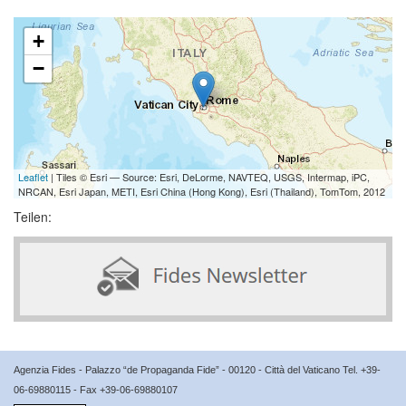
+
−
Leaflet
| Tiles © Esri — Source: Esri, DeLorme, NAVTEQ, USGS, Intermap, iPC,
NRCAN, Esri Japan, METI, Esri China (Hong Kong), Esri (Thailand), TomTom, 2012
Teilen:
Agenzia Fides - Palazzo “de Propaganda Fide” - 00120 - Città del Vaticano Tel. +39-
06-69880115 - Fax +39-06-69880107