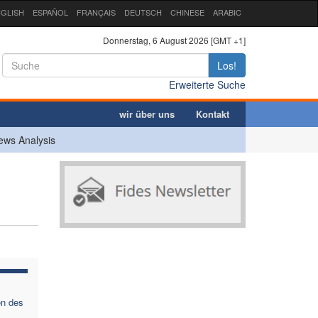
GLISH
ESPAÑOL
FRANÇAIS
DEUTSCH
CHINESE
ARABIC
Donnerstag, 6 August 2026 [GMT +1]
Los!
Erweiterte Suche
wir über uns
Kontakt
ews Analysis
en des