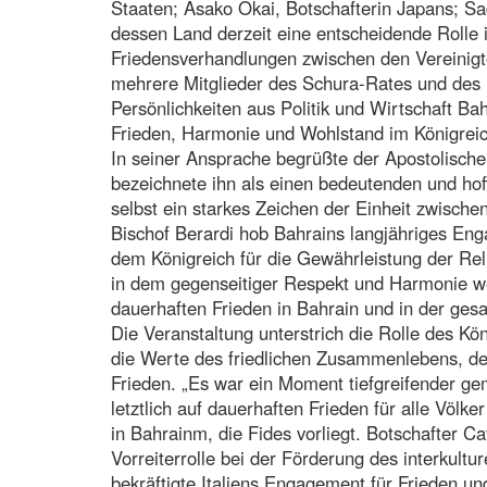
Staaten; Asako Okai, Botschafterin Japans; Sa
dessen Land derzeit eine entscheidende Rolle 
Friedensverhandlungen zwischen den Vereinigt
mehrere Mitglieder des Schura-Rates und des
Persönlichkeiten aus Politik und Wirtschaft Ba
Frieden, Harmonie und Wohlstand im Königreic
In seiner Ansprache begrüßte der Apostolische
bezeichnete ihn als einen bedeutenden und hoff
selbst ein starkes Zeichen der Einheit zwisch
Bischof Berardi hob Bahrains langjähriges Eng
dem Königreich für die Gewährleistung der Reli
in dem gegenseitiger Respekt und Harmonie we
dauerhaften Frieden in Bahrain und in der ges
Die Veranstaltung unterstrich die Rolle des Kö
die Werte des friedlichen Zusammenlebens, d
Frieden. „Es war ein Moment tiefgreifender g
letztlich auf dauerhaften Frieden für alle Völke
in Bahrainm, die Fides vorliegt. Botschafter C
Vorreiterrolle bei der Förderung des interkult
bekräftigte Italiens Engagement für Frieden u