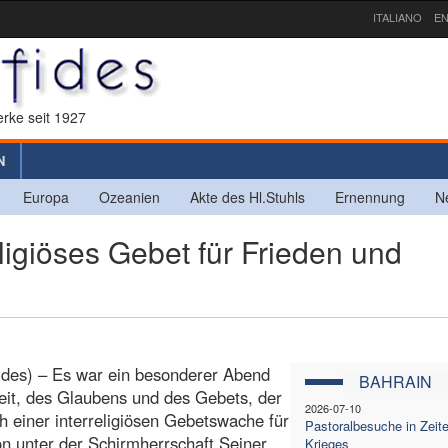
ITALIANO
EN
rke seit 1927
N
Europa
Ozeanien
Akte des Hl.Stuhls
Ernennung
N
igiöses Gebet für Frieden und
ides) – Es war ein besonderer Abend
BAHRAIN
eit, des Glaubens und des Gebets, der
2026-07-10
ch einer interreligiösen Gebetswache für
Pastoralbesuche in Zeit
on unter der Schirmherrschaft Seiner
Krieges