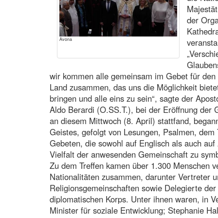
Majestät
der Orga
Kathedra
Avona
veransta
„Verschi
Glaubens
wir kommen alle gemeinsam im Gebet für den
Land zusammen, das uns die Möglichkeit biet
bringen und alle eins zu sein“, sagte der Apos
Aldo Berardi (O.SS.T.), bei der Eröffnung der 
an diesem Mittwoch (8. April) stattfand, began
Geistes, gefolgt von Lesungen, Psalmen, dem
Gebeten, die sowohl auf Englisch als auch au
Vielfalt der anwesenden Gemeinschaft zu symb
Zu dem Treffen kamen über 1.300 Menschen v
Nationalitäten zusammen, darunter Vertreter 
Religionsgemeinschaften sowie Delegierte der
diplomatischen Korps. Unter ihnen waren, in V
Minister für soziale Entwicklung; Stephanie Hal