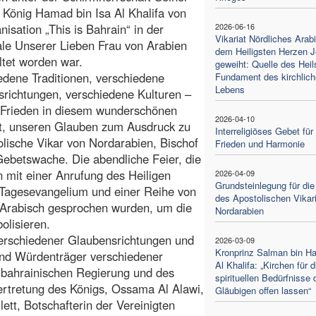
 König Hamad bin Isa Al Khalifa von
nisation „This is Bahrain“ in der
2026-06-16
Vikariat Nördliches Arab
le Unserer Lieben Frau von Arabien
dem Heiligsten Herzen 
ltet worden war.
geweiht: Quelle des Heil
edene Traditionen, verschiedene
Fundament des kirchlic
Lebens
richtungen, verschiedene Kulturen –
 Frieden in diesem wunderschönen
2026-04-10
et, unseren Glauben zum Ausdruck zu
Interreligiöses Gebet für
tolische Vikar von Nordarabien, Bischof
Frieden und Harmonie
Gebetswache. Die abendliche Feier, die
n mit einer Anrufung des Heiligen
2026-04-09
Grundsteinlegung für die
 Tagesevangelium und einer Reihe von
des Apostolischen Vikar
f Arabisch gesprochen wurden, um die
Nordarabien
olisieren.
erschiedener Glaubensrichtungen und
2026-03-09
Kronprinz Salman bin H
und Würdenträger verschiedener
Al Khalifa: „Kirchen für d
 bahrainischen Regierung und des
spirituellen Bedürfnisse 
ertretung des Königs, Ossama Al Alawi,
Gläubigen offen lassen“
lett, Botschafterin der Vereinigten