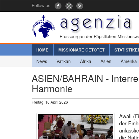
Follow us
Presseorgan der Päpstlichen Missionswe
HOME
MISSIONARE GETÖTET
STATISTIKE
News
Vatikan
Afrika
Asien
Amerika
ASIEN/BAHRAIN - Interrel
Harmonie
Freitag, 10 April 2026
Awali (F
der Einh
anlässli
die Nati