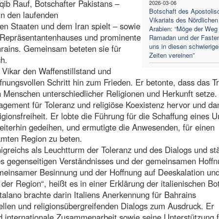
qib Rauf, Botschafter Pakistans –
2026-03-06
Botschaft des Apostolis
in den laufenden
Vikariats des Nördlichen
en Staaten und dem Iran spielt – sowie
Arabien: “Möge der Weg
 Repräsentantenhauses und prominente
Ramadan und der Fasten
uns in diesen schwierige
hrains. Gemeinsam beteten sie für
Zeiten vereinen”
h.
 Vikar den Waffenstillstand und
nungsvollen Schritt hin zum Frieden. Er betonte, dass das Tr
en Menschen unterschiedlicher Religionen und Herkunft setze.
agement für Toleranz und religiöse Koexistenz hervor und da
gionsfreiheit. Er lobte die Führung für die Schaffung eines U
iterhin gedeihen, und ermutigte die Anwesenden, für einen
amten Region zu beten.
nigreichs als Leuchtturm der Toleranz und des Dialogs und st
es gegenseitigen Verständnisses und der gemeinsamen Hoffn
emeinsamer Besinnung und der Hoffnung auf Deeskalation un
r der Region“, heißt es in einer Erklärung der italienischen Bo
atalano brachte darin Italiens Anerkennung für Bahrains
urellen und religionsübergreifenden Dialogs zum Ausdruck. Er
nd internationale Zusammenarbeit sowie seine Unterstützung 