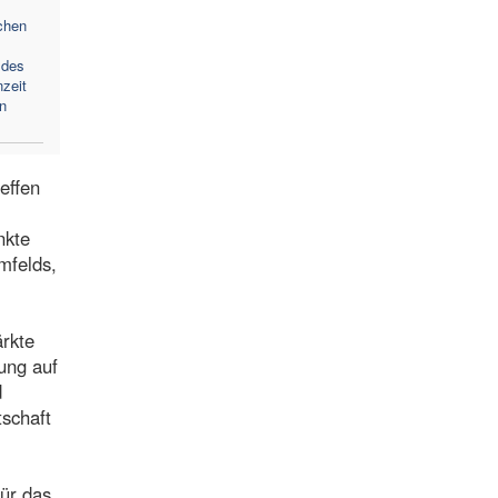
chen
 des
zeit
n
effen
nkte
mfelds,
ärkte
ung auf
d
tschaft
für das