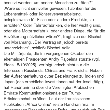
benutzt werden, um andere Menschen zu töten?‘“.
„Wäre es nicht sinnvoller gewesen, Fabriken für die
Lebensmittel- oder Konservenverarbeitung,
beispielsweise für Fisch oder andere Produkte, zu
errichten? Oder Fahrradfabriken, die hier wichtig sind,
oder eine Motorradfabrik, oder andere Dinge, die für die
Bevölkerung nützlicher wären?“, fragt sich der Bischof
von Moramang. „Der Vertrag ist jedoch bereits
unterzeichnet“, schließt Bischof Vella.
Die Militärjunta, die im vergangenen Oktober den
ehemaligen Präsidenten Andry Rajoelina stürzte (vgl.
Fides 15/10/2025), verfolgt jedoch nicht nur die
Interessen Russlands, Chinas und Frankreichs. Neben
der Aufrechterhaltung guter Beziehungen zu Indien und
Japan (das erhebliche Investitionen auf der Insel tätigt),
hat Randrianirina über die Vereinigten Arabischen
Emirate Kommunikationskanäle zur Trump-
Präsidentschaft eröffnet. Laut der französischen
Publikation „Africa Online“ reiste Randrianirina im
vergangenen Dezember nach Dubai, wo er sich mit Eric