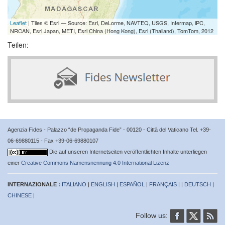
Leaflet
| Tiles © Esri — Source: Esri, DeLorme, NAVTEQ, USGS, Intermap, iPC,
NRCAN, Esri Japan, METI, Esri China (Hong Kong), Esri (Thailand), TomTom, 2012
Teilen:
Agenzia Fides - Palazzo “de Propaganda Fide” - 00120 - Città del Vaticano Tel. +39-
06-69880115 - Fax +39-06-69880107
Die auf unseren Internetseiten veröffentlichten Inhalte unterliegen
einer
Creative Commons Namensnennung 4.0 International Lizenz
INTERNAZIONALE :
ITALIANO
|
ENGLISH
|
ESPAÑOL
|
FRANÇAIS
| |
DEUTSCH
|
CHINESE
|
Follow us: