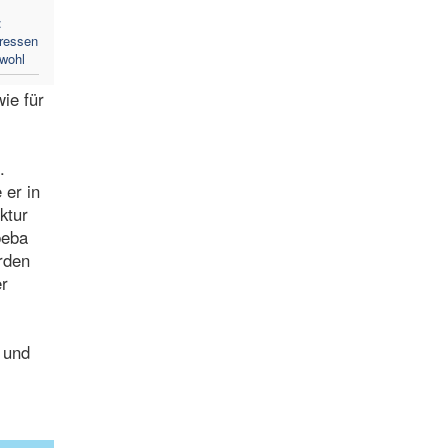
:
eressen
wohl
ie für
.
 er in
ktur
beba
rden
er
 und