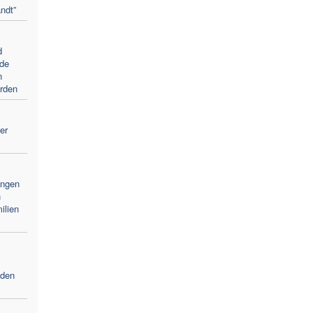
andt”
d
nde
n
rden
er
ingen
n
ilien
nden