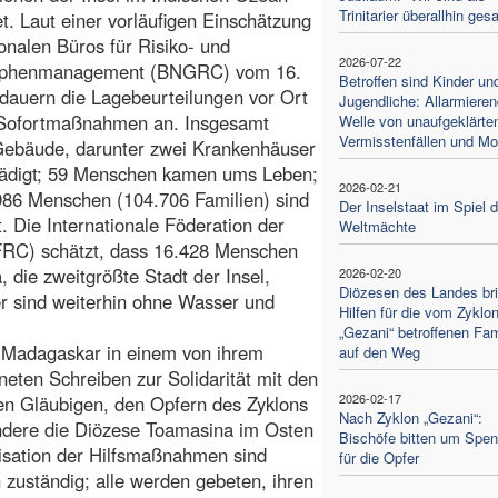
Trinitarier überallhin ges
t. Laut einer vorläufigen Einschätzung
onalen Büros für Risiko- und
2026-07-22
ophenmanagement (BNGRC) vom 16.
Betroffen sind Kinder un
dauern die Lagebeurteilungen vor Ort
Jugendliche: Allarmiere
 Sofortmaßnahmen an. Insgesamt
Welle von unaufgeklärte
Vermisstenfällen und Mo
Gebäude, darunter zwei Krankenhäuser
ädigt; 59 Menschen kamen ums Leben;
2026-02-21
.986 Menschen (104.706 Familien) sind
Der Inselstaat im Spiel d
. Die Internationale Föderation der
Weltmächte
FRC) schätzt, dass 16.428 Menschen
 die zweitgrößte Stadt der Insel,
2026-02-20
Diözesen des Landes br
r sind weiterhin ohne Wasser und
Hilfen für die vom Zyklo
„Gezani“ betroffenen Fam
n Madagaskar in einem von ihrem
auf den Weg
eten Schreiben zur Solidarität mit den
2026-02-17
hen Gläubigen, den Opfern des Zyklons
Nach Zyklon „Gezani“:
ondere die Diözese Toamasina im Osten
Bischöfe bitten um Spe
nisation der Hilfsmaßnahmen sind
für die Opfer
 zuständig; alle werden gebeten, ihren