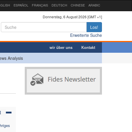
GLISH
ESPAÑOL
FRANÇAIS
DEUTSCH
CHINESE
ARABIC
Donnerstag, 6 August 2026 [GMT +1]
Los!
Erweiterte Suche
wir über uns
Kontakt
ews Analysis
R
ähriges