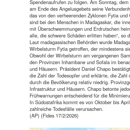
Spendenaufrufen zu folgen. Am Sonntag, dem 1
am Ende des Angelusgebets seine Verbundenh
das von den verheerenden Zyklonen Fytia und 
sind bei den Menschen in Madagaskar, die inne
mit Überschwemmungen und Erdrutschen heimges
alle, die schwere Schäden erlitten haben“, so d
Laut madagassischen Behörden wurde Madagas
Wirbelsturm Fytia getroffen, der mindestens s
Obwohl der Wirbelsturm am vergangenen Samstag
den Provinzen Inhambane und Sofala im benac
und Häusern. Präsident Daniel Chapo bestätig
die Zahl der Todesopfer und erklärte, die Zah
durch die Bevölkerung relativ niedrig. Provinz
Infrastruktur und Häusern. Chapo betonte jed
Frühwarnungen entscheidend für die Minimier
In Südostafrika kommt es von Oktober bis Apr
zahlreiche Todesfälle verursachen.
(AP) (Fides 17/2/2026)