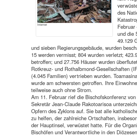
verwüste
des Nati
Katastr
Internet
Februar 
und die
49.129 
und sieben Regierungsgebäude, wurden besch
15 werden vermisst; 804 wurden verletzt; 423
betroffen; und 27.756 Häuser wurden überflutet
Rotkreuz- und Rothalbmond-Gesellschaften (I
(4.045 Familien) vertrieben wurden. Toamasina,
wurde am schwersten getroffen. Ihre Einwohne
teilweise auch ohne Strom.
Am 11. Februar rief die Bischofskonferenz vo
Sekretär Jean-Claude Rakotoarisoa unterzeichn
Opfern des Zyklons auf. Sie bat alle katholisc
zu helfen, der zahlreiche Ortschaften, insbes
der Hauptinsel, verwüstet hatte. Für die Orga
Bischöfen und Verantwortliche in den Diözesen