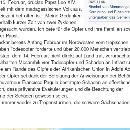
5. Februar, drückte Papst Leo XIV.
2025-11-06
Bischof von Moramanga
eit mit dem madagassischen Volk aus,
Korruption und Eigenint
Gezani betroffen ist: „Meine Gedanken
untergraben das Gemein
rhalb kurzer Zeit von zwei Zyklonen
ucht wurden. Ich bete für die Opfer und ihre Familien sow
er Papst.
kar bereits Anfang Februar im Nordwesten vom tropischen
ieben Todesopfer forderte und über 20.000 Menschen vertrieb
, dem 14. Februar, nicht direkt auf Land traf, verursachte
hbarten Mosambik vier Todesopfer und Schäden an Infrastru
te am Rande des Gipfels der Afrikanischen Union in Addis A
l der Opfer sei dank der Befolgung der Anweisungen der Behö
gouverneur Francisco Pagula bestätigte Schäden an öffentlich
och, dass präventive Evakuierungen und die Beachtung der
ung der Schäden gewesen seien.
il immer wieder zu Tropenstürmen, die schwere Sachschäden