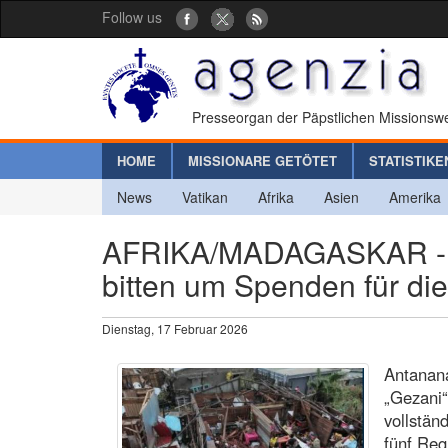
Follow us
Presseorgan der Päpstlichen Missionswe
HOME
MISSIONARE GETÖTET
STATISTIKE
News
Vatikan
Afrika
Asien
Amerika
AFRIKA/MADAGASKAR - Na
bitten um Spenden für die
Dienstag, 17 Februar 2026
Antanana
„Gezani“
vollständ
fünf Reg