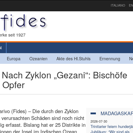
ITALIANO
EN
rke seit 1927
N
Europa
Ozeanien
Akte des Hl.Stuhls
Ernennung
N
ch Zyklon „Gezani“: Bischöfe
 Opfer
rivo (Fides) – Die durch den Zyklon
MADAGASKA
 verursachten Schäden sind noch nicht
2026-07-30
ig erfasst. Bislang hat er 25 Distrikte in
Trinitarier feiern hunderj
ionen der Insel im Indischen Ozean
Jubiläum: “Wir sind als