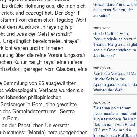
Gewalt durch” und wächs
. Es drückt Hoffnung aus, die man sich
ein kleiner Samen, der
, erlebt und bezeugt hat. Der Begriff
aufkeimt“
 stammt von einem alten Tagalog-Wort
auf dem Ausdruck „hiraya ng isip“
2026-07-02
ht und „was der Geist erschafft“
Guido Carli” in Rom:
Podiumsdiskussion zum
. Ursprünglich bezeichnete „hiraya“
Thema “Religion und glo
irklicht waren und im Inneren
soziale Gerechtigkeit im
eutung über die reine Vorstellungskraft
Jahrhundert”
schen Kultur hat „Hiraya“ eine tiefere
tsvision, getragen vom Glauben, eine
2026-06-24
Kardinäle Vesco und Ma
"In der Schule der
ine Sammlung von 25 ausgewählten
Apostelgeschichte, in d
es widerspiegeln. Verfasst wurden sie
Wüsten der Welt"
ien lebenden philippinischen
2026-06-23
 Seelsorger in Rom, eine geweihte
Zwischen politischem
ans des Gemeindezentrums „Sentro
„Neomessianismus“ und
e in Rom.
augustinischem Realism
an der Päpstlichen Universität
Das Lehramt von Papst 
XIV. mit Blick auf die
ublications“ (Manila) herausgegebenen
internationale Politik und