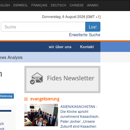
GLISH
ESPAÑOL
FRANÇAIS
DEUTSCH
CHINESE
ARABIC
Donnerstag, 6 August 2026 [GMT +1]
Los!
Erweiterte Suche
wir über uns
Kontakt
ews Analysis
n
lisierung
evangelisierung
ASIEN/KASACHSTAN -
Die Kirche spricht
zunehmend Kasachisch.
Pater Jocher: „Unsere
ich
Zukunft sind Kasachen
mit