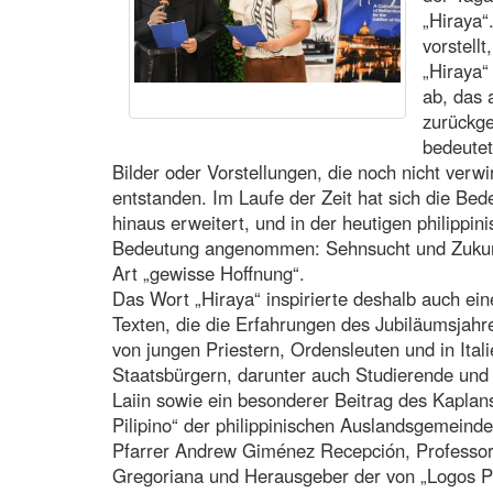
„Hiraya“
vorstellt
„Hiraya“
ab, das 
zurückge
bedeutet
Bilder oder Vorstellungen, die noch nicht verw
entstanden. Im Laufe der Zeit hat sich die Bed
hinaus erweitert, und in der heutigen philippini
Bedeutung angenommen: Sehnsucht und Zukunf
Art „gewisse Hoffnung“.
Das Wort „Hiraya“ inspirierte deshalb auch e
Texten, die die Erfahrungen des Jubiläumsjahr
von jungen Priestern, Ordensleuten und in Ital
Staatsbürgern, darunter auch Studierende und
Laiin sowie ein besonderer Beitrag des Kapl
Pilipino“ der philippinischen Auslandsgemeind
Pfarrer Andrew Giménez Recepción, Professor 
Gregoriana und Herausgeber der von „Logos P