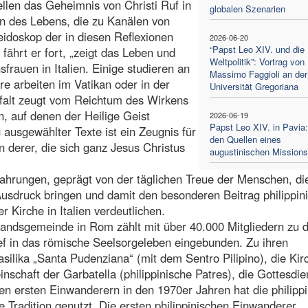
hellen das Geheimnis von Christi Ruf in
globalen Szenarien
n des Lebens, die zu Kanälen von
idoskop der in diesen Reflexionen
2026-06-20
“Papst Leo XIV. und die
ährt er fort, „zeigt das Leben und
Weltpolitik”: Vortrag von
rauen in Italien. Einige studieren an
Massimo Faggioli an der
re arbeiten im Vatikan oder in der
Universität Gregoriana
falt zeugt vom Reichtum des Wirkens
n, auf denen der Heilige Geist
2026-06-19
Papst Leo XIV. in Pavia
usgewählter Texte ist ein Zeugnis für
den Quellen eines
n derer, die sich ganz Jesus Christus
augustinischen Missionss
fahrungen, geprägt von der täglichen Treue der Menschen, di
usdruck bringen und damit den besonderen Beitrag philippin
 Kirche in Italien verdeutlichen.
slandsgemeinde in Rom zählt mit über 40.000 Mitgliedern zu 
ief in das römische Seelsorgeleben eingebunden. Zu ihren
silika „Santa Pudenziana“ (mit dem Sentro Pilipino), die Kir
schaft der Garbatella (philippinische Patres), die Gottesdie
 den ersten Einwanderern in den 1970er Jahren hat die philipp
e Tradition genutzt. Die ersten philippinischen Einwanderer