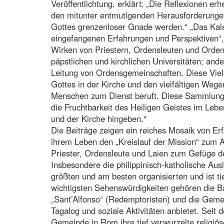
Veröffentlichtung, erklärt: „Die Reflexionen er
den mitunter entmutigenden Herausforderunge
Gottes grenzenloser Gnade werden.“ „Das Kale
eingefangenen Erfahrungen und Perspektiven“, f
Wirken von Priestern, Ordensleuten und Ordensf
päpstlichen und kirchlichen Universitäten; ande
Leitung von Ordensgemeinschaften. Diese Viel
Gottes in der Kirche und den vielfältigen Wege
Menschen zum Dienst beruft. Diese Sammlung a
die Fruchtbarkeit des Heiligen Geistes im Lebe
und der Kirche hingeben.“
Die Beiträge zeigen ein reiches Mosaik von Er
ihrem Leben den „Kreislauf der Mission“ zum A
Priester, Ordensleute und Laien zum Gefüge der
Insbesondere die philippinisch-katholische Au
größten und am besten organisierten und ist t
wichtigsten Sehenswürdigkeiten gehören die Ba
„Sant’Alfonso“ (Redemptoristen) und die Gemein
Tagalog und soziale Aktivitäten anbietet. Seit
Gemeinde in Rom ihre tief verwurzelte religiös