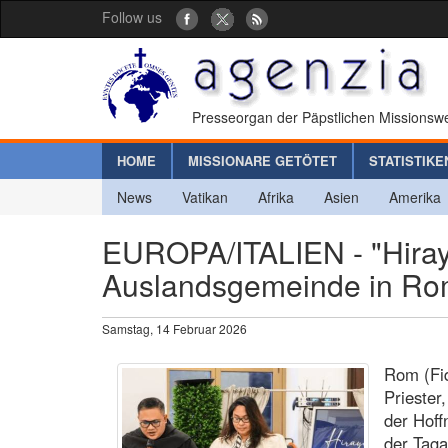
Follow us
Presseorgan der Päpstlichen Missionswe
HOME
MISSIONARE GETÖTET
STATISTIKE
News
Vatikan
Afrika
Asien
Amerika
EUROPA/ITALIEN - "Hiraya"
Auslandsgemeinde in Rom
Samstag, 14 Februar 2026
Rom (Fid
Priester
der Hoff
der Tag