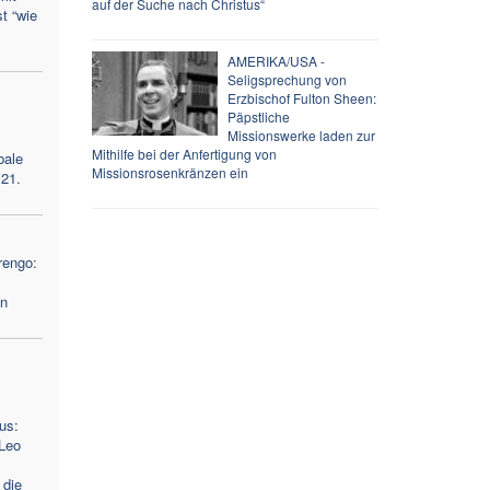
auf der Suche nach Christus“
t “wie
AMERIKA/USA -
Seligsprechung von
Erzbischof Fulton Sheen:
Päpstliche
Missionswerke laden zur
Mithilfe bei der Anfertigung von
bale
Missionsrosenkränzen ein
 21.
rengo:
en
us:
Leo
 die