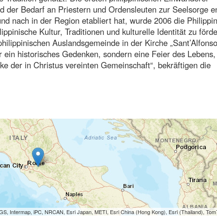
und der Bedarf an Priestern und Ordensleuten zur Seelsorge e
nd nach in der Region etabliert hat, wurde 2006 die Philippi
pinische Kultur, Traditionen und kulturelle Identität zu förd
hilippinischen Auslandsgemeinde in der Kirche „Sant’Alfonso
ur ein historisches Gedenken, sondern eine Feier des Lebens,
e der in Christus vereinten Gemeinschaft“, bekräftigen die
S, Intermap, iPC, NRCAN, Esri Japan, METI, Esri China (Hong Kong), Esri (Thailand), To