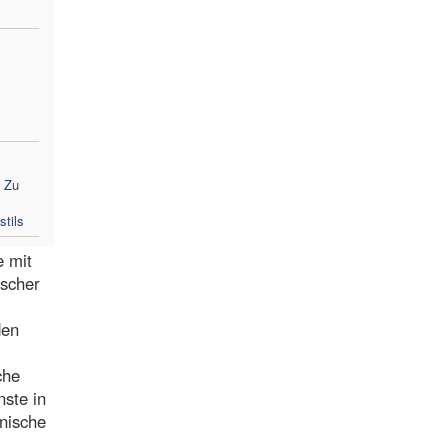
: Zu
tils
e mit
ischer
den
che
nste in
inische