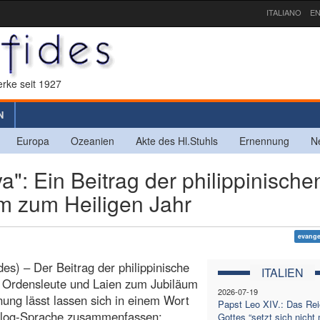
ITALIANO
EN
rke seit 1927
N
Europa
Ozeanien
Akte des Hl.Stuhls
Ernennung
N
: Ein Beitrag der philippinische
 zum Heiligen Jahr
evange
es) – Der Beitrag der philippinische
ITALIEN
, Ordensleute und Laien zum Jubiläum
2026-07-19
nung lässt lassen sich in einem Wort
Papst Leo XIV.: Das Re
alog-Sprache zusammenfassen:
Gottes “setzt sich nicht 