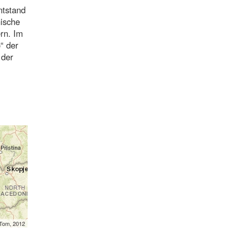
ntstand
nische
ern. Im
“ der
 der
mTom, 2012