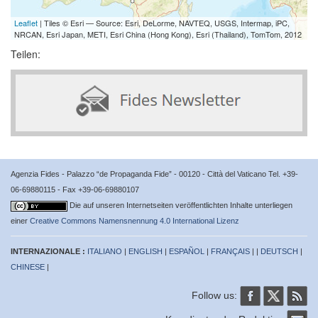
Leaflet
| Tiles © Esri — Source: Esri, DeLorme, NAVTEQ, USGS, Intermap, iPC,
NRCAN, Esri Japan, METI, Esri China (Hong Kong), Esri (Thailand), TomTom, 2012
Teilen:
Agenzia Fides - Palazzo “de Propaganda Fide” - 00120 - Città del Vaticano Tel. +39-
06-69880115 - Fax +39-06-69880107
Die auf unseren Internetseiten veröffentlichten Inhalte unterliegen
einer
Creative Commons Namensnennung 4.0 International Lizenz
INTERNAZIONALE :
ITALIANO
|
ENGLISH
|
ESPAÑOL
|
FRANÇAIS
| |
DEUTSCH
|
CHINESE
|
Follow us: