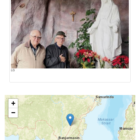
LG
+
−