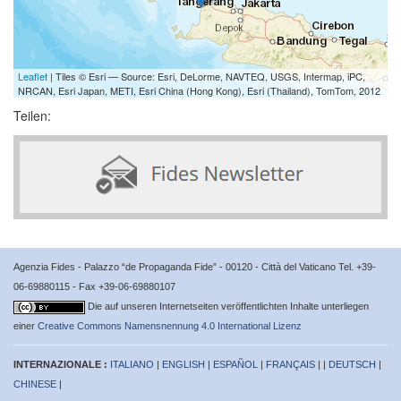
Leaflet
| Tiles © Esri — Source: Esri, DeLorme, NAVTEQ, USGS, Intermap, iPC,
NRCAN, Esri Japan, METI, Esri China (Hong Kong), Esri (Thailand), TomTom, 2012
Teilen:
Agenzia Fides - Palazzo “de Propaganda Fide” - 00120 - Città del Vaticano Tel. +39-
06-69880115 - Fax +39-06-69880107
Die auf unseren Internetseiten veröffentlichten Inhalte unterliegen
einer
Creative Commons Namensnennung 4.0 International Lizenz
INTERNAZIONALE :
ITALIANO
|
ENGLISH
|
ESPAÑOL
|
FRANÇAIS
| |
DEUTSCH
|
CHINESE
|