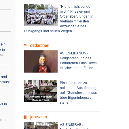
“Hier bin ich, sende
mich”: Priester- und
Ordensberufungen in
Vietnam mit ersten
Anzeichen eines
Rückgangs und neuen Wegen
ein
ostkirchen
 in
ASIEN/LIBANON -
er
Seligsprechung des
Patriarchen Elias Hoyek
in schwierigen Zeiten
Land
nismus“
Bischöfe rufen zu
nationaler Aussöhnung
auf: “Gemeinwohl muss
über Eigeninteressen
stehen“
53 in
jerusalem
ame
ASIEN/ISRAEL -