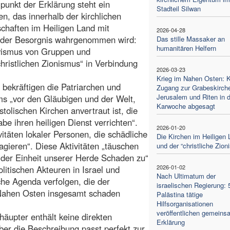
lpunkt der Erklärung steht ein
Stadteil Silwan
, das innerhalb der kirchlichen
haften im Heiligen Land mit
2026-04-28
der Besorgnis wahrgenommen wird:
Das stille Massaker an
humanitären Helfern
ivismus von Gruppen und
hristlichen Zionismus“ in Verbindung
2026-03-23
Krieg im Nahen Osten: K
bekräftigen die Patriarchen und
Zugang zur Grabeskirche
Jerusalem und Riten in d
ms „vor den Gläubigen und der Welt,
Karwoche abgesagt
tolischen Kirchen anvertraut ist, die
be ihren heiligen Dienst verrichten“.
2026-01-20
vitäten lokaler Personen, die schädliche
Die Kirchen im Heiligen 
agieren“. Diese Aktivitäten „täuschen
und der “christliche Zio
en der Einheit unserer Herde Schaden zu“
2026-01-02
litischen Akteuren in Israel und
Nach Ultimatum der
sche Agenda verfolgen, die der
israelischen Regierung: 
 Nahen Osten insgesamt schaden
Palästina tätige
Hilfsorganisationen
veröffentlichen gemeins
äupter enthält keine direkten
Erklärung
er die Beschreibung passt perfekt zur