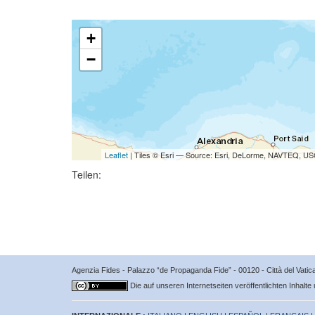
+
−
Leaflet
| Tiles © Esri — Source: Esri, DeLorme, NAVTEQ, USG
Teilen:
Agenzia Fides - Palazzo “de Propaganda Fide” - 00120 - Città del Vat
Die auf unseren Internetseiten veröffentlichten Inhalte