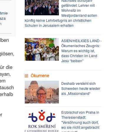
Nächstes Schuljahr
gefährdet: Lehrer mit
Wohnsitz im
kämie
Westjordanland sollen
aza
künftig keine Lehrbefugnis an christlichen
m
Schulen in Jerusalem erhalten
lben
ASIEN/HEILIGES LAND -
Ökumenisches Zeugnis:
Warum es wichtig ist,
giösen,
dass Christen im Land
Jesu “beiben”
für die
layan,
Ökumene
dem
Deshalb versteht sich
tausch
Schweden heute wieder
erhalb
als „Missionsland“
Erzbischof von Praha in
er
Theresienstadt:
"Versöhnung auch dort,
wo sie nicht angebracht