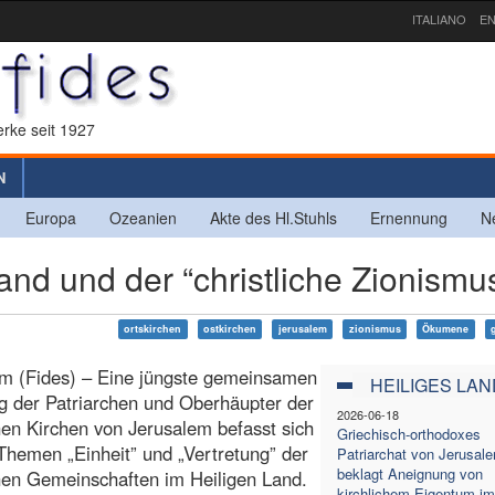
ITALIANO
EN
rke seit 1927
N
Europa
Ozeanien
Akte des Hl.Stuhls
Ernennung
N
and und der “christliche Zionismu
ortskirchen
ostkirchen
jerusalem
zionismus
Ökumene
em (Fides) – Eine jüngste gemeinsamen
HEILIGES LAN
g der Patriarchen und Oberhäupter der
2026-06-18
chen Kirchen von Jerusalem befasst sich
Griechisch-orthodoxes
Themen „Einheit” und „Vertretung” der
Patriarchat von Jerusal
beklagt Aneignung von
chen Gemeinschaften im Heiligen Land.
kirchlichem Eigentum im