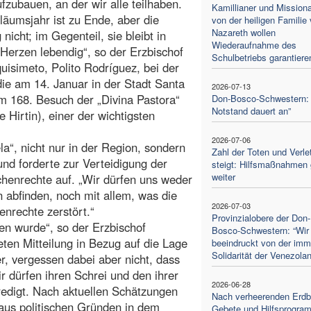
fzubauen, an der wir alle teilhaben.
Kamillianer und Mission
läumsjahr ist zu Ende, aber die
von der heiligen Familie
Nazareth wollen
nicht; im Gegenteil, sie bleibt in
Wiederaufnahme des
Herzen lebendig“, so der Erzbischof
Schulbetriebs garantiere
uisimeto, Polito Rodríguez, bei der
ie am 14. Januar in der Stadt Santa
2026-07-13
 168. Besuch der „Divina Pastora“
Don-Bosco-Schwestern: 
Notstand dauert an”
e Hirtin), einer der wichtigsten
2026-07-06
la“, nicht nur in der Region, sondern
Zahl der Toten und Verle
und forderte zur Verteidigung der
steigt: Hilfsmaßnahmen
weiter
enrechte auf. „Wir dürfen uns weder
 abfinden, noch mit allem, was die
2026-07-03
nrechte zerstört.“
Provinzialobere der Don-
en wurde“, so der Erzbischof
Bosco-Schwestern: “Wir 
eten Mitteilung in Bezug auf die Lage
beeindruckt von der im
Solidarität der Venezolan
er, vergessen dabei aber nicht, dass
r dürfen ihren Schrei und den ihrer
2026-06-28
Predigt. Nach aktuellen Schätzungen
Nach verheerenden Erdb
aus politischen Gründen in dem
Gebete und Hilfsprogra