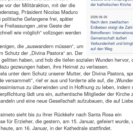
 vor der Militäraktion, mit der die
der katholischen Kirche
iedenstag, Präsident Nicolas Maduro
2026-06-26
 politische Gefangene frei, später
Nach dem zweifachen
ie Freilassungen „eine Geste der
Erdbeben steigt die Zahl
schnell wie möglich“ vollzogen werden
Betroffenen: Internationa
Gemeinschaft äußert
Verbundenheit und bringt
jenigen, die „auswandern müssen“, um
auf den Weg
m Schutz der „Divina Pastora“ an. Der
gelitten haben, und hob die tiefen sozialen Wunden hervor, 
 dazu gezwungen haben, ihre Heimat zu verlassen.
uela unter dem Schutz unserer Mutter, der Divina Pastora, sp
de versammelt”, rief er aus und forderte alle auf, die „Wunde
 Pessimismus zu überwinden und in Hoffnung zu leben, indem 
erpflichtung lädt uns ein, authentische Mitglieder der Kirche 
handeln und eine neue Gesellschaft aufzubauen, die auf Lieb
isimeto sieht bis zu ihrer Rückkehr nach Santa Rosa ein
e für Erzieher, die gestern, am 15. Januar, gefeiert wurde, 
heute, am 16. Januar, in der Kathedrale stattfindet.