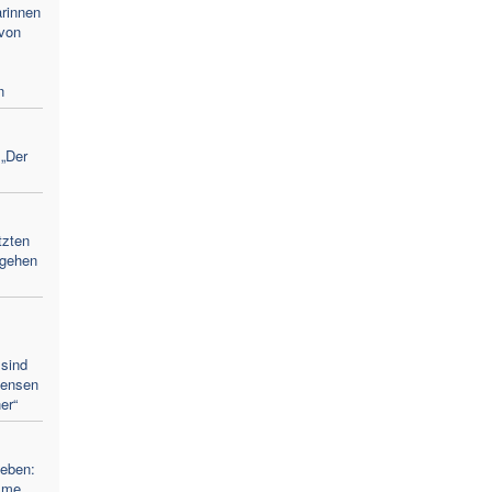
arinnen
 von
n
„Der
tzten
 gehen
sind
mensen
er“
eben:
mme