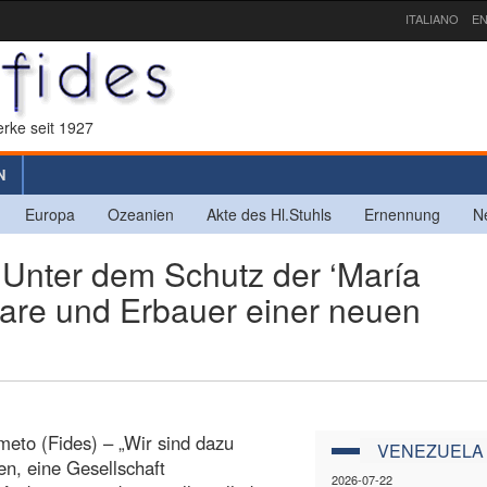
ITALIANO
EN
rke seit 1927
N
Europa
Ozeanien
Akte des Hl.Stuhls
Ernennung
N
ter dem Schutz der ‘María
nare und Erbauer einer neuen
meto (Fides) – „Wir sind dazu
VENEZUELA
en, eine Gesellschaft
2026-07-22