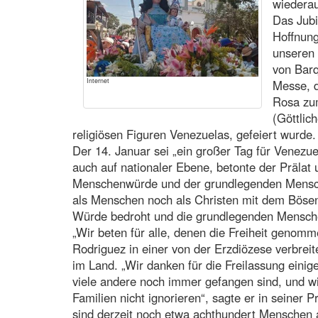
wiederau
Das Jubi
Hoffnung 
unseren 
von Barq
Internet
Messe, d
Rosa zum
(Göttlich
religiösen Figuren Venezuelas, gefeiert wurde.
Der 14. Januar sei „ein großer Tag für Venezue
auch auf nationaler Ebene, betonte der Prälat 
Menschenwürde und der grundlegenden Mensch
als Menschen noch als Christen mit dem Bösen
Würde bedroht und die grundlegenden Mensche
„Wir beten für alle, denen die Freiheit genomm
Rodriguez in einer von der Erzdiözese verbreit
im Land. „Wir danken für die Freilassung einig
viele andere noch immer gefangen sind, und wi
Familien nicht ignorieren“, sagte er in seiner 
sind derzeit noch etwa achthundert Menschen 