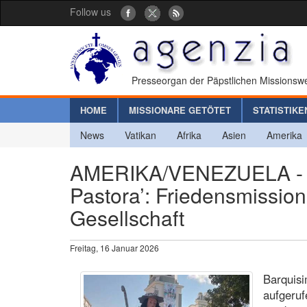
Follow us
Presseorgan der Päpstlichen Missionswe
HOME
MISSIONARE GETÖTET
STATISTIKE
News
Vatikan
Afrika
Asien
Amerika
AMERIKA/VENEZUELA - Un
Pastora’: Friedensmissio
Gesellschaft
Freitag, 16 Januar 2026
Barquisi
aufgeruf