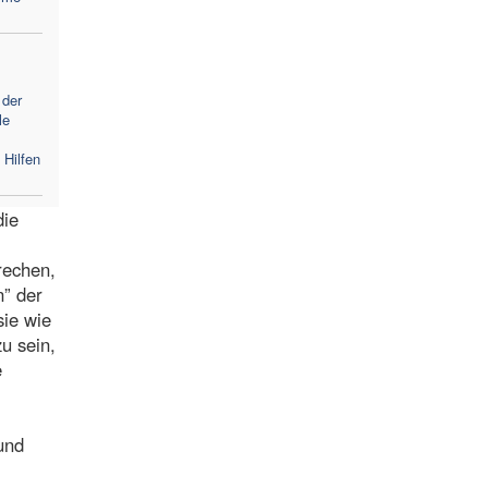
 der
le
 Hilfen
die
rechen,
n” der
sie wie
zu sein,
e
und