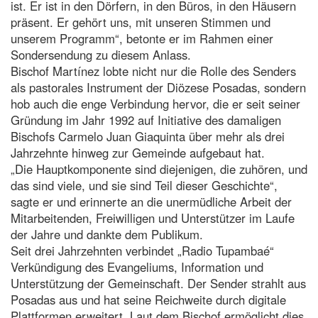
ist. Er ist in den Dörfern, in den Büros, in den Häusern
präsent. Er gehört uns, mit unseren Stimmen und
unserem Programm“, betonte er im Rahmen einer
Sondersendung zu diesem Anlass.
Bischof Martínez lobte nicht nur die Rolle des Senders
als pastorales Instrument der Diözese Posadas, sondern
hob auch die enge Verbindung hervor, die er seit seiner
Gründung im Jahr 1992 auf Initiative des damaligen
Bischofs Carmelo Juan Giaquinta über mehr als drei
Jahrzehnte hinweg zur Gemeinde aufgebaut hat.
„Die Hauptkomponente sind diejenigen, die zuhören, und
das sind viele, und sie sind Teil dieser Geschichte“,
sagte er und erinnerte an die unermüdliche Arbeit der
Mitarbeitenden, Freiwilligen und Unterstützer im Laufe
der Jahre und dankte dem Publikum.
Seit drei Jahrzehnten verbindet „Radio Tupambaé“
Verkündigung des Evangeliums, Information und
Unterstützung der Gemeinschaft. Der Sender strahlt aus
Posadas aus und hat seine Reichweite durch digitale
Plattformen erweitert. Laut dem Bischof ermöglicht dies,