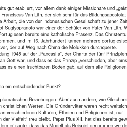
its gut etabliert, vor allem dank einiger Missionare und „geist
Franciscus Van Lith, der sich sehr für das Bildungsapostolat
e Arbeit, die von der indonesischen Gesellschaft zu jener Zei
of Sugiyopranoto war einer der Schüler von Pater Van Lith. W
 Portugiesen bereits eine katholische Präsenz. Das Christent
ekommen, und im 16. Jahrhundert kamen mehrere portugiesis
aver, der auf Weg nach China die Molukken durchquerte.
ung 1945 auf der „Pancasila“, der Charta der fünf Prinzipien
n Gott war, und dass es das Prinzip „verschieden, aber eins
ass es einen fruchtbaren Boden gab, auf dem alle Religionen
also ein entscheidender Punkt?
iplomatischen Beziehungen. Aber auch andere, wie Gleichhei
n christlichen Werten. Die Gründerväter waren recht weitsicht
 an verschiedenen Kulturen, Ethnien und Religionen ist, nur
er Vielfalt“ treu bleibt. Papst Pius XII. hat dies bereits gew
indem er sagte, dass das Modell als Beispiel genommen werd