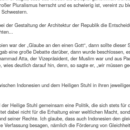
roßer Pluralismus herrscht und es schwierig ist, vereint zu bl
d Schwestern.
ei der Gestaltung der Architektur der Republik die Entschei
hten...
ien war der „Glaube an den einen Gott“, dann sollte dieser 
 gab eine große Debatte darüber, dann wurde beschlossen, es
hammad Atta, der Vizepräsident, der Muslim war und aus Pa
, wies deutlich darauf hin, denn, so sagte er, „wir müssen ge
schen Indonesien und dem Heiligen Stuhl in ihren jeweilige
der Heilige Stuhl gemeinsam eine Politik, die sich stets für 
itet dabei nicht für die Erhaltung einer weltlichen Macht, sond
nd seiner Rechte. Ich glaube, dass auch Indonesien den gle
ere Verfassung besagen, nämlich die Förderung von Gleichheit