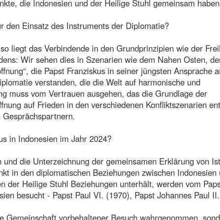
unkte, die Indonesien und der Heilige Stuhl gemeinsam haben
r den Einsatz des Instruments der Diplomatie?
o liegt das Verbindende in den Grundprinzipien wie der Frei
dens: Wir sehen dies in Szenarien wie dem Nahen Osten, de
fnung“, die Papst Franziskus in seiner jüngsten Ansprache a
iplomatie verstanden, die die Welt auf harmonische und
ung muss vom Vertrauen ausgehen, das die Grundlage der
fnung auf Frieden in den verschiedenen Konfliktszenarien ent
n Gesprächspartnern.
us in Indonesien im Jahr 2024?
n und die Unterzeichnung der gemeinsamen Erklärung von Ist
t in den diplomatischen Beziehungen zwischen Indonesien
nen der Heilige Stuhl Beziehungen unterhält, werden vom Paps
ien besucht - Papst Paul VI. (1970), Papst Johannes Paul II.
ische Gemeinschaft vorbehaltener Besuch wahrgenommen, sond