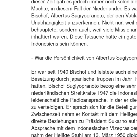
dieser Zeit gab es jedoch immer noch kolonial
Mächte, in diesem Fall der Niederländer. Es w
Bischof, Albertus Sugiyopranoto, der den Vatik
Unabhängigkeit anzuerkennen. Nicht nur, weil 
behauptete, sondern auch, weil viele Mission
inhaftiert waren. Diese Tatsache hätte ein gut
Indonesiens sein können.
- War die Persönlichkeit von Albertus Sugiyop
Er war seit 1940 Bischof und leistete auch ein
Besetzung durch japanische Truppen im Jahr 19
hatten. Bischof Sugiyopranoto bezog eine sehr 
niederländischen Streitkräfte 1947 die Indonesie
leidenschaftliche Radioansprache, in der er die
zu verteidigen. Er sprach sich für die Beteili
Zwischenzeit nahm er Kontakt mit dem Heilige
direkte Beziehungen zu Präsident Sukarno aufn
Absprache mit dem indonesischen Vizepräside
nahm der Heilige Stuhl am 13. März 1950 dipl