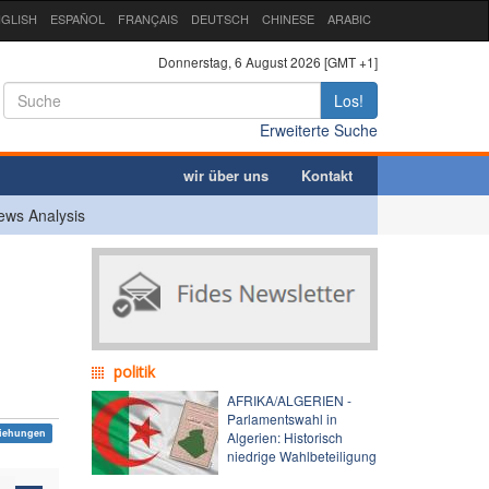
GLISH
ESPAÑOL
FRANÇAIS
DEUTSCH
CHINESE
ARABIC
Donnerstag, 6 August 2026 [GMT +1]
Los!
Erweiterte Suche
wir über uns
Kontakt
ews Analysis
politik
AFRIKA/ALGERIEN -
Parlamentswahl in
ziehungen
Algerien: Historisch
niedrige Wahlbeteiligung