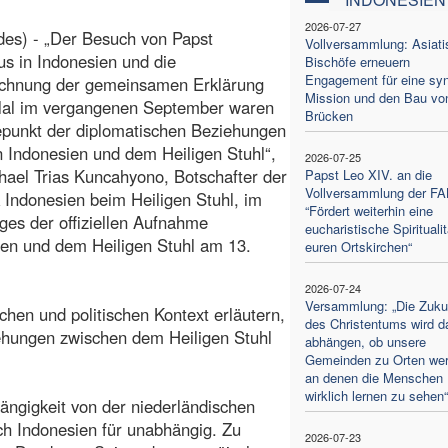
2026-07-27
es) - „Der Besuch von Papst
Vollversammlung: Asiati
us in Indonesien und die
Bischöfe erneuern
Engagement für eine sy
ichnung der gemeinsamen Erklärung
Mission und den Bau vo
qlal im vergangenen September waren
Brücken
epunkt der diplomatischen Beziehungen
 Indonesien und dem Heiligen Stuhl“,
2026-07-25
hael Trias Kuncahyono, Botschafter der
Papst Leo XIV. an die
Vollversammlung der F
 Indonesien beim Heiligen Stuhl, im
“Fördert weiterhin eine
ages der offiziellen Aufnahme
eucharistische Spiritualit
en und dem Heiligen Stuhl am 13.
euren Ortskirchen“
2026-07-24
Versammlung: „Die Zuku
chen und politischen Kontext erläutern,
des Christentums wird d
ehungen zwischen dem Heiligen Stuhl
abhängen, ob unsere
Gemeinden zu Orten wer
an denen die Menschen
wirklich lernen zu sehen“
ängigkeit von der niederländischen
ch Indonesien für unabhängig. Zu
2026-07-23