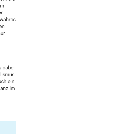
em
er
 wahres
en
nur
s dabei
alismus
uch ein
ganz im