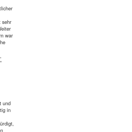
licher
t sehr
eiter
um war
che
,
“
t und
ig in
ürdigt,
en