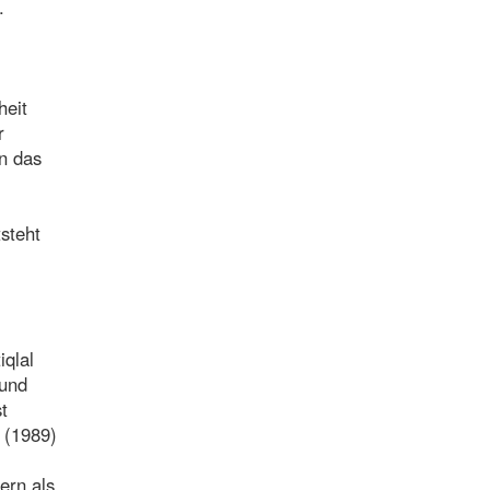
.
heit
r
n das
steht
iqlal
 und
t
 (1989)
ern als