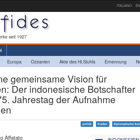
ITALIANO
EN
rke seit 1927
N
Europa
Ozeanien
Akte des Hl.Stuhls
Ernennung
N
e gemeinsame Vision für
en: Der indonesische Botschafter
75. Jahrestag der Aufnahme
gen
politik
frieden
diplomatische be
o Affatato
INDONESIEN