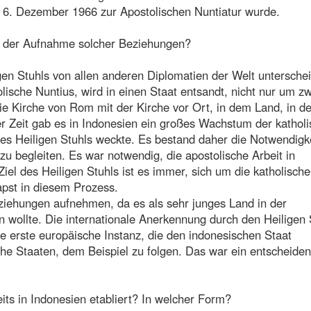
am 6. Dezember 1966 zur Apostolischen Nuntiatur wurde.
it der Aufnahme solcher Beziehungen?
gen Stuhls von allen anderen Diplomatien der Welt unterschei
lische Nuntius, wird in einen Staat entsandt, nicht nur um z
ie Kirche von Rom mit der Kirche vor Ort, in dem Land, in d
ser Zeit gab es in Indonesien ein großes Wachstum der kathol
s Heiligen Stuhls weckte. Es bestand daher die Notwendigke
zu begleiten. Es war notwendig, die apostolische Arbeit in
iel des Heiligen Stuhls ist es immer, sich um die katholische
apst in diesem Prozess.
eziehungen aufnehmen, da es als sehr junges Land in der
 wollte. Die internationale Anerkennung durch den Heiligen 
e erste europäische Instanz, die den indonesischen Staat
he Staaten, dem Beispiel zu folgen. Das war ein entscheide
eits in Indonesien etabliert? In welcher Form?