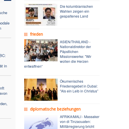
Die kolumbianischen
Wahlen zeigen ein
sche
gespaltenes Land
nodale
n
frieden
ASIEN/THAILAND -
Nationaldirektor der
Päpstlichen
ABC:
Missionswerke: "Wir
wollen die Herzen
ät in
entwaffnen“
Ökumenisches
Friedensgebet in Dubai:
nft
"Als ein Leib in Christus”
avon
den,
diplomatische beziehungen
AFRIKA/MALI - Massaker
von di Tinzaouaten:
Militärregierung bricht