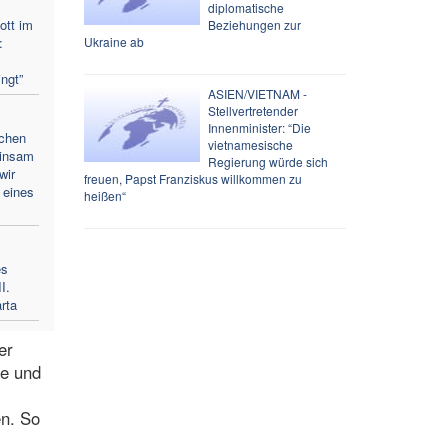
diplomatische
ott im
Beziehungen zur
:
Ukraine ab
ingt”
ASIEN/VIETNAM -
Stellvertretender
Innenminister: “Die
rchen
vietnamesische
einsam
Regierung würde sich
wir
freuen, Papst Franziskus willkommen zu
 eines
heißen“
es
I.
rta
er
te und
n. So