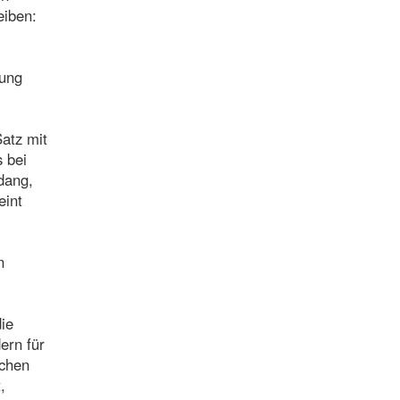
eiben:
dung
Satz mit
 bei
dang,
eint
n
die
ern für
ichen
,