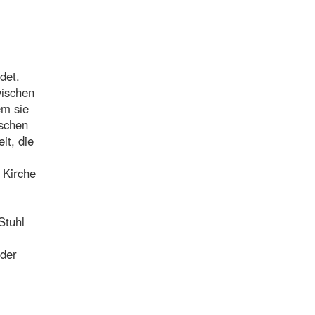
det.
wischen
em sie
ischen
it, die
 Kirche
Stuhl
nder