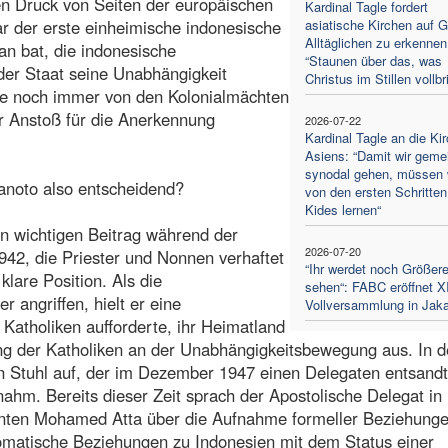
en Druck von Seiten der europäischen
Kardinal Tagle fordert
ar der erste einheimische indonesische
asiatische Kirchen auf G
Alltäglichen zu erkennen
an bat, die indonesische
“Staunen über das, was
der Staat seine Unabhängigkeit
Christus im Stillen vollbr
are noch immer von den Kolonialmächten
er Anstoß für die Anerkennung
2026-07-22
Kardinal Tagle an die Ki
Asiens: “Damit wir gem
synodal gehen, müssen 
ranoto also entscheidend?
von den ersten Schritten
Kides lernen“
en wichtigen Beitrag während der
2026-07-20
42, die Priester und Nonnen verhaftet
“Ihr werdet noch Größer
klare Position. Als die
sehen“: FABC eröffnet XI
r angriffen, hielt er eine
Vollversammlung in Jaka
 Katholiken aufforderte, ihr Heimatland
gung der Katholiken an der Unabhängigkeitsbewegung aus. In d
n Stuhl auf, der im Dezember 1947 einen Delegaten entsand
ahm. Bereits dieser Zeit sprach der Apostolische Delegat in
nten Mohamed Atta über die Aufnahme formeller Beziehunge
omatische Beziehungen zu Indonesien mit dem Status einer