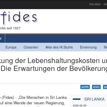
ITALIANO
EN
rke seit 1927
N
Europa
Ozeanien
Akte des Hl.Stuhls
Ernennung
N
ung der Lebenshaltungskosten u
 Die Erwartungen der Bevölkerun
politik
armut
ge
(Fides) - „Die Menschen in Sri Lanka
SRI LANKA
auf eine Wende der neuen Regierung,
2026-06-29