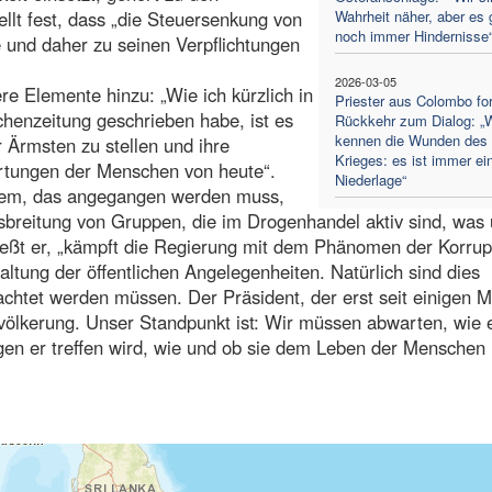
lt fest, dass „die Steuersenkung von
Wahrheit näher, aber es 
noch immer Hindernisse
und daher zu seinen Verpflichtungen
2026-03-05
e Elemente hinzu: „Wie ich kürzlich in
Priester aus Colombo for
chenzeitung geschrieben habe, ist es
Rückkehr zum Dialog: „W
kennen die Wunden des
r Ärmsten zu stellen und ihre
Krieges: es ist immer ei
wartungen der Menschen von heute“.
Niederlage“
oblem, das angegangen werden muss,
sbreitung von Gruppen, die im Drogenhandel aktiv sind, was
ließt er, „kämpft die Regierung mit dem Phänomen der Korrup
altung der öffentlichen Angelegenheiten. Natürlich sind dies
rachtet werden müssen. Der Präsident, der erst seit einigen 
völkerung. Unser Standpunkt ist: Wir müssen abwarten, wie e
gen er treffen wird, wie und ob sie dem Leben der Menschen