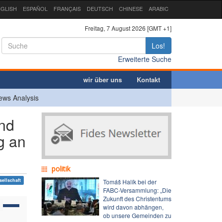
GLISH
ESPAÑOL
FRANÇAIS
DEUTSCH
CHINESE
ARABIC
Freitag, 7 August 2026 [GMT +1]
Los!
Erweiterte Suche
wir über uns
Kontakt
ews Analysis
nd
g an
politik
sellschaft
Tomáš Halík bei der
FABC-Versammlung: „Die
Zukunft des Christentums
wird davon abhängen,
ob unsere Gemeinden zu