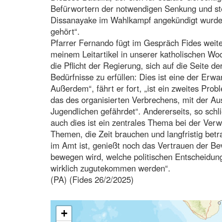
Befürwortern der notwendigen Senkung und stel
Dissanayake im Wahlkampf angekündigt wurde 
gehört“.
Pfarrer Fernando fügt im Gespräch Fides weiter
meinem Leitartikel in unserer katholischen Wo
die Pflicht der Regierung, sich auf die Seite de
Bedürfnisse zu erfüllen: Dies ist eine der Er
Außerdem“, fährt er fort, „ist ein zweites Pr
das des organisierten Verbrechens, mit der Au
Jugendlichen gefährdet“. Andererseits, so sch
auch dies ist ein zentrales Thema bei der Verw
Themen, die Zeit brauchen und langfristig bet
im Amt ist, genießt noch das Vertrauen der Be
bewegen wird, welche politischen Entscheidun
wirklich zugutekommen werden“.
(PA) (Fides 26/2/2025)
+