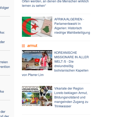
Orten werden, an denen die Menschen wirklich
lernen zu sehen“
folger
AFRIKA/ALGERIEN -
Parlamentswahl in
Algerien: Historisch
ke:
niedrige Wahlbeteiligung
der
armut
KOREANISCHE
MISSIONARE IN ALLER
WELT /5 - Die
reien
dreiundreißig
vention
bolivianischen Kapellen
von Pfarrer Lim
Vikariate der Region
rke
Loreto beklagen Armut,
Bildungsnotstand und
mangelnden Zugang zu
Trinkwasser
 der
nd der