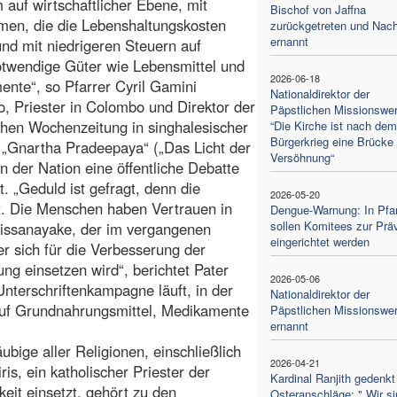
m auf wirtschaftlicher Ebene, mit
Bischof von Jaffna
en, die die Lebenshaltungskosten
zurückgetreten und Nach
ernannt
nd mit niedrigeren Steuern auf
twendige Güter wie Lebensmittel und
2026-06-18
nte“, so Pfarrer Cyril Gamini
Nationaldirektor der
, Priester in Colombo und Direktor der
Päpstlichen Missionswer
chen Wochenzeitung in singhalesischer
“Die Kirche ist nach dem
Bürgerkrieg eine Brücke 
„Gnartha Pradeepaya“ („Das Licht der
Versöhnung“
n der Nation eine öffentliche Debatte
. „Geduld ist gefragt, denn die
2026-05-20
mt. Die Menschen haben Vertrauen in
Dengue-Warnung: In Pfar
sollen Komitees zur Prä
issanayake, der im vergangenen
eingerichtet werden
r sich für die Verbesserung der
g einsetzen wird“, berichtet Pater
2026-05-06
nterschriftenkampagne läuft, in der
Nationaldirektor der
 auf Grundnahrungsmittel, Medikamente
Päpstlichen Missionswe
ernannt
bige aller Religionen, einschließlich
2026-04-21
ris, ein katholischer Priester der
Kardinal Ranjith gedenkt
keit einsetzt, gehört zu den
Osteranschläge: " Wir si