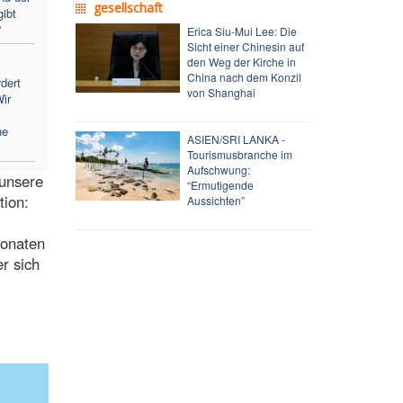
gesellschaft
gibt
“
Erica Siu-Mui Lee: Die
Sicht einer Chinesin auf
den Weg der Kirche in
China nach dem Konzil
dert
von Shanghai
ir
ne
ASIEN/SRI LANKA -
Tourismusbranche im
Aufschwung:
 unsere
“Ermutigende
tion:
Aussichten”
Monaten
r sich