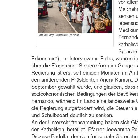
vor alle
Maßnahm
senken u
lebensno
Medikame
Foto di Eddy Billard su Unsplash
Fernando
katholis
Sprache 
Erkenntnis“), im Interview mit Fides, während i
über die Frage einer Steuerreform im Gange ist
Regierung ist erst seit einigen Monaten im A
den amtierenden Präsidenten Anura Kumara D
September gewählt wurde, und glauben, dass e
sozioökonomischen Bedingungen der Bevölkerun
Fernando, während im Land eine landesweite U
die Regierung aufgefordert wird, die Steuern
und Schulbedarf deutlich zu senken.
An der Unterschriftensammlung haben sich Gläu
der Katholiken, beteiligt. Pfarrer Jeewantha Pei
Diözese Badulla, der sich für soziale Gerechtig