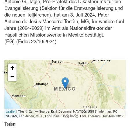
Antonio G. Tagle, Pro-Präfekt des Dikasteriums für die
Evangelisierung (Sektion für die Erstvangelisierung und
die neuen Teilkirchen), hat am 3. Juli 2024, Pater
Antonio de Jesùs Mascorro Tristàn, MG, für weitere fünf
Jahre (2024-2029) im Amt als Nationaldirektor der
Päpstlichen Missionswerke in Mexiko bestätigt.
(EG) (Fides 22/10/2024)
+
−
Leaflet
| Tiles © Esri — Source: Esri, DeLorme, NAVTEQ, USGS, Intermap, iPC,
NRCAN, Esri Japan, METI, Esri China (Hong Kong), Esri (Thailand), TomTom, 2012
Teilen: