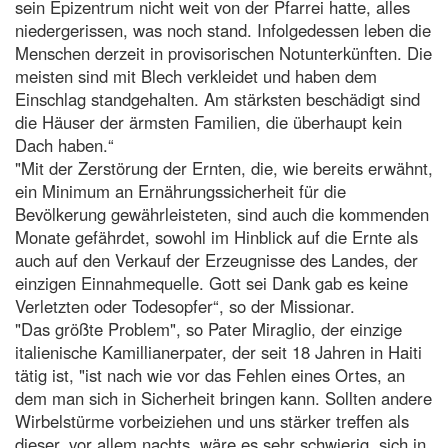
sein Epizentrum nicht weit von der Pfarrei hatte, alles
niedergerissen, was noch stand. Infolgedessen leben die
Menschen derzeit in provisorischen Notunterkünften. Die
meisten sind mit Blech verkleidet und haben dem
Einschlag standgehalten. Am stärksten beschädigt sind
die Häuser der ärmsten Familien, die überhaupt kein
Dach haben.“
"Mit der Zerstörung der Ernten, die, wie bereits erwähnt,
ein Minimum an Ernährungssicherheit für die
Bevölkerung gewährleisteten, sind auch die kommenden
Monate gefährdet, sowohl im Hinblick auf die Ernte als
auch auf den Verkauf der Erzeugnisse des Landes, der
einzigen Einnahmequelle. Gott sei Dank gab es keine
Verletzten oder Todesopfer“, so der Missionar.
"Das größte Problem", so Pater Miraglio, der einzige
italienische Kamillianerpater, der seit 18 Jahren in Haiti
tätig ist, "ist nach wie vor das Fehlen eines Ortes, an
dem man sich in Sicherheit bringen kann. Sollten andere
Wirbelstürme vorbeiziehen und uns stärker treffen als
dieser, vor allem nachts, wäre es sehr schwierig, sich in