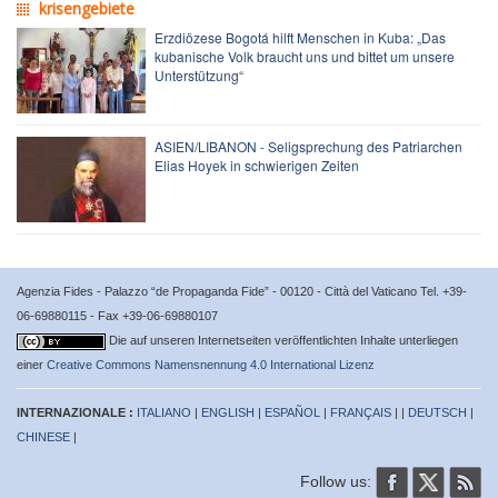
krisengebiete
Erzdiözese Bogotá hilft Menschen in Kuba: „Das
kubanische Volk braucht uns und bittet um unsere
Unterstützung“
ASIEN/LIBANON - Seligsprechung des Patriarchen
Elias Hoyek in schwierigen Zeiten
Agenzia Fides - Palazzo “de Propaganda Fide” - 00120 - Città del Vaticano Tel. +39-
06-69880115 - Fax +39-06-69880107
Die auf unseren Internetseiten veröffentlichten Inhalte unterliegen
einer
Creative Commons Namensnennung 4.0 International Lizenz
INTERNAZIONALE :
ITALIANO
|
ENGLISH
|
ESPAÑOL
|
FRANÇAIS
| |
DEUTSCH
|
CHINESE
|
Follow us: