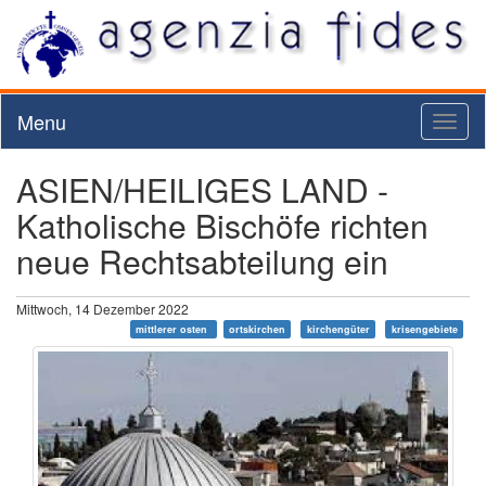
Menu
Toggl
naviga
ASIEN/HEILIGES LAND -
Katholische Bischöfe richten
neue Rechtsabteilung ein
Mittwoch, 14 Dezember 2022
mittlerer osten
ortskirchen
kirchengüter
krisengebiete