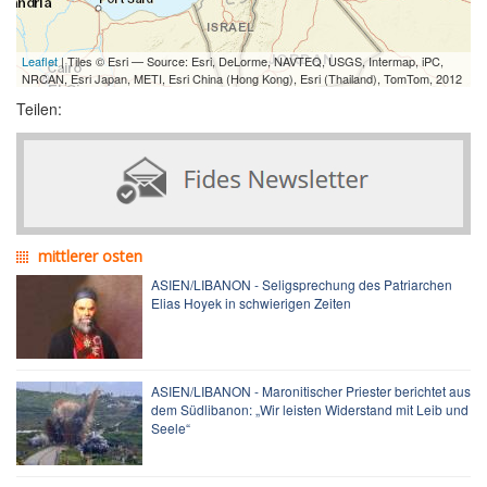
Leaflet
| Tiles © Esri — Source: Esri, DeLorme, NAVTEQ, USGS, Intermap, iPC,
NRCAN, Esri Japan, METI, Esri China (Hong Kong), Esri (Thailand), TomTom, 2012
Teilen:
mittlerer osten
ASIEN/LIBANON - Seligsprechung des Patriarchen
Elias Hoyek in schwierigen Zeiten
ASIEN/LIBANON - Maronitischer Priester berichtet aus
dem Südlibanon: „Wir leisten Widerstand mit Leib und
Seele“