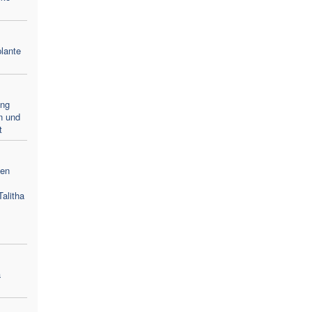
lante
ang
n und
t
gen
alitha
a