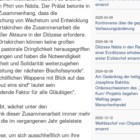
ernannt
 Phiri von Ndola. Der Prälat betonte in
Zusammenhang, dass die
2025-04-09
lichung von Wachstum und Entwicklung
Kontroverse über die gep
rtskirchen die Zusammenarbeit die
Verfassungsänderung
aller Akteure in der Diözese erfordere.
Ortskirchen können keine großen
2024-06-18
Diözese Ndola in den R
 pastorale Dringlichkeit herausgegriffen
einer Erzdiözese erhobe
angen und haben die Notwendigkeit
erster Erzbischof ernann
nheit und Solidarität weiterzugehen
eitung der nächsten Bischofssynode".
2024-02-09
Am Gedenktag der heili
chöflichen Wappens mit Blick auf das
Josephine Bakhita:
z eins sind" lautet sein
Ordensschwestern des „T
dende Faktor für alle Gläubigen",
Kum“-Projekts begehen
Welttag gegen
Menschenhandel
bt, wächst unter den
 dank dieser Zusammenarbeit immer mehr
2022-12-12
f die im vergangenen Jahr geleistete
Weihbischof von Chipat
ernannt
se, um sich ausschließlich um ihre