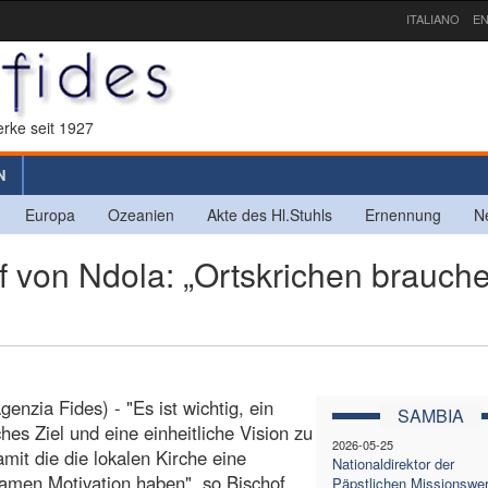
ITALIANO
EN
rke seit 1927
N
Europa
Ozeanien
Akte des Hl.Stuhls
Ernennung
N
 von Ndola: „Ortskrichen brauch
genzia Fides) - "Es ist wichtig, ein
SAMBIA
ches Ziel und eine einheitliche Vision zu
2026-05-25
damit die die lokalen Kirche eine
Nationaldirektor der
amen Motivation haben", so Bischof
Päpstlichen Missionswe