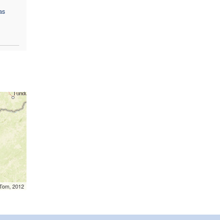
as
mTom, 2012