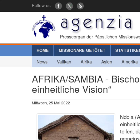
Follow us
Presseorgan der Päpstlichen Missionswe
HOME
MISSIONARE GETÖTET
STATISTIKE
News
Vatikan
Afrika
Asien
Amerika
AFRIKA/SAMBIA - Bischof
einheitliche Vision“
Mittwoch, 25 Mai 2022
Ndola (A
einheitli
teilen, 
gemeins