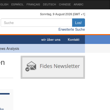
GLISH
ESPAÑOL
FRANÇAIS
DEUTSCH
CHINESE
ARABIC
Sonntag, 9 August 2026 [GMT +1]
Los!
Erweiterte Suche
wir über uns
Kontakt
ews Analysis
en
rke