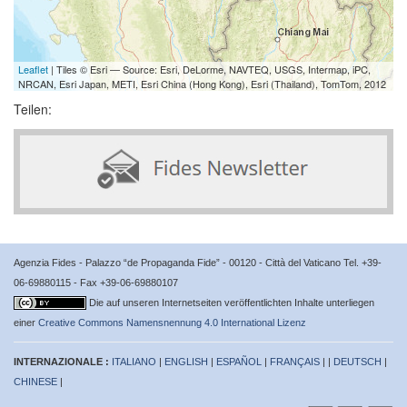
Leaflet
| Tiles © Esri — Source: Esri, DeLorme, NAVTEQ, USGS, Intermap, iPC,
NRCAN, Esri Japan, METI, Esri China (Hong Kong), Esri (Thailand), TomTom, 2012
Teilen:
Agenzia Fides - Palazzo “de Propaganda Fide” - 00120 - Città del Vaticano Tel. +39-
06-69880115 - Fax +39-06-69880107
Die auf unseren Internetseiten veröffentlichten Inhalte unterliegen
einer
Creative Commons Namensnennung 4.0 International Lizenz
INTERNAZIONALE :
ITALIANO
|
ENGLISH
|
ESPAÑOL
|
FRANÇAIS
| |
DEUTSCH
|
CHINESE
|