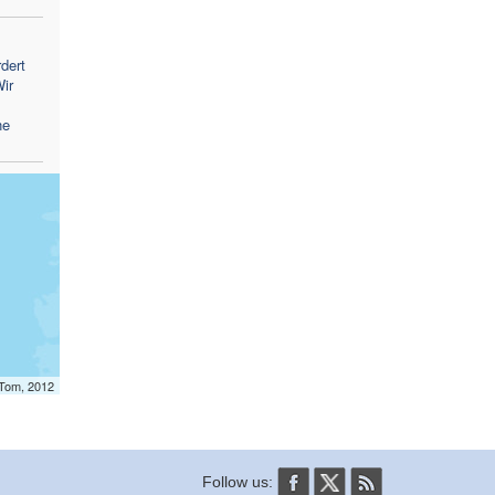
dert
ir
ne
mTom, 2012
Follow us: