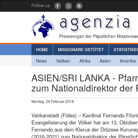
Follow us
Presseorgan der Päpstlichen Missionswe
HOME
MISSIONARE GETÖTET
STATISTIKE
News
Vatikan
Afrika
Asien
Amerika
ASIEN/SRI LANKA - Pfarr
zum Nationaldirektor der
Montag, 29 Februar 2016
Vatikanstadt (Fides) – Kardinal Fernando Filoni
Evangelisierung der Völker hat am 13. Oktober
Fernando aus dem Klerus der Diözese Kuruneg
(2016-2021) zum Nationaldirektor der Päpstlic