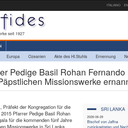
ITALIANO
EN
rke seit 1927
N
Europa
Ozeanien
Akte des Hl.Stuhls
Ernennung
N
er Pedige Basil Rohan Fernando
 Päpstlichen Missionswerke ernan
, Präfekt der Kongregation für die
SRI LANKA
 2015 Pfarrer Pedige Basil Rohan
2026-06-29
ala für die kommenden fünf Jahre
Bischof von Jaffna
hen Missionswerke in Sri Lanka
zurückgetreten und Nach