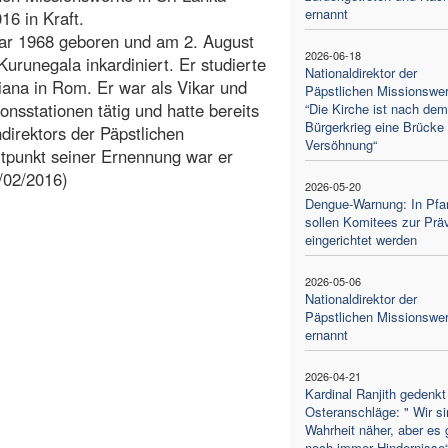
ernannt
16 in Kraft.
uar 1968 geboren und am 2. August
2026-06-18
urunegala inkardiniert. Er studierte
Nationaldirektor der
iana in Rom. Er war als Vikar und
Päpstlichen Missionswer
nsstationen tätig und hatte bereits
“Die Kirche ist nach dem
Bürgerkrieg eine Brücke 
irektors der Päpstlichen
Versöhnung“
itpunkt seiner Ernennung war er
/02/2016)
2026-05-20
Dengue-Warnung: In Pfar
sollen Komitees zur Prä
eingerichtet werden
2026-05-06
Nationaldirektor der
Päpstlichen Missionswe
ernannt
2026-04-21
Kardinal Ranjith gedenkt
Osteranschläge: " Wir si
Wahrheit näher, aber es 
noch immer Hindernisse