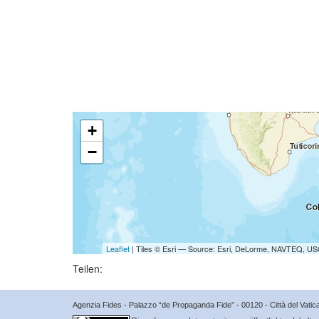
+
−
Leaflet
| Tiles © Esri — Source: Esri, DeLorme, NAVTEQ, USG
Teilen:
Agenzia Fides - Palazzo “de Propaganda Fide” - 00120 - Città del Vat