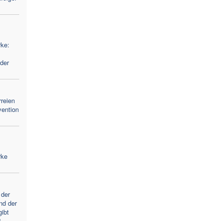
ke:
der
reien
vention
rke
 der
nd der
gibt
“