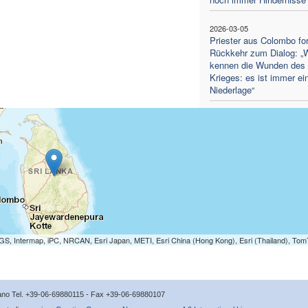
2026-03-05
Priester aus Colombo for
Rückkehr zum Dialog: „W
kennen die Wunden des
Krieges: es ist immer ei
Niederlage“
S, Intermap, iPC, NRCAN, Esri Japan, METI, Esri China (Hong Kong), Esri (Thailand), To
icano Tel. +39-06-69880115 - Fax +39-06-69880107