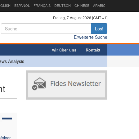
GLISH
ESPAÑOL
FRANÇAIS
DEUTSCH
CHINESE
ARABIC
Freitag, 7 August 2026 [GMT +1]
Los!
Erweiterte Suche
wir über uns
Kontakt
ews Analysis
nt
folger