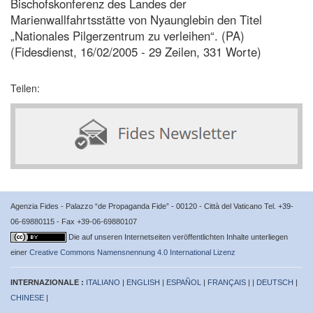
Bischofskonferenz des Landes der
Marienwallfahrtsstätte von Nyaunglebin den Titel
„Nationales Pilgerzentrum zu verleihen“. (PA)
(Fidesdienst, 16/02/2005 - 29 Zeilen, 331 Worte)
Teilen:
Agenzia Fides - Palazzo “de Propaganda Fide” - 00120 - Città del Vaticano Tel. +39-
06-69880115 - Fax +39-06-69880107
Die auf unseren Internetseiten veröffentlichten Inhalte unterliegen
einer
Creative Commons Namensnennung 4.0 International Lizenz
INTERNAZIONALE :
ITALIANO
|
ENGLISH
|
ESPAÑOL
|
FRANÇAIS
| |
DEUTSCH
|
CHINESE
|