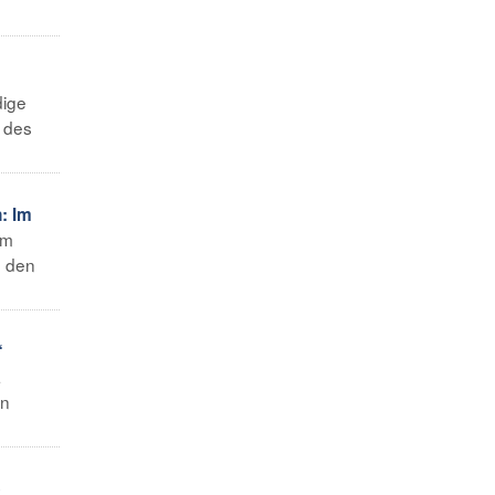
dige
 des
: Im
em
, den
“
a
en
e