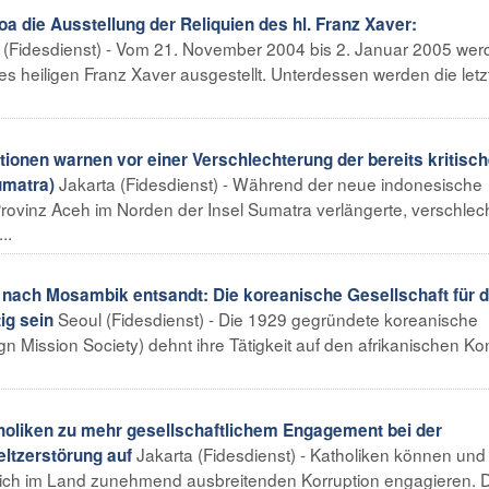
 die Ausstellung der Reliquien des hl. Franz Xaver:
(Fidesdienst) - Vom 21. November 2004 bis 2. Januar 2005 wer
es heiligen Franz Xaver ausgestellt. Unterdessen werden die letz
onen warnen vor einer Verschlechterung der bereits kritisc
Jakarta (Fidesdienst) - Während der neue indonesische
umatra)
rovinz Aceh im Norden der Insel Sumatra verlängerte, verschlech
..
nach Mosambik entsandt: Die koreanische Gesellschaft für d
Seoul (Fidesdienst) - Die 1929 gegründete koreanische
ig sein
n Mission Society) dehnt ihre Tätigkeit auf den afrikanischen Ko
holiken zu mehr gesellschaftlichem Engagement bei der
Jakarta (Fidesdienst) - Katholiken können und
ltzerstörung auf
ch im Land zunehmend ausbreitenden Korruption engagieren. 