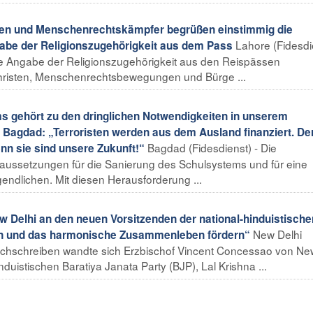
ten und Menschenrechtskämpfer begrüßen einstimmig die
Lahore (Fidesdi
be der Religionszugehörigkeit aus dem Pass
ie Angabe der Religionszugehörigkeit aus den Reispässen
 Christen, Menschenrechtsbewegungen und Bürge ...
s gehört zu den dringlichen Notwendigkeiten in unserem
s Bagdad: „Terroristen werden aus dem Ausland finanziert. De
Bagdad (Fidesdienst) - Die
n sie sind unsere Zukunft!“
raussetzungen für die Sanierung des Schulsystems und für eine
ndlichen. Mit diesen Herausforderung ...
w Delhi an den neuen Vorsitzenden der national-hinduistische
New Delhi
zen und das harmonische Zusammenleben fördern“
nschschreiben wandte sich Erzbischof Vincent Concessao von Ne
duistischen Baratiya Janata Party (BJP), Lal Krishna ...