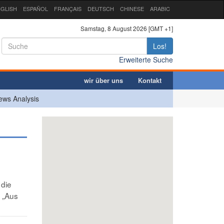
GLISH
ESPAÑOL
FRANÇAIS
DEUTSCH
CHINESE
ARABIC
Samstag, 8 August 2026 [GMT +1]
Los!
Erweiterte Suche
wir über uns
Kontakt
ews Analysis
 die
o „Aus