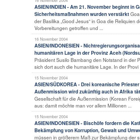
16 November 2004
ASIEN/INDIEN - Am 21. November beginnt in Goa
Goa 
Sicherheitsmaßnahmen wurden verstärkt
der Basilika „Good Jesus“ in Goa die Reliquien d
Vorbereitungen getroffen und ...
16 November 2004
ASIEN/INDONESIEN - Nichtregierungsorganisati
humanitären Lage in der Provinz Aceh (Nords
Präsident Susilo Bambang den Notstand in der P
sich dort auch die humanitäre Lage. In der Provi .
15 November 2004
ASIEN/SÜDKOREA - Drei koreanische Priester 
Außenmission wird zukünftig auch in Afrika tät
Gesellschaft für die Außenmission (Korean Foreig
aus: damit möchte man vor allem Millionen ...
15 November 2004
ASIEN/INDONESIEN - Bischöfe fordern die Kat
Bekämpfung von Korruption, Gewalt und Umwe
müssen in größerem Maß zur Bekämpfung der si