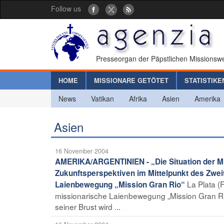
Follow us
Presseorgan der Päpstlichen Missionswe
HOME
MISSIONARE GETÖTET
STATISTIKE
News
Vatikan
Afrika
Asien
Amerika
Asien
16 November 2004
AMERIKA/ARGENTINIEN - „Die Situation der M
Zukunftsperspektiven im Mittelpunkt des Zwei
La Plata (
Laienbewegung „Mission Gran Rio“
missionarische Laienbewegung „Mission Gran Rio“
seiner Brust wird ...