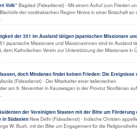
Bagdad (Fidesdienst) - Mit einem Aufruf zum Frieden un
en Volk“
Bischöfe der nordirakischen Region Ninive in einer Botschaft an 
.
ätigkeit der 351 im Ausland tätigen japanischen Missionare un
351 japanische Missionare und Missionarinnen sind im Ausland tät
zt, dem Katholischen Verein zur Unterstützung der Missionare in 
elassen, doch Mindanao findet keinen Frieden: Die Ereignisse
Manila (Fidesdienst) - Der Mitarbeiter einer italienischen
, der am 9. November in Kauswagan in der Provinz Nordlanao auf
.
äsidenten der Vereinigten Staaten mit der Bitte um Förderung 
New Delhi (Fidesdienst) - Indische Christen appell
e in Südasien
ge W. Bush, mit der Bitte um Engagement für die Religionsfreihei