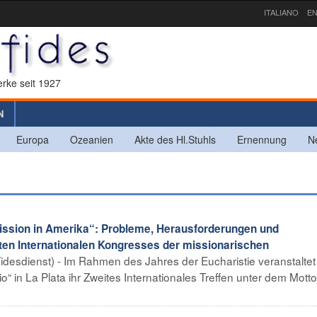
ITALIANO
EN
rke seit 1927
N
Europa
Ozeanien
Akte des Hl.Stuhls
Ernennung
N
ission in Amerika“: Probleme, Herausforderungen und
ten Internationalen Kongresses der missionarischen
Fidesdienst) - Im Rahmen des Jahres der Eucharistie veranstaltet
 in La Plata ihr Zweites Internationales Treffen unter dem Mott