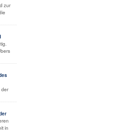
d zur
die
d
ig.
Übers
 des
 der
der
ieren
t in