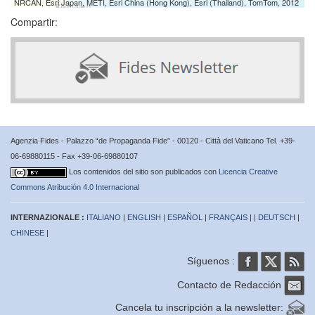
NRCAN, Esri Japan, METI, Esri China (Hong Kong), Esri (Thailand), TomTom, 2012
Compartir:
Agenzia Fides - Palazzo “de Propaganda Fide” - 00120 - Città del Vaticano Tel. +39-
06-69880115 - Fax +39-06-69880107
Los contenidos del sitio son publicados con
Licencia Creative
Commons Atribución 4.0 Internacional
INTERNAZIONALE :
ITALIANO
|
ENGLISH
|
ESPAÑOL
|
FRANÇAIS
| |
DEUTSCH
|
CHINESE
|
Síguenos :
Contacto de Redacción
Cancela tu inscripción a la newsletter: