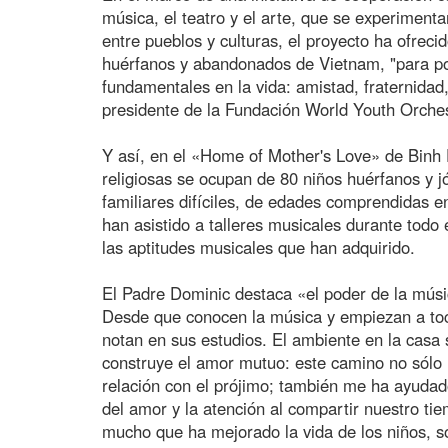
música, el teatro y el arte, que se experiment
entre pueblos y culturas, el proyecto ha ofreci
huérfanos y abandonados de Vietnam, "para pon
fundamentales en la vida: amistad, fraternidad,
presidente de la Fundación World Youth Orches
Y así, en el «Home of Mother's Love» de Binh
religiosas se ocupan de 80 niños huérfanos y 
familiares difíciles, de edades comprendidas en
han asistido a talleres musicales durante todo e
las aptitudes musicales que han adquirido.
El Padre Dominic destaca «el poder de la músic
Desde que conocen la música y empiezan a toca
notan en sus estudios. El ambiente en la casa 
construye el amor mutuo: este camino no sólo h
relación con el prójimo; también me ha ayudado
del amor y la atención al compartir nuestro ti
mucho que ha mejorado la vida de los niños, s