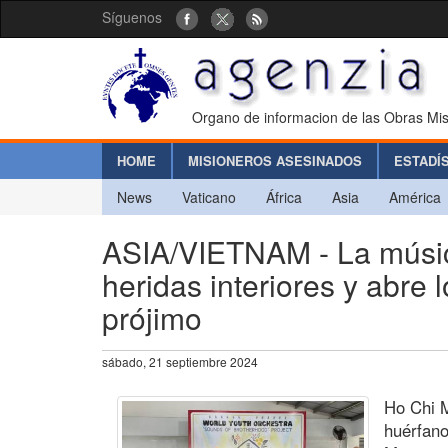
Síguenos
Organo de informacion de las Obras Mis
HOME
MISIONEROS ASESINADOS
ESTADÍ
News
Vaticano
África
Asia
América
ASIA/VIETNAM - La música
heridas interiores y abre
prójimo
sábado, 21 septiembre 2024
Ho Chi M
huérfano