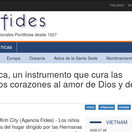
ITALIANO
EN
ionales Pontificias desde 1927
STICAS
Europa
Oceanía
Actos de la Santa Sede
Nombramient
, un instrumento que cura las
 los corazones al amor de Dios y d
niños
religiosas
caridad
inh City (Agencia Fides) - Los niños
VIETNAM
s del hogar dirigido por las Hermanas
2026-07-28