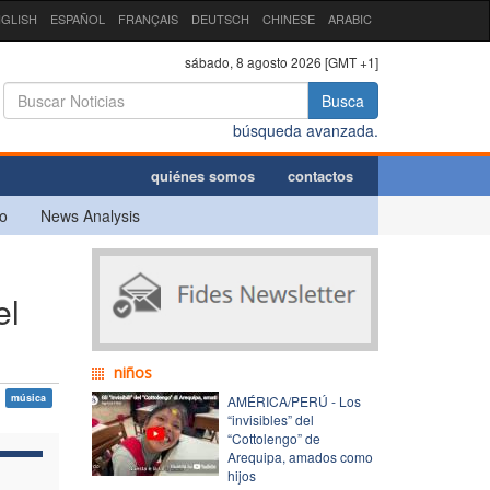
GLISH
ESPAÑOL
FRANÇAIS
DEUTSCH
CHINESE
ARABIC
sábado, 8 agosto 2026 [GMT +1]
Busca
búsqueda avanzada.
quiénes somos
contactos
o
News Analysis
el
niños
música
AMÉRICA/PERÚ - Los
“invisibles” del
“Cottolengo” de
Arequipa, amados como
hijos