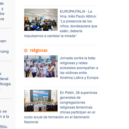
Las
 y
EUROPA/ITALIA - La
tre
Hna. Inês Paulo Albino:
vos
“La presencia de los
niños, dondequiera que
estén, debería
impulsarnos a cambiar la mirada”
tnam
religiosas
Truong
Jornada contra la trata:
religiosas y redes
eclesiales acompañan a
las víctimas entre
s
América Latina y Europa
denal
iturgia
o
En Pekín, 36 superioras
generales de
congregaciones
religiosas femeninas
s se
chinas participan en el
n a la
curso anual de formación en el Seminario
Nacional
 Bửu