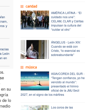
caridad
AMÉRICA LATINA - “El
 Van
cuidado nos une”:
etnam,
CELAM, CLAR y Cáritas
impulsan la cultura del
ros y
“cuidar al otro”
ÁNGELUS - León XIV:
Cuando se está con
racias
Cristo, “lo esencial es
pa León
sobreabundante”
an en
música
os.
ASIA/COREA DEL SUR -
 se
“Tengan confianza, yo he
vencido al mundo”:
-
presentado el himno
 en su
oficial de la JMJ Seúl
egría
2027, en el signo de los mártires
o de lo
 medio
Los coros de las