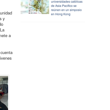
universidades católicas
de Asia-Pacífico se
reúnen en un simposio
munidad
en Hong Kong
s y
do
 La
mete a
 cuenta
jóvenes