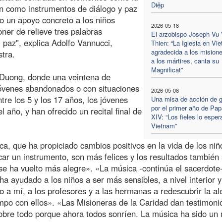
Diệp
an como instrumentos de diálogo y paz
do un apoyo concreto a los niños
2026-05-18
er de relieve tres palabras
El arzobispo Joseph Vu
 paz", explica Adolfo Vannucci,
Thien: “La Iglesia en Vi
agradecida a los misione
tra.
a los mártires, canta su
Magnificat”
 Duong, donde una veintena de
jóvenes abandonados o con situaciones
2026-05-08
tre los 5 y los 17 años, los jóvenes
Una misa de acción de g
por el primer año de Pa
l año, y han ofrecido un recital final de
XIV: “Los fieles lo esper
Vietnam”
a, que ha propiciado cambios positivos en la vida de los niñ
r un instrumento, son más felices y los resultados también
se ha vuelto más alegre». «La música -continúa el sacerdote
a ayudado a los niños a ser más sensibles, a nivel interior y
 a mí, a los profesores y a las hermanas a redescubrir la al
empo con ellos». «Las Misioneras de la Caridad dan testimoni
obre todo porque ahora todos sonríen. La música ha sido un