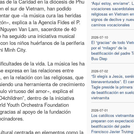
as de la Caridad en la diócesis de Phu
“Aquí estoy, envíame”. 
n el sur de Vietnam, han podido
vocaciones sacerdotales
religiosas en Vietnam en
ntar que «la música cura las heridas
signos de declive y nue
zón», explica a la Agencia Fides el P.
caminos vocacionales
 Nguyen Van Lam, sacerdote de 40
 ha seguido una iniciativa musical
2026-07-10
 con los niños huérfanos de la periferia
El “gracias” de todo Vie
por el “milagro” de la
i Minh City.
beatificación del padre 
Buu Diep
ficultades de la vida. La música les ha
 se expresa en las relaciones entre
2026-07-02
“Si elegís a Jesús, seréi
 en la relación con las religiosas, que
bienaventurados”. El car
á siendo una herramienta de crecimiento
Tagle preside la primera l
ulo virtuoso del amor», explica el
de beatificación en suel
children”, dentro de la iniciativa
vietnamita
rld Youth Orchestra Foundation
2026-07-01
racias al apoyo de la fundación
Los católicos vietnamita
rocinadores.
preparan con expectació
beatificación del padre
cultural centrada en elementos como la
Francisco Javier Trương