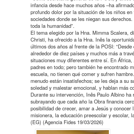
infancia desde hace muchos años –ha afirmado 
profundo dolor por la situación de los niños en
sociedades donde se les niegan sus derechos. E
toda la humanidad”.
El tema elegido por la Hna. Mimma Scalera, di
Christi, ha ofrecido a la Hna. Inês la oportuni
últimos dos años al frente de la POSI: “Desde q
alrededor de diez países y muchos más a travé
situaciones muy diferentes entre sí. En África
padres en todo; pero también he encontrado 
escuela, no tienen qué comer y sufren hambre.
menudo están insatisfechos; se les deja a su s
soledad y malestar emocional, y hablan más co
Durante su intervención, Inês Paulo Albino ha 
subrayando que cada año la Obra financia cerc
posibilidad de crecer, amar a Jesús y conocer 
misionera, la educación preescolar y escolar, l
(EG) (Agencia Fides 19/03/2026)