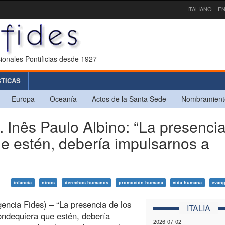
ITALIANO
EN
ionales Pontificias desde 1927
STICAS
Europa
Oceanía
Actos de la Santa Sede
Nombramient
Inês Paulo Albino: “La presenci
ue estén, debería impulsarnos a
infancia
niños
derechos humanos
promoción humana
vida humana
evang
gencia Fides) – “La presencia de los
ITALIA
ondequiera que estén, debería
2026-07-02