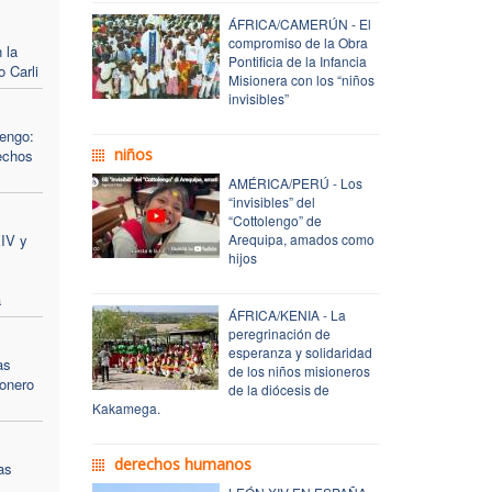
ÁFRICA/CAMERÚN - El
l
compromiso de la Obra
 la
Pontificia de la Infancia
 Carli
Misionera con los “niños
invisibles”
engo:
niños
echos
AMÉRICA/PERÚ - Los
“invisibles” del
“Cottolengo” de
XIV y
Arequipa, amados como
hijos
a
ÁFRICA/KENIA - La
peregrinación de
esperanza y solidaridad
as
de los niños misioneros
ionero
de la diócesis de
Kakamega.
derechos humanos
as