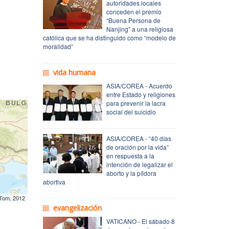
autoridades locales
conceden el premio
“Buena Persona de
Nanjing” a una religiosa
católica que se ha distinguido como “modelo de
moralidad”
vida humana
ASIA/COREA - Acuerdo
entre Estado y religiones
para prevenir la lacra
social del suicidio
ASIA/COREA - “40 días
de oración por la vida”
en respuesta a la
intención de legalizar el
aborto y la píldora
abortiva
mTom, 2012
evangelización
VATICANO - El sábado 8