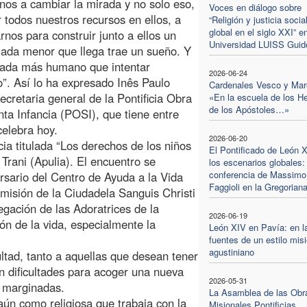
nos a cambiar la mirada y no solo eso,
Voces en diálogo sobre
ir todos nuestros recursos en ellos, a
“Religión y justicia socia
global en el siglo XXI” en
nos para construir junto a ellos un
Universidad LUISS Guido
Cada menor que llega trae un sueño. Y
nada más humano que intentar
2026-06-24
lo”. Así lo ha expresado Inês Paulo
Cardenales Vesco y Mar
secretaria general de la Pontificia Obra
«En la escuela de los H
de los Apóstoles…»
nta Infancia (POSI), que tiene entre
elebra hoy.
2026-06-20
cia titulada “Los derechos de los niños
El Pontificado de León 
rani (Apulia). El encuentro se
los escenarios globales:
conferencia de Massimo
sario del Centro de Ayuda a la Vida
Faggioli en la Gregorian
 misión de la Ciudadela Sanguis Christi
egación de las Adoratrices de la
2026-06-19
n de la vida, especialmente la
León XIV en Pavía: en l
fuentes de un estilo mis
agustiniano
ltad, tanto a aquellas que desean tener
n dificultades para acoger una nueva
2026-05-31
y marginadas.
La Asamblea de las Obr
aún como religiosa que trabaja con la
Misionales Pontificias