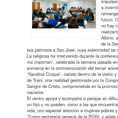
impulsar
a invert
remangar
futuro. 
no hay 
realizar
Albino, 
de la Sa
sus patronos a San José, cuya solemnidad se c
La religiosa ha intervenido durante la conferen
me importan”, celebrada la semana pasada en T
enmarca en la conmemoración del tercer aniver
“Serafina Cinque”, nacido dentro de la visión y
de Trani, una realidad gestionada por la Congr
Sangre de Cristo, comprometida en la promoció
naciente.
El centro apoya y acompaña a parejas en dificu
un hijo y no pueden, como a las que encuentra
vida, con especial atención a mujeres pobres 
“Como secretaria general de la POSI, y antes 