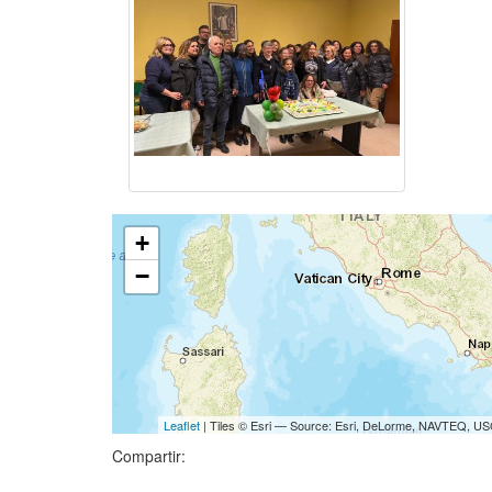
+
−
Leaflet
| Tiles © Esri — Source: Esri, DeLorme, NAVTEQ, USG
Compartir: