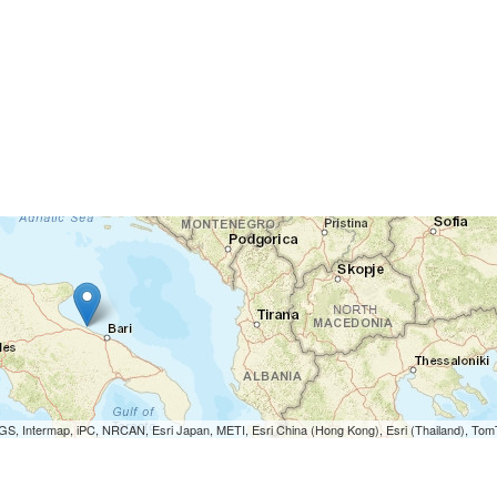
S, Intermap, iPC, NRCAN, Esri Japan, METI, Esri China (Hong Kong), Esri (Thailand), To