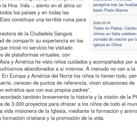
la Hna. Inês -, siento en el alma un
peregrina tras las huella
beato Paolo Manna
 todos los países y en todas las
sto constituye una terrible ruina para
2026-05-24
Todos en Padua. Católi
rectora de la Ciudadela Sanguis
chinos en Italia celebran
Jornada de oración por l
dad de compartir su experiencia en los
Iglesia en China
ue inicié mi servicio he visitado
s de plataformas virtuales, con
, Asia y América he visto niños cuidados y acompañados por 
muchísimos abandonados a sí mismos. A menudo no van a la
 En Europa y América del Norte los niños lo tienen todo, per
uerte, carecen de puntos de referencia, viven situaciones de
n extraños que con sus propios padres”.
recordado también brevemente la historia y la misión de la 
a de 3.000 proyectos para ofrecer a los niños de todo el mun
la vida misionera de la Iglesia, mediante la formación y anim
a formación cristiana y la promoción de la vida.