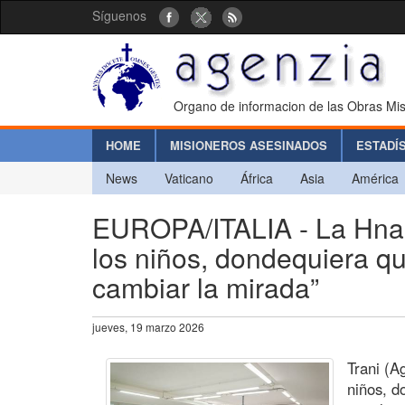
Síguenos
Organo de informacion de las Obras Mis
HOME
MISIONEROS ASESINADOS
ESTADÍ
News
Vaticano
África
Asia
América
EUROPA/ITALIA - La Hna. 
los niños, dondequiera q
cambiar la mirada”
jueves, 19 marzo 2026
Trani (A
niños, d