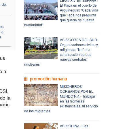
LEÓN XIV EN ESPAÑA -
s del
El Papa en el puerto de
Arguineguín: “Cada vida
que llega nos pregunta
qué queda de nuestra
humanidad”
cos
 la
a
ASIA/COREA DEL SUR -
Organizaciones civiles y
religiosas: “No” a la
construcción de dos
sus
nuevas centrales
nucleares
o a
promoción humana
MISIONEROS
POSI,
COREANOS POR EL
MUNDO N.4 - Trabajar
do la
en las fronteras
ación
existenciales, al servicio
de los migrantes
ASIA/CHINA - Las