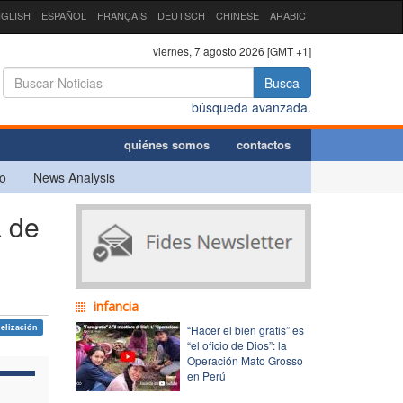
GLISH
ESPAÑOL
FRANÇAIS
DEUTSCH
CHINESE
ARABIC
viernes, 7 agosto 2026 [GMT +1]
Busca
búsqueda avanzada.
quiénes somos
contactos
o
News Analysis
a de
infancia
elización
“Hacer el bien gratis” es
“el oficio de Dios”: la
Operación Mato Grosso
en Perú