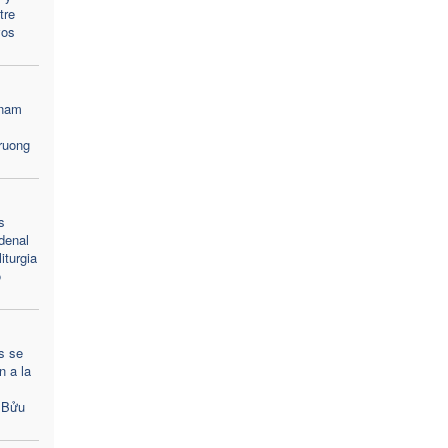
tre
vos
tnam
Truong
s
denal
iturgia
o
s se
n a la
 Bửu