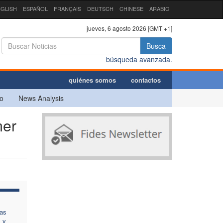
GLISH
ESPAÑOL
FRANÇAIS
DEUTSCH
CHINESE
ARABIC
jueves, 6 agosto 2026 [GMT +1]
Busca
búsqueda avanzada.
quiénes somos
contactos
o
News Analysis
mer
Las
 y