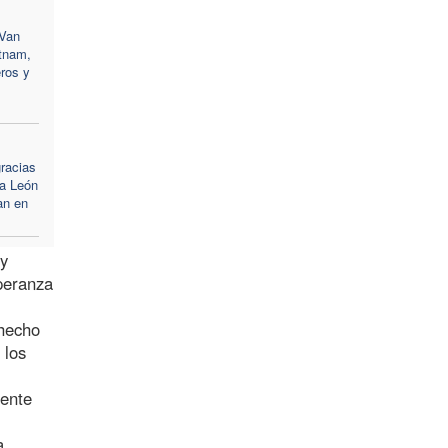
 Van
etnam,
ros y
racias
pa León
an en
 y
speranza
 hecho
 los
iente
a