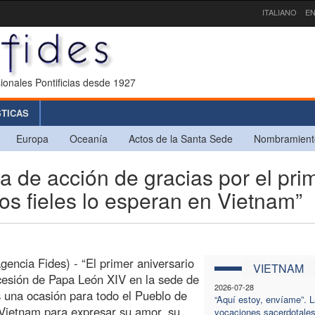
ITALIANO
EN
ionales Pontificias desde 1927
STICAS
Europa
Oceanía
Actos de la Santa Sede
Nombramient
de acción de gracias por el pri
os fieles lo esperan en Vietnam”
gencia Fides) - “El primer aniversario
VIETNAM
cesión de Papa León XIV en la sede de
2026-07-28
 una ocasión para todo el Pueblo de
“Aquí estoy, envíame”. 
Vietnam para expresar su amor, su
vocaciones sacerdotales