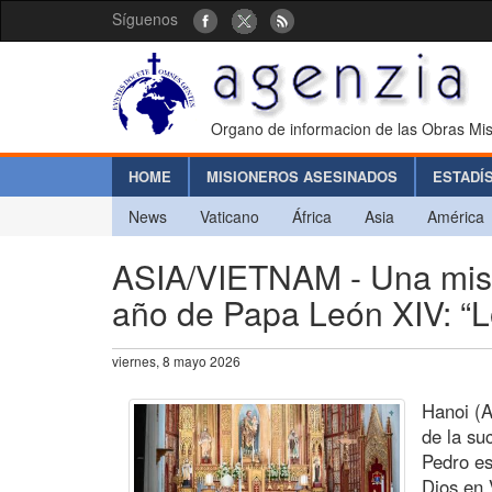
Síguenos
Organo de informacion de las Obras Mis
HOME
MISIONEROS ASESINADOS
ESTADÍ
News
Vaticano
África
Asia
América
ASIA/VIETNAM - Una misa 
año de Papa León XIV: “L
viernes, 8 mayo 2026
Hanoi (A
de la su
Pedro es
Dios en 