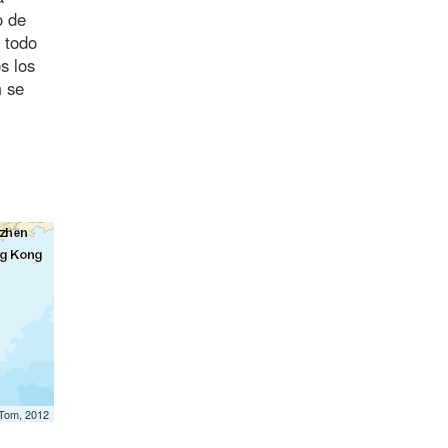
o de
 todo
s los
m se
mTom, 2012