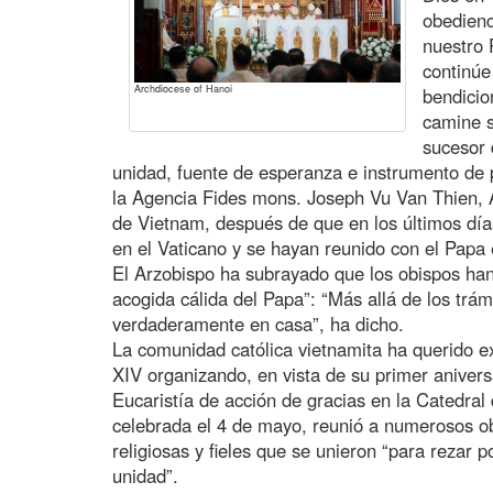
obedienc
nuestro 
continú
Archdiocese of Hanoi
bendicio
camine s
sucesor 
unidad, fuente de esperanza e instrumento de 
la Agencia Fides mons. Joseph Vu Van Thien, A
de Vietnam, después de que en los últimos dí
en el Vaticano y se hayan reunido con el Papa e
El Arzobispo ha subrayado que los obispos han
acogida cálida del Papa”: “Más allá de los trá
verdaderamente en casa”, ha dicho.
La comunidad católica vietnamita ha querido e
XIV organizando, en vista de su primer anivers
Eucaristía de acción de gracias en la Catedral 
celebrada el 4 de mayo, reunió a numerosos obi
religiosas y fieles que se unieron “para rezar p
unidad”.