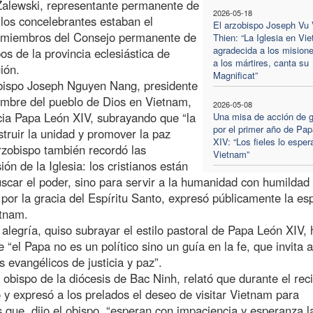
 Zalewski, representante permanente de
2026-05-18
los concelebrantes estaban el
El arzobispo Joseph Vu
 miembros del Consejo permanente de
Thien: “La Iglesia en Vi
agradecida a los misione
os de la provincia eclesiástica de
a los mártires, canta su
ión.
Magnificat”
zobispo Joseph Nguyen Nang, presidente
ombre del pueblo de Dios en Vietnam,
2026-05-08
cia Papa León XIV, subrayando que “la
Una misa de acción de g
por el primer año de Pa
struir la unidad y promover la paz
XIV: “Los fieles lo esper
Arzobispo también recordó las
Vietnam”
n de la Iglesia: los cristianos están
scar el poder, sino para servir a la humanidad con humildad
por la gracia del Espíritu Santo, expresó públicamente la e
etnam.
legría, quiso subrayar el estilo pastoral de Papa León XIV,
“el Papa no es un político sino un guía en la fe, que invita a
s evangélicos de justicia y paz”.
bispo de la diócesis de Bac Ninh, relató que durante el rec
y expresó a los prelados el deseo de visitar Vietnam para
s que, dijo el obispo, “esperan con impaciencia y esperanza l