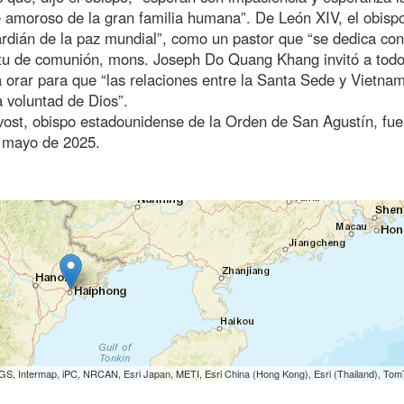
e amoroso de la gran familia humana”. De León XIV, el obisp
rdián de la paz mundial”, como un pastor que “se dedica con
íritu de comunión, mons. Joseph Do Quang Khang invitó a todo
 a orar para que “las relaciones entre la Santa Sede y Vietna
 voluntad de Dios”.
ost, obispo estadounidense de la Orden de San Agustín, fue
de mayo de 2025.
S, Intermap, iPC, NRCAN, Esri Japan, METI, Esri China (Hong Kong), Esri (Thailand), To