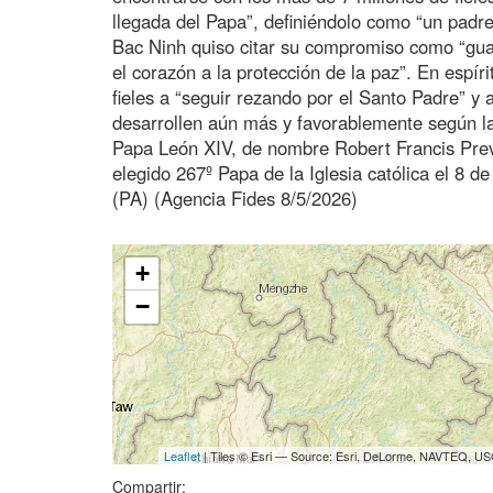
llegada del Papa”, definiéndolo como “un padr
Bac Ninh quiso citar su compromiso como “gua
el corazón a la protección de la paz”. En esp
fieles a “seguir rezando por el Santo Padre” y
desarrollen aún más y favorablemente según la
Papa León XIV, de nombre Robert Francis Prev
elegido 267º Papa de la Iglesia católica el 8 
(PA) (Agencia Fides 8/5/2026)
+
−
Leaflet
| Tiles © Esri — Source: Esri, DeLorme, NAVTEQ, USG
Compartir: