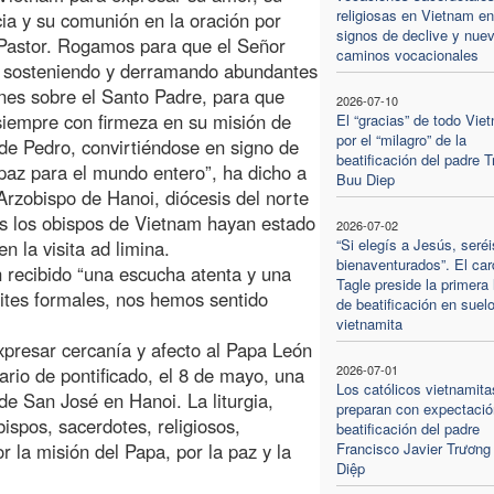
religiosas en Vietnam en
ia y su comunión en la oración por
signos de declive y nue
Pastor. Rogamos para que el Señor
caminos vocacionales
e sosteniendo y derramando abundantes
nes sobre el Santo Padre, para que
2026-07-10
iempre con firmeza en su misión de
El “gracias” de todo Vie
por el “milagro” de la
de Pedro, convirtiéndose en signo de
beatificación del padre 
paz para el mundo entero”, ha dicho a
Buu Diep
rzobispo de Hanoi, diócesis del norte
as los obispos de Vietnam hayan estado
2026-07-02
“Si elegís a Jesús, seréi
n la visita ad limina.
bienaventurados”. El car
 recibido “una escucha atenta y una
Tagle preside la primera l
mites formales, nos hemos sentido
de beatificación en suel
vietnamita
xpresar cercanía y afecto al Papa León
2026-07-01
ario de pontificado, el 8 de mayo, una
Los católicos vietnamita
de San José en Hanoi. La liturgia,
preparan con expectació
spos, sacerdotes, religiosos,
beatificación del padre
or la misión del Papa, por la paz y la
Francisco Javier Trương
Diệp