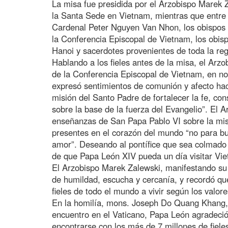
La misa fue presidida por el Arzobispo Marek
la Santa Sede en Vietnam, mientras que entre 
Cardenal Peter Nguyen Van Nhon, los obispos
la Conferencia Episcopal de Vietnam, los obisp
Hanoi y sacerdotes provenientes de toda la reg
Hablando a los fieles antes de la misa, el Ar
de la Conferencia Episcopal de Vietnam, en n
expresó sentimientos de comunión y afecto ha
misión del Santo Padre de fortalecer la fe, con
sobre la base de la fuerza del Evangelio”. El 
enseñanzas de San Papa Pablo VI sobre la misió
presentes en el corazón del mundo “no para bu
amor”. Deseando al pontífice que sea colmado 
de que Papa León XIV pueda un día visitar Vi
El Arzobispo Marek Zalewski, manifestando su a
de humildad, escucha y cercanía, y recordó que 
fieles de todo el mundo a vivir según los valore
En la homilía, mons. Joseph Do Quang Khang, o
encuentro en el Vaticano, Papa León agradeció 
encontrarse con los más de 7 millones de fiele