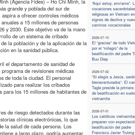
inh (Agencia Fides) – Ho Chi Minh, la
“Aquí estoy, envíame”. 
ás grande y poblada del sur de
vocaciones sacerdotales
religiosas en Vietnam en
 aspira a ofrecer controles médicos
signos de declive y nue
s anuales a 15 millones de personas
caminos vocacionales
26 y 2030. Este objetivo va de la mano
rrollo de un sistema de cribado
2026-07-10
 de la población y de la aplicación de la
El “gracias” de todo Vie
por el “milagro” de la
ación en la sanidad pública.
beatificación del padre 
Buu Diep
ril el departamento de sanidad de
 programa de revisiones médicas
2026-07-02
“Si elegís a Jesús, seréi
os de toda la ciudad. El personal
bienaventurados”. El car
zado para realizar los cribados
Tagle preside la primera l
cos para los 15 millones de habitantes de
de beatificación en suel
vietnamita
2026-07-01
res de riesgo detectados durante las
Los católicos vietnamita
storias clínicas electrónicas, lo que
preparan con expectació
de la salud de cada persona. Los
beatificación del padre
tiene a largo plazo, podría aumentar
Francisco Javier Trương