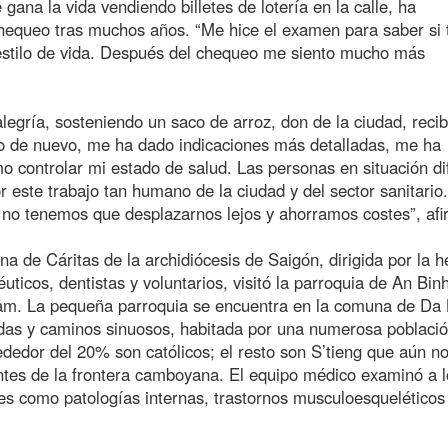
ana la vida vendiendo billetes de lotería en la calle, ha
hequeo tras muchos años. “Me hice el examen para saber si 
 estilo de vida. Después del chequeo me siento mucho más
egría, sosteniendo un saco de arroz, don de la ciudad, recib
do de nuevo, me ha dado indicaciones más detalladas, me ha
controlar mi estado de salud. Las personas en situación dif
este trabajo tan humano de la ciudad y del sector sanitario.
no tenemos que desplazarnos lejos y ahorramos costes”, afi
na de Cáritas de la archidiócesis de Saigón, dirigida por la
cos, dentistas y voluntarios, visitó la parroquia de An Binh
nam. La pequeña parroquia se encuentra en la comuna de Da 
as y caminos sinuosos, habitada por una numerosa població
rededor del 20% son católicos; el resto son S’tieng que aún n
ntes de la frontera camboyana. El equipo médico examinó a l
s como patologías internas, trastornos musculoesqueléticos