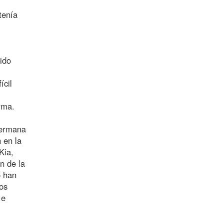
tenía
ido
ícil
rma.
 hermana
 en la
Kia,
n de la
o han
os
 e