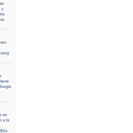
Las
 y
tre
vos
tnam
Truong
s
denal
iturgia
o
s se
n a la
 Bửu