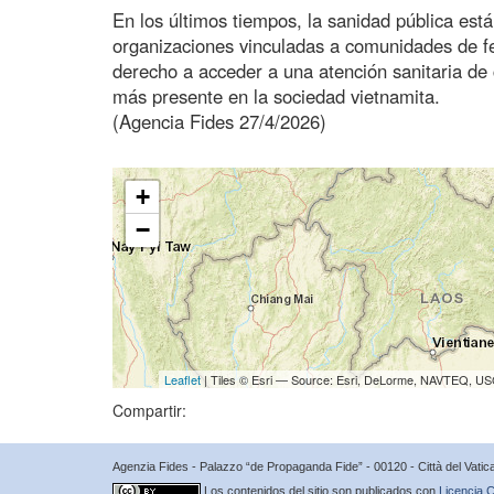
En los últimos tiempos, la sanidad pública est
organizaciones vinculadas a comunidades de fe 
derecho a acceder a una atención sanitaria de 
más presente en la sociedad vietnamita.
(Agencia Fides 27/4/2026)
+
−
Leaflet
| Tiles © Esri — Source: Esri, DeLorme, NAVTEQ, USG
Compartir:
Agenzia Fides - Palazzo “de Propaganda Fide” - 00120 - Città del Vat
Los contenidos del sitio son publicados con
Licencia C