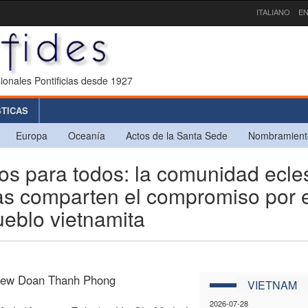
ITALIANO
EN
ionales Pontificias desde 1927
STICAS
Europa
Oceanía
Actos de la Santa Sede
Nombramient
os para todos: la comunidad ecles
ias comparten el compromiso por 
ueblo vietnamita
rew Doan Thanh Phong
VIETNAM
2026-07-28