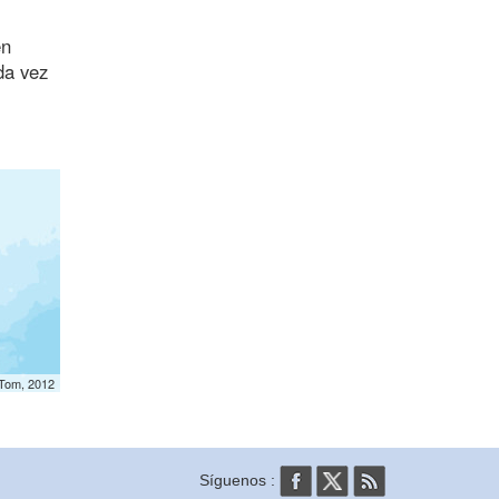
en
da vez
mTom, 2012
Síguenos :