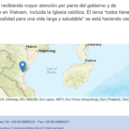
á recibiendo mayor atención por parte del gobierno y de
en Vietnam, incluida la Iglesia católica. El lema “todos tien
calidad para una vida larga y saludable” se está haciendo ca
S, Intermap, iPC, NRCAN, Esri Japan, METI, Esri China (Hong Kong), Esri (Thailand), To
icano Tel. +39-06-69880115 - Fax +39-06-69880107
reative Commons Atribución 4.0 Internacional