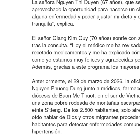
La señora Nguyen Thi Duyen (67 años), que se g
aprovechado la oportunidad para hacerse un c
alguna enfermedad y poder ajustar mi dieta y
tranquila”, explica.
El señor Giang Kim Quy (70 años) sonrie con al
tras la consulta. “Hoy el médico me ha revisa
recetado medicamentos y me ha explicado cómo 
como yo estamos muy felices y agradecidas por 
Además, gracias a este programa los mayores 
Anteriormente, el 29 de marzo de 2026, la ofici
Nguyen Phuong Dung junto a médicos, farmacéuti
diócesis de Buon Me Thuot, en el sur de Viet
una zona pobre rodeada de montañas escarpad
etnia S’tieng. De los 2.500 habitantes, solo al
oído hablar de Dios y otros migrantes procede
habitantes para detectar enfermedades comune
hipertensión.