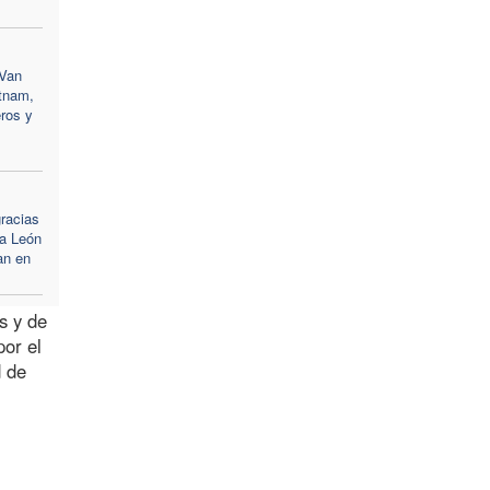
 Van
etnam,
ros y
racias
pa León
an en
s y de
por el
d de