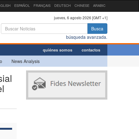
GLISH
ESPAÑOL
FRANÇAIS
DEUTSCH
CHINESE
ARABIC
jueves, 6 agosto 2026 [GMT +1]
Busca
búsqueda avanzada.
quiénes somos
contactos
o
News Analysis
ial
el