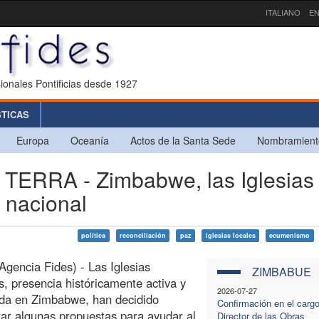
ITALIANO
EN
ionales Pontificias desde 1927
STICAS
Europa
Oceanía
Actos de la Santa Sede
Nombramient
ERRA - Zimbabwe, las Iglesias
 nacional
política
reconciliación
paz
iglesias locales
ecumenismo
Agencia Fides) - Las Iglesias
ZIMBABUE
as, presencia históricamente activa y
2026-07-27
ida en Zimbabwe, han decidido
Confirmación en el cargo
rar algunas propuestas para ayudar al
Director de las Obras