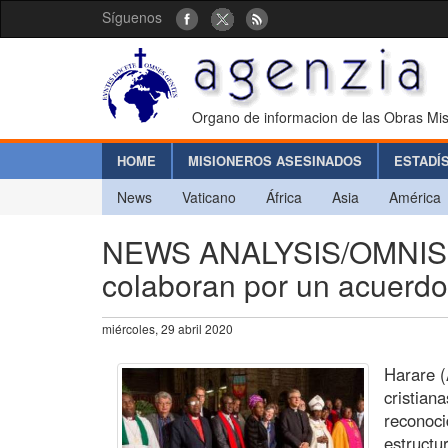
Síguenos
Organo de informacion de las Obras Mis
HOME
MISIONEROS ASESINADOS
ESTADÍ
News
Vaticano
África
Asia
América
NEWS ANALYSIS/OMNIS T
colaboran por un acuerdo
miércoles, 29 abril 2020
Harare (
cristian
reconoc
estructu