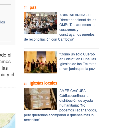
paz
ASIA/TAILANDIA - El
Director nacional de las
los
OMP: “Desarmemos los
corazones y
construyamos puentes
de reconciliación con Camboya”
ado el
“Como un solo Cuerpo
en Cristo”: en Dubái las
tamos
Iglesias de los Emiratos
 las
rezan juntas por la paz
ia y el
iglesias locales
AMÉRICA/CUBA -
Cáritas continúa la
distribución de ayuda
humanitaria: “No
podemos llegar a todos,
pero queremos acompañar a quienes más lo
necesitan”