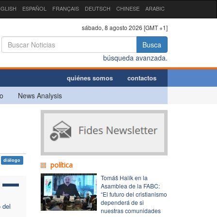
GLISH
ESPAÑOL
FRANÇAIS
DEUTSCH
CHINESE
ARABIC
sábado, 8 agosto 2026 [GMT +1]
Busca
búsqueda avanzada.
quiénes somos
contactos
o
News Analysis
diálogo
política
Tomáš Halík en la
Asamblea de la FABC:
“El futuro del cristianismo
dependerá de si
 del
nuestras comunidades