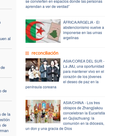
se convierten en espacios donde las personas
aprendan a ver de verdad”
n
ÁFRICA/ARGELIA - El
abstencionismo vuelve a
imponerse en las urnas
argelinas
uen al
reconciliación
ASIA/COREA DEL SUR -
La JMJ, una oportunidad
 de
para mantener vivo en el
corazón de los jóvenes
el deseo de paz en la
península coreana
o de
ASIA/CHINA - Los tres
obispos de Zhangjiakou
concelebran la Eucaristía
 de la
en Qujiazhuang: la
estión
comunión en la diócesis,
s de
un don y una gracia de Dios
irman