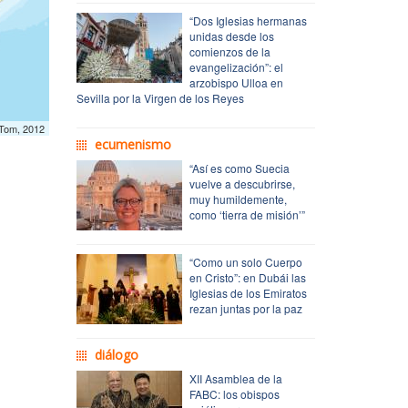
“Dos Iglesias hermanas
unidas desde los
comienzos de la
evangelización”: el
arzobispo Ulloa en
Sevilla por la Virgen de los Reyes
mTom, 2012
ecumenismo
“Así es como Suecia
vuelve a descubrirse,
muy humildemente,
como ‘tierra de misión’”
“Como un solo Cuerpo
en Cristo”: en Dubái las
Iglesias de los Emiratos
rezan juntas por la paz
diálogo
XII Asamblea de la
FABC: los obispos