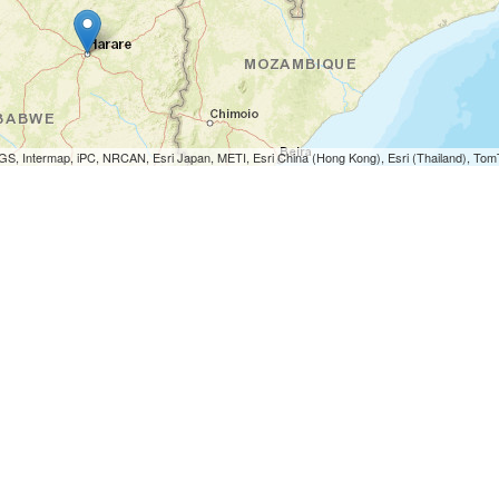
S, Intermap, iPC, NRCAN, Esri Japan, METI, Esri China (Hong Kong), Esri (Thailand), To