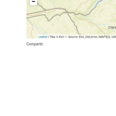
−
Leaflet
| Tiles © Esri — Source: Esri, DeLorme, NAVTEQ, USG
Compartir: