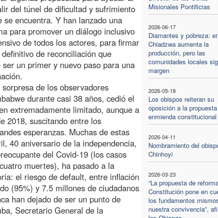
Misionales Pontificias
lir del túnel de dificultad y sufrimiento
e se encuentra. Y han lanzado una
2026-06-17
ma para promover un diálogo inclusivo
Diamantes y pobreza: e
nsivo de todos los actores, para firmar
Chiadzwa aumenta la
 definitivo de reconciliación que
producción, pero las
comunidades locales sig
 ser un primer y nuevo paso para una
margen
nación.
 sorpresa de los observadores
2026-05-18
babwe durante casi 38 años, cedió el
Los obispos reiteran su
oposición a la propuesta
n extremadamente limitado, aunque a
enmienda constitucional
de 2018, suscitando entre los
randes esperanzas. Muchas de estas
2026-04-11
l, 40 aniversario de la independencia,
Nombramiento del obisp
 preocupante del Covid-19 (los casos
Chinhoyi
cuatro muertes), ha pasado a la
2026-03-23
a: el riesgo de default, entre inflación
“La propuesta de reforma
do (95%) y 7.5 millones de ciudadanos
Constitución pone en cu
nca han dejado de ser un punto de
los fundamentos mismo
mba, Secretario General de la
nuestra convivencia”, af
los Obispos