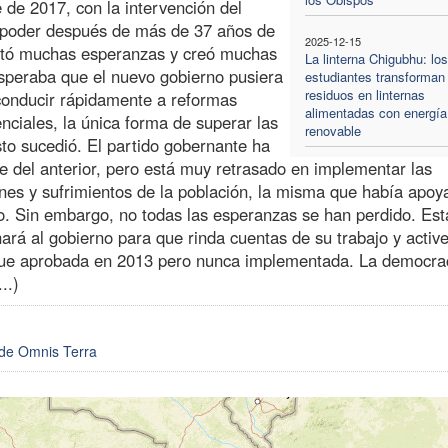
 de 2017, con la intervención del
 poder después de más de 37 años de
2025-12-15
rtó muchas esperanzas y creó muchas
La linterna Chigubhu: los
 esperaba que el nuevo gobierno pusiera
estudiantes transforman 
residuos en linternas
conducir rápidamente a reformas
alimentadas con energía
ciales, la única forma de superar las
renovable
sto sucedió. El partido gobernante ha
e del anterior, pero está muy retrasado en implementar las
nes y sufrimientos de la población, la misma que había apoy
do. Sin embargo, no todas las esperanzas se han perdido. Es
rá al gobierno para que rinda cuentas de su trabajo y active
 fue aprobada en 2013 pero nunca implementada. La democrac
..)
b de Omnis Terra