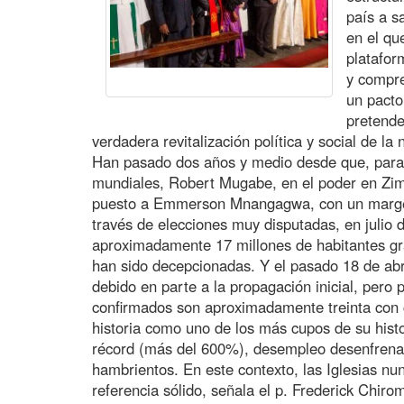
país a sa
en el qu
platafor
y compre
un pacto
pretende
verdadera revitalización política y social de la 
Han pasado dos años y medio desde que, para
mundiales, Robert Mugabe, en el poder en Zim
puesto a Emmerson Mnangagwa, con un marge
través de elecciones muy disputadas, en julio 
aproximadamente 17 millones de habitantes g
han sido decepcionadas. Y el pasado 18 de abri
debido en parte a la propagación inicial, pero
confirmados son aproximadamente treinta con 
historia como uno de los más cupos de su histori
récord (más del 600%), desempleo desenfrena
hambrientos. En este contexto, las Iglesias nu
referencia sólido, señala el p. Frederick Chiro