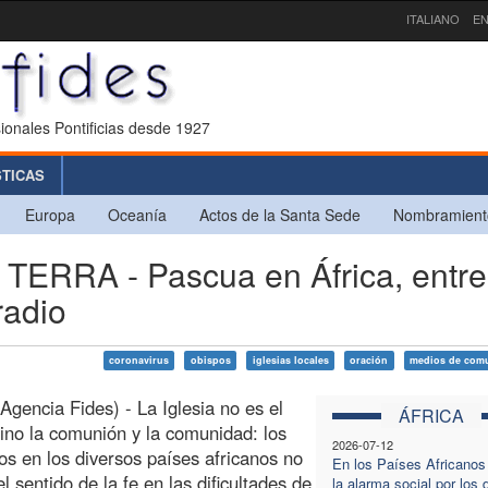
ITALIANO
EN
ionales Pontificias desde 1927
STICAS
Europa
Oceanía
Actos de la Santa Sede
Nombramient
RRA - Pascua en África, entre
radio
coronavirus
obispos
iglesias locales
oración
medios de com
(Agencia Fides) - La Iglesia no es el
ÁFRICA
 sino la comunión y la comunidad: los
2026-07-12
os en los diversos países africanos no
En los Países Africanos
l sentido de la fe en las dificultades de
la alarma social por los