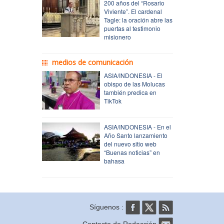
200 años del “Rosario
Viviente”. El cardenal
Tagle: la oración abre las
puertas al testimonio
misionero
medios de comunicación
ASIA/INDONESIA - El
obispo de las Molucas
también predica en
TikTok
ASIA/INDONESIA - En el
Año Santo lanzamiento
del nuevo sitio web
“Buenas noticias” en
bahasa
Síguenos :
Contacto de Redacción