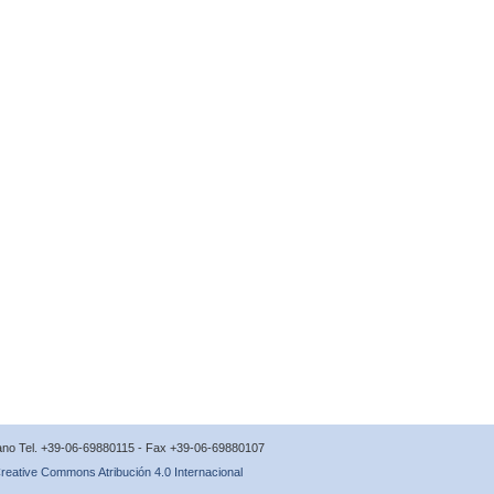
icano Tel. +39-06-69880115 - Fax +39-06-69880107
reative Commons Atribución 4.0 Internacional