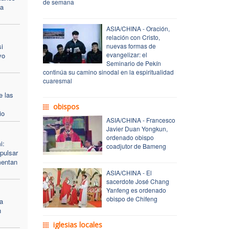
de semana
ía
ASIA/CHINA - Oración,
relación con Cristo,
i
nuevas formas de
evangelizar: el
vo
Seminario de Pekín
continúa su camino sinodal en la espiritualidad
cuaresmal
e las
obispos
io
ASIA/CHINA - Francesco
Javier Duan Yongkun,
ordenado obispo
i:
coadjutor de Bameng
pulsar
mentan
ASIA/CHINA - El
sacerdote José Chang
Yanfeng es ordenado
obispo de Chifeng
a
n
iglesias locales