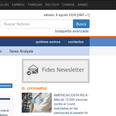
GLISH
ESPAÑOL
FRANÇAIS
DEUTSCH
CHINESE
ARABIC
sábado, 8 agosto 2026 [GMT +1]
Busca
búsqueda avanzada.
quiénes somos
contactos
o
News Analysis
unicación
coronavirus
AMÉRICA/COSTA RICA -
Más de 13.000 vacunas
contra el Covid
realizadas en las
 crece
parroquias el pasado fin
 daños