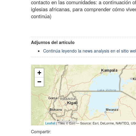
contacto en las comunidades: a continuación o
iglesias africanas, para comprender cómo vive
continúa)
Adjuntos del artículo
Continúa leyendo la news analysis en el sitio w
+
−
Leaflet
| Tiles © Esri — Source: Esri, DeLorme, NAVTEQ, USG
Compartir: