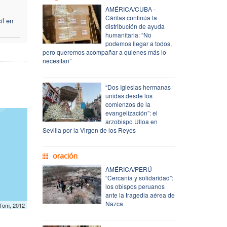
AMÉRICA/CUBA -
Cáritas continúa la
il en
distribución de ayuda
humanitaria: “No
podemos llegar a todos,
pero queremos acompañar a quienes más lo
necesitan”
“Dos Iglesias hermanas
unidas desde los
comienzos de la
evangelización”: el
arzobispo Ulloa en
Sevilla por la Virgen de los Reyes
oración
AMÉRICA/PERÚ -
“Cercanía y solidaridad”:
los obispos peruanos
ante la tragedia aérea de
Nazca
mTom, 2012