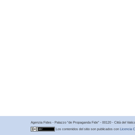
Agenzia Fides - Palazzo “de Propaganda Fide” - 00120 - Città del Vat
Los contenidos del sitio son publicados con
Licencia C