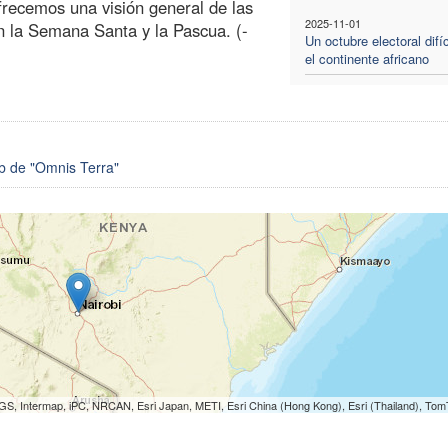
frecemos una visión general de las
2025-11-01
n la Semana Santa y la Pascua. (-
Un octubre electoral difíc
el continente africano
eb de "Omnis Terra"
S, Intermap, iPC, NRCAN, Esri Japan, METI, Esri China (Hong Kong), Esri (Thailand), To