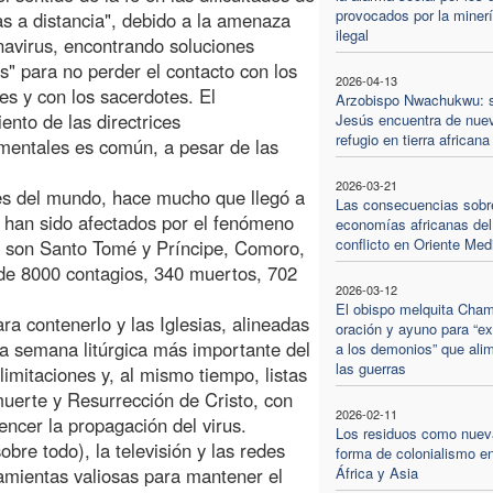
provocados por la miner
as a distancia", debido a la amenaza
ilegal
navirus, encontrando soluciones
as" para no perder el contacto con los
2026-04-13
les y con los sacerdotes. El
Arzobispo Nwachukwu: s
ento de las directrices
Jesús encuentra de nue
refugio en tierra africana
entales es común, a pesar de las
2026-03-21
es del mundo, hace mucho que llegó a
Las consecuencias sobr
 han sido afectados por el fenómeno
economías africanas del
conflicto en Oriente Med
us son Santo Tomé y Príncipe, Comoro,
 de 8000 contagios, 340 muertos, 702
2026-03-12
El obispo melquita Cham
a contenerlo y las Iglesias, alineadas
oración y ayuno para “ex
 la semana litúrgica más importante del
a los demonios” que ali
las guerras
limitaciones y, al mismo tiempo, listas
 muerte y Resurrección de Cristo, con
2026-02-11
encer la propagación del virus.
Los residuos como nuev
bre todo), la televisión y las redes
forma de colonialismo e
amientas valiosas para mantener el
África y Asia