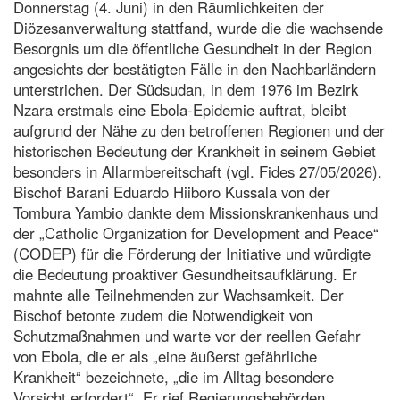
Donnerstag (4. Juni) in den Räumlichkeiten der
Diözesanverwaltung stattfand, wurde die die wachsende
Besorgnis um die öffentliche Gesundheit in der Region
angesichts der bestätigten Fälle in den Nachbarländern
unterstrichen. Der Südsudan, in dem 1976 im Bezirk
Nzara erstmals eine Ebola-Epidemie auftrat, bleibt
aufgrund der Nähe zu den betroffenen Regionen und der
historischen Bedeutung der Krankheit in seinem Gebiet
besonders in Allarmbereitschaft (vgl. Fides 27/05/2026).
Bischof Barani Eduardo Hiiboro Kussala von der
Tombura Yambio dankte dem Missionskrankenhaus und
der „Catholic Organization for Development and Peace“
(CODEP) für die Förderung der Initiative und würdigte
die Bedeutung proaktiver Gesundheitsaufklärung. Er
mahnte alle Teilnehmenden zur Wachsamkeit. Der
Bischof betonte zudem die Notwendigkeit von
Schutzmaßnahmen und warte vor der reellen Gefahr
von Ebola, die er als „eine äußerst gefährliche
Krankheit“ bezeichnete, „die im Alltag besondere
Vorsicht erfordert“. Er rief Regierungsbehörden,