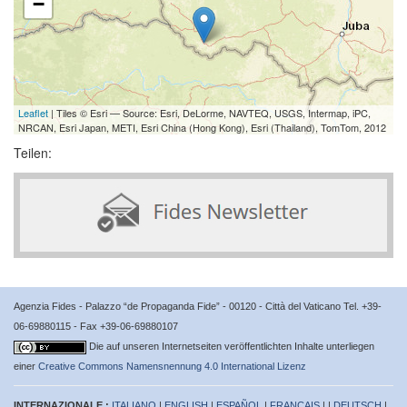
−
Leaflet
| Tiles © Esri — Source: Esri, DeLorme, NAVTEQ, USGS, Intermap, iPC,
NRCAN, Esri Japan, METI, Esri China (Hong Kong), Esri (Thailand), TomTom, 2012
Teilen:
Agenzia Fides - Palazzo “de Propaganda Fide” - 00120 - Città del Vaticano Tel. +39-
06-69880115 - Fax +39-06-69880107
Die auf unseren Internetseiten veröffentlichten Inhalte unterliegen
einer
Creative Commons Namensnennung 4.0 International Lizenz
INTERNAZIONALE :
ITALIANO
|
ENGLISH
|
ESPAÑOL
|
FRANÇAIS
| |
DEUTSCH
|