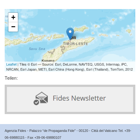
+
−
Leaflet
| Tiles © Esri — Source: Esri, DeLorme, NAVTEQ, USGS, Intermap, iPC,
NRCAN, Esri Japan, METI, Esri China (Hong Kong), Esri (Thailand), TomTom, 2012
Teilen:
Agenzia Fides - Palazzo “de Propaganda Fide” - 00120 - Città del Vaticano Tel. +39-
06-69880115 - Fax +39-06-69880107