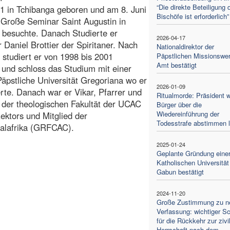
“Die direkte Beteiligung 
 in Tchibanga geboren und am 8. Juni
Bischöfe ist erforderlich”
s Große Seminar Saint Augustin in
e besuchte. Danach Studierte er
2026-04-17
 Daniel Brottier der Spiritaner. Nach
Nationaldirektor der
 studiert er von 1998 bis 2001
Päpstlichen Missionswe
Amt bestätigt
und schloss das Studium mit einer
Päpstliche Universität Gregoriana wo er
2026-01-09
rte. Danach war er Vikar, Pfarrer und
Ritualmorde: Präsident wi
 der theologischen Fakultät der UCAC
Bürger über die
Wiedereinführung der
ektors und Mitglied der
Todesstrafe abstimmen 
ralafrika (GRFCAC).
2025-01-24
Geplante Gründung eine
Katholischen Universität
Gabun bestätigt
2024-11-20
Große Zustimmung zu n
Verfassung: wichtiger Sch
für die Rückkehr zur zivi
Herrschaft nach dem