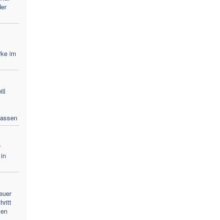
der
rke im
ll
lassen
r
 in
euer
ritt
len