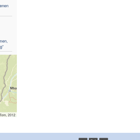
genen
men,
g”
mTom, 2012