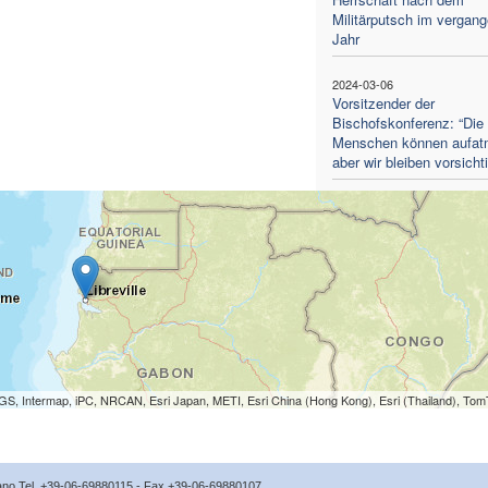
Militärputsch im vergan
Jahr
2024-03-06
Vorsitzender der
Bischofskonferenz: “Die
Menschen können aufat
aber wir bleiben vorsichti
S, Intermap, iPC, NRCAN, Esri Japan, METI, Esri China (Hong Kong), Esri (Thailand), To
icano Tel. +39-06-69880115 - Fax +39-06-69880107