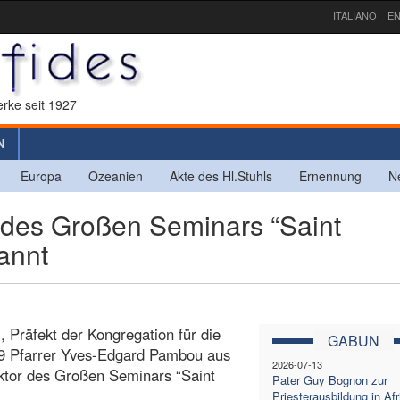
ITALIANO
EN
rke seit 1927
N
Europa
Ozeanien
Akte des Hl.Stuhls
Ernennung
N
des Großen Seminars “Saint
nannt
, Präfekt der Kongregation für die
GABUN
019 Pfarrer Yves-Edgard Pambou aus
2026-07-13
tor des Großen Seminars “Saint
Pater Guy Bognon zur
.
Priesterausbildung in Afr