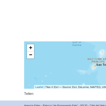
+
−
Leaflet
| Tiles © Esri — Source: Esri, DeLorme, NAVTEQ, USG
Teilen:
Agenzia Fides - Palazzo “de Propaganda Fide” - 00120 - Città del Vat