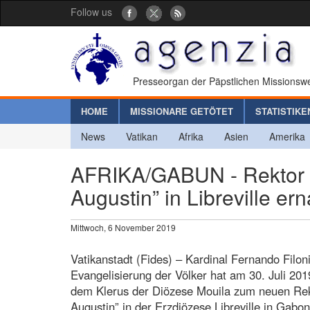
Follow us
Presseorgan der Päpstlichen Missionswe
HOME
MISSIONARE GETÖTET
STATISTIKE
News
Vatikan
Afrika
Asien
Amerika
AFRIKA/GABUN - Rektor 
Augustin” in Libreville er
Mittwoch, 6 November 2019
Vatikanstadt (Fides) – Kardinal Fernando Filoni
Evangelisierung der Völker hat am 30. Juli 2
dem Klerus der Diözese Mouila zum neuen Rek
Augustin” in der Erzdiözese Libreville in Gabon