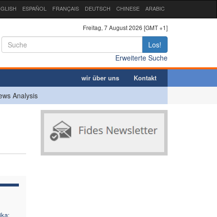
GLISH
ESPAÑOL
FRANÇAIS
DEUTSCH
CHINESE
ARABIC
Freitag, 7 August 2026 [GMT +1]
Los!
Erweiterte Suche
wir über uns
Kontakt
ews Analysis
ika: