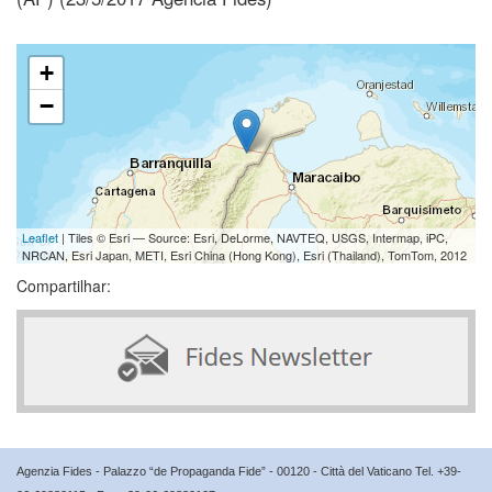
+
−
Leaflet
| Tiles © Esri — Source: Esri, DeLorme, NAVTEQ, USGS, Intermap, iPC,
NRCAN, Esri Japan, METI, Esri China (Hong Kong), Esri (Thailand), TomTom, 2012
Compartilhar:
Agenzia Fides - Palazzo “de Propaganda Fide” - 00120 - Città del Vaticano Tel. +39-